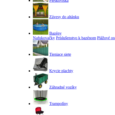
Pieskoviská
Závesy do altánku
Bazény
Nafukovačky
Príslušenstvo k bazénom
Plážové os
Tieniace siete
Krycie plachty
Záhradné vozíky
Trampolíny