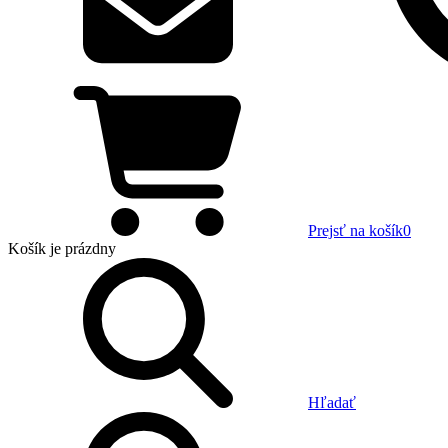
Prejsť na košík
0
Košík
je prázdny
Hľadať