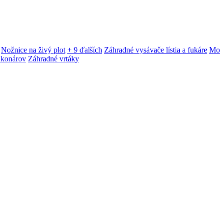
Nožnice na živý plot
+ 9 ďalších
Záhradné vysávače lístia a fukáre
Mot
 konárov
Záhradné vrtáky