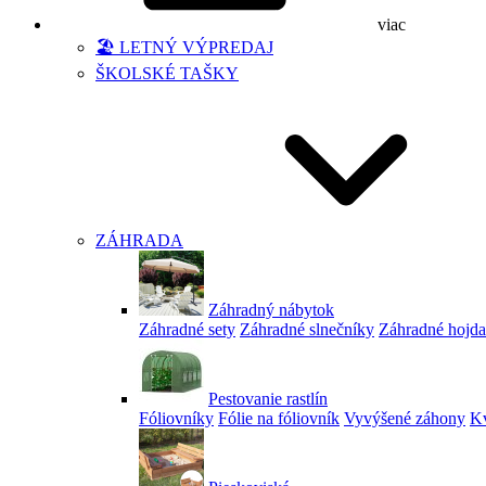
viac
🏖️ LETNÝ VÝPREDAJ
ŠKOLSKÉ TAŠKY
ZÁHRADA
Záhradný nábytok
Záhradné sety
Záhradné slnečníky
Záhradné hojd
Pestovanie rastlín
Fóliovníky
Fólie na fóliovník
Vyvýšené záhony
Kv