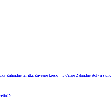
ačky
Záhradné lehátka
Závesné kreslo
+ 3 ďalšie
Záhradné stoly a stoli
etináče