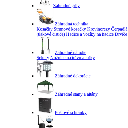
Záhradné grily
Záhradná technika
Kosačky
Strunové kosačky
Krovinorezy
Čerpadlá
(tlakové čističe)
Hadice a vozíky na hadice
Drviče
Záhradné náradie
Sekery
Nožnice na trávu a kríky
Záhradné dekorácie
Záhradné stany a altány
Poštové schránky