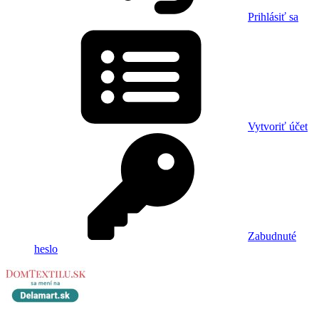
Prihlásiť sa
Vytvoriť účet
Zabudnuté
heslo