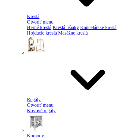
Kreslá
Otvoriť menu
Herné kreslá
Kreslá ušiaky
Kancelárske kreslá
Hojdacie kreslá
Masážne kreslá
Regály
Otvoriť menu
Kovové regály
Komody