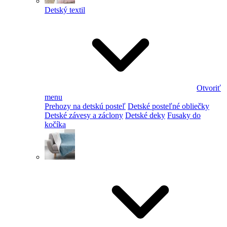
Detský textil
Otvoriť
menu
Prehozy na detskú posteľ
Detské posteľné obliečky
Detské závesy a záclony
Detské deky
Fusaky do
kočíka