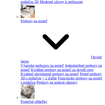
potlačou 3D
Moderné závesy k prehozom
Prehozy na posteľ
Otvoriť
menu
Výpredaj prehozov na posteľ
Jednofarebné prehozy na
posteľ
Kvalitné prehozy na posteľ za skvelé ceny
Kvalitné obojstranné prehozy na posteľ
Pestré prehozy
3D s potlačou
+ 2 ďalšie
Francúzske prehozy na posteľ
s potlačou
Prehozy na sedacie súpravy
Posteľné obliečky