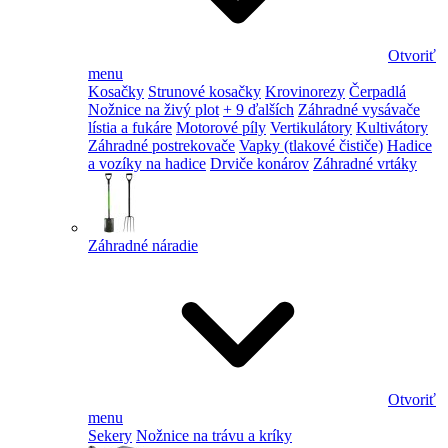
Otvoriť
menu
Kosačky
Strunové kosačky
Krovinorezy
Čerpadlá
Nožnice na živý plot
+ 9 ďalších
Záhradné vysávače
lístia a fukáre
Motorové píly
Vertikulátory
Kultivátory
Záhradné postrekovače
Vapky (tlakové čističe)
Hadice
a vozíky na hadice
Drviče konárov
Záhradné vrtáky
Záhradné náradie
Otvoriť
menu
Sekery
Nožnice na trávu a kríky