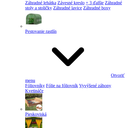
Záhradné lehátka
Závesné kreslo
+ 3 ďalšie
Záhradné
stoly a stoličky
Záhradné lavice
Záhradné boxy
Pestovanie rastlín
Otvoriť
menu
Fóliovníky
Fólie na fóliovník
Vyvýšené záhony
Kvetináče
Pieskoviská