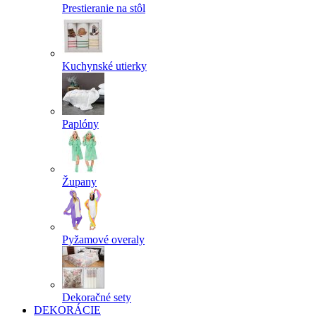
Prestieranie na stôl
Kuchynské utierky
Paplóny
Župany
Pyžamové overaly
Dekoračné sety
DEKORÁCIE