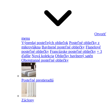
Otvoriť
menu
Výpredaj posteľných obliečok
Posteľné obliečky z
mikrovlákna
Bavlnené posteľné obliečky
Flanelové
posteľné obliečky
Francúzske posteľné obliečky
+ 3
ďalšie
Nová kolekcia
Obliečky bavlnený satén
Obojstranné posteľné obliečky
Posteľné prestieradlá
Záclony