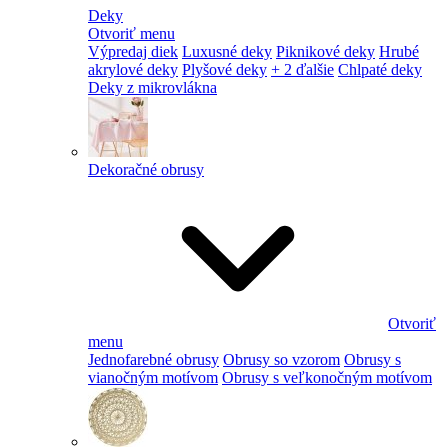
Deky
Otvoriť menu
Výpredaj diek
Luxusné deky
Piknikové deky
Hrubé
akrylové deky
Plyšové deky
+ 2 ďalšie
Chlpaté deky
Deky z mikrovlákna
Dekoračné obrusy
Otvoriť
menu
Jednofarebné obrusy
Obrusy so vzorom
Obrusy s
vianočným motívom
Obrusy s veľkonočným motívom