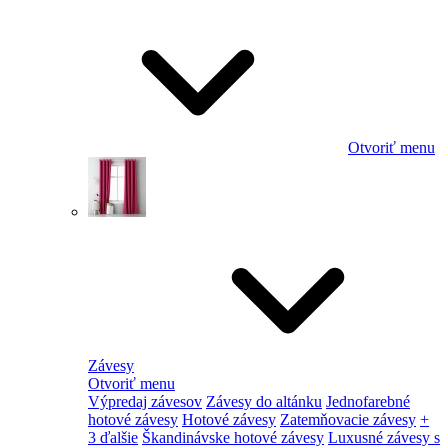
Otvoriť menu
Závesy
Otvoriť menu
Výpredaj závesov
Závesy do altánku
Jednofarebné
hotové závesy
Hotové závesy
Zatemňovacie závesy
+
3 ďalšie
Škandinávske hotové závesy
Luxusné závesy s