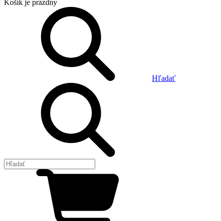
Košík
je prázdny
Hľadať