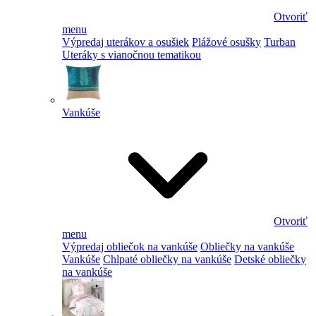
Otvoriť
menu
Výpredaj uterákov a osušiek
Plážové osušky
Turban
Uteráky s vianočnou tematikou
Vankúše
Otvoriť
menu
Výpredaj obliečok na vankúše
Obliečky na vankúše
Vankúše
Chlpaté obliečky na vankúše
Detské obliečky
na vankúše