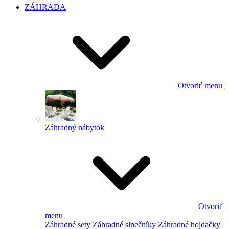
ZÁHRADA
Otvoriť menu
Záhradný nábytok
Otvoriť
menu
Záhradné sety
Záhradné slnečníky
Záhradné hojdačky