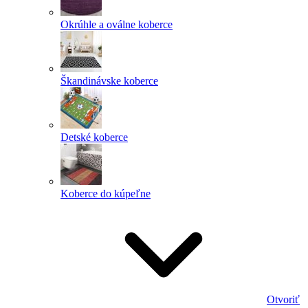
Okrúhle a oválne koberce
Škandinávske koberce
Detské koberce
Koberce do kúpeľne
Otvoriť