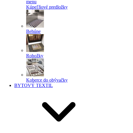
menu
Kúpeľňové predložky
Behúne
Rohožky
Koberce do obývačky
BYTOVÝ TEXTIL