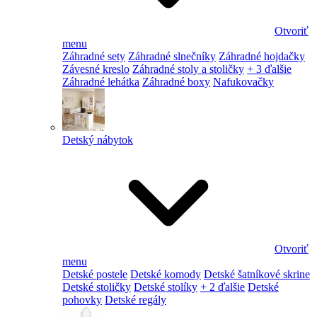
Otvoriť
menu
Záhradné sety
Záhradné slnečníky
Záhradné hojdačky
Závesné kreslo
Záhradné stoly a stoličky
+ 3 ďalšie
Záhradné lehátka
Záhradné boxy
Nafukovačky
Detský nábytok
Otvoriť
menu
Detské postele
Detské komody
Detské šatníkové skrine
Detské stoličky
Detské stolíky
+ 2 ďalšie
Detské
pohovky
Detské regály