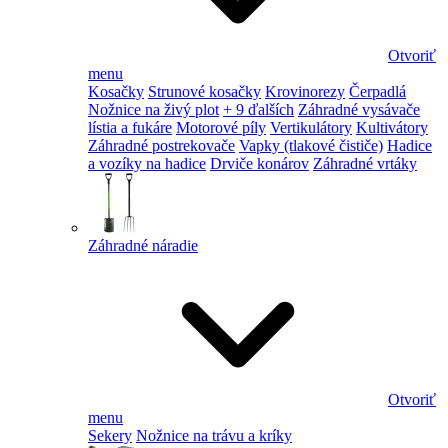
Otvoriť
menu
Kosačky
Strunové kosačky
Krovinorezy
Čerpadlá
Nožnice na živý plot
+ 9 ďalších
Záhradné vysávače
lístia a fukáre
Motorové píly
Vertikulátory
Kultivátory
Záhradné postrekovače
Vapky (tlakové čističe)
Hadice
a vozíky na hadice
Drviče konárov
Záhradné vrtáky
Záhradné náradie
Otvoriť
menu
Sekery
Nožnice na trávu a kríky