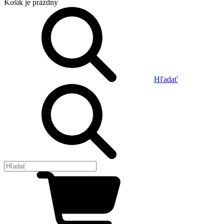
Košík
je prázdny
Hľadať