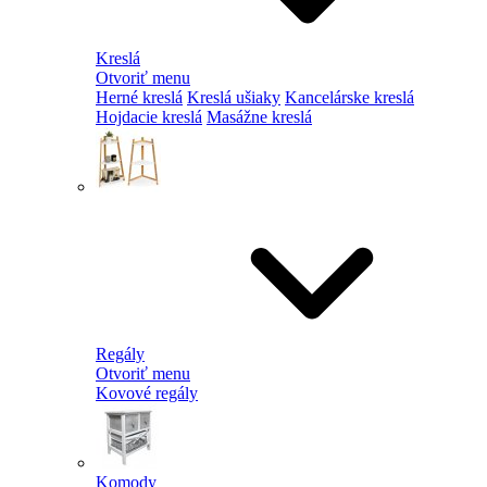
Kreslá
Otvoriť menu
Herné kreslá
Kreslá ušiaky
Kancelárske kreslá
Hojdacie kreslá
Masážne kreslá
Regály
Otvoriť menu
Kovové regály
Komody