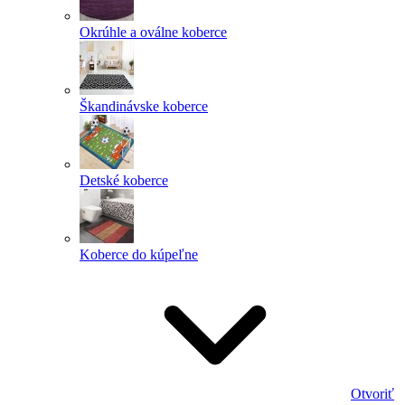
Okrúhle a oválne koberce
Škandinávske koberce
Detské koberce
Koberce do kúpeľne
Otvoriť