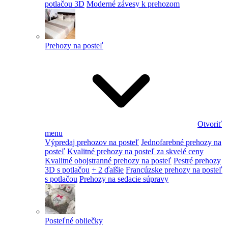
potlačou 3D
Moderné závesy k prehozom
Prehozy na posteľ
Otvoriť
menu
Výpredaj prehozov na posteľ
Jednofarebné prehozy na
posteľ
Kvalitné prehozy na posteľ za skvelé ceny
Kvalitné obojstranné prehozy na posteľ
Pestré prehozy
3D s potlačou
+ 2 ďalšie
Francúzske prehozy na posteľ
s potlačou
Prehozy na sedacie súpravy
Posteľné obliečky