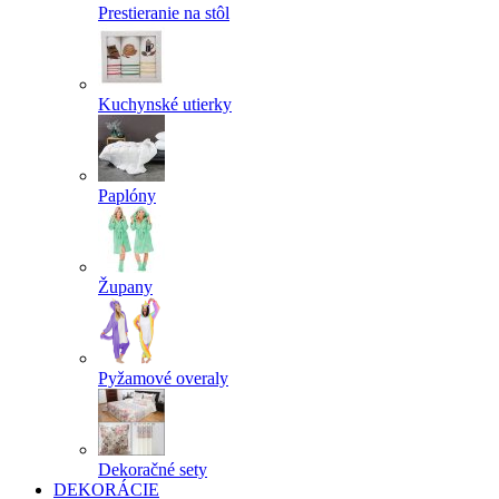
Prestieranie na stôl
Kuchynské utierky
Paplóny
Župany
Pyžamové overaly
Dekoračné sety
DEKORÁCIE