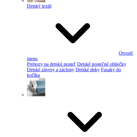
Detský textil
Otvoriť
menu
Prehozy na detskú posteľ
Detské posteľné obliečky
Detské závesy a záclony
Detské deky
Fusaky do
kočíka