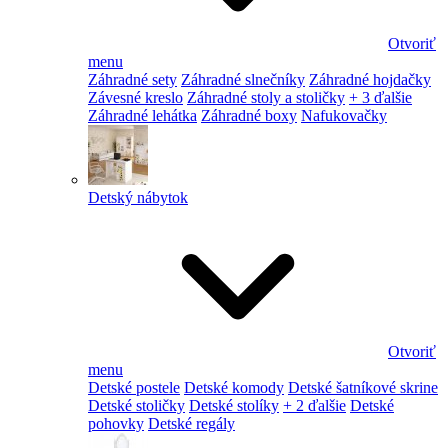
Otvoriť
menu
Záhradné sety
Záhradné slnečníky
Záhradné hojdačky
Závesné kreslo
Záhradné stoly a stoličky
+ 3 ďalšie
Záhradné lehátka
Záhradné boxy
Nafukovačky
Detský nábytok
Otvoriť
menu
Detské postele
Detské komody
Detské šatníkové skrine
Detské stoličky
Detské stolíky
+ 2 ďalšie
Detské
pohovky
Detské regály