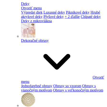
Deky
Otvoriť menu
Výpredaj diek
Luxusné deky
Piknikové deky
Hrubé
akrylové deky
Plyšové deky
+ 2 ďalšie
Chlpaté deky
Deky z mikrovlákna
Dekoračné obrusy
Otvoriť
menu
Jednofarebné obrusy
Obrusy so vzorom
Obrusy s
vianočným motívom
Obrusy s veľkonočným motívom