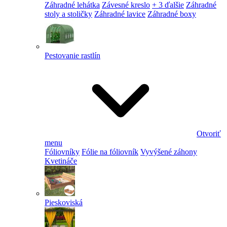
Záhradné lehátka
Závesné kreslo
+ 3 ďalšie
Záhradné
stoly a stoličky
Záhradné lavice
Záhradné boxy
Pestovanie rastlín
Otvoriť
menu
Fóliovníky
Fólie na fóliovník
Vyvýšené záhony
Kvetináče
Pieskoviská