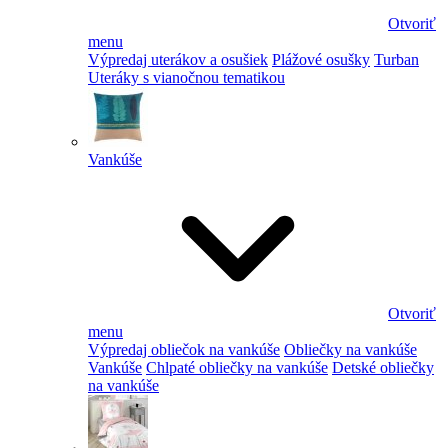
Otvoriť
menu
Výpredaj uterákov a osušiek
Plážové osušky
Turban
Uteráky s vianočnou tematikou
Vankúše
Otvoriť
menu
Výpredaj obliečok na vankúše
Obliečky na vankúše
Vankúše
Chlpaté obliečky na vankúše
Detské obliečky
na vankúše