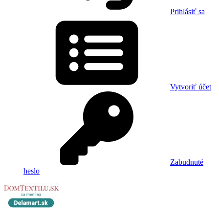
Prihlásiť sa
Vytvoriť účet
Zabudnuté
heslo