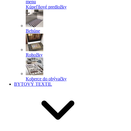
menu
Kúpeľňové predložky
Behúne
Rohožky
Koberce do obývačky
BYTOVÝ TEXTIL