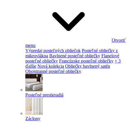
Otvoriť
menu
Výpredaj posteľných obliečok
Posteľné obliečky z
mikrovlákna
Bavlnené posteľné obliečky
Flanelové
posteľné obliečky
Francúzske posteľné obliečky
+ 3
ďalšie
Nová kolekcia
Obliečky bavlnený satén
Obojstranné posteľné obliečky
Posteľné prestieradlá
Záclony