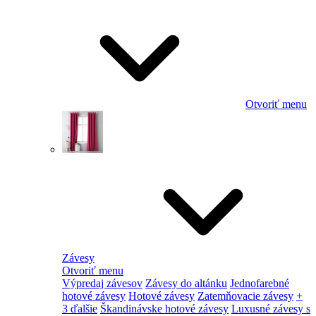
Otvoriť menu
Závesy
Otvoriť menu
Výpredaj závesov
Závesy do altánku
Jednofarebné
hotové závesy
Hotové závesy
Zatemňovacie závesy
+
3 ďalšie
Škandinávske hotové závesy
Luxusné závesy s