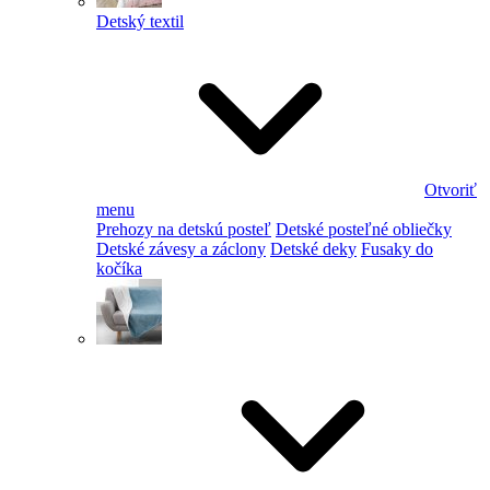
Detský textil
Otvoriť
menu
Prehozy na detskú posteľ
Detské posteľné obliečky
Detské závesy a záclony
Detské deky
Fusaky do
kočíka