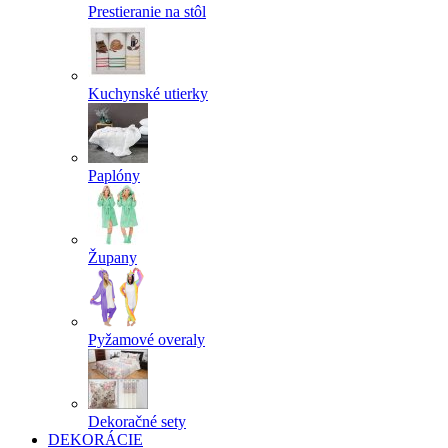
Prestieranie na stôl
Kuchynské utierky
Paplóny
Župany
Pyžamové overaly
Dekoračné sety
DEKORÁCIE