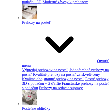
potlačou 3D
Moderné závesy k prehozom
Prehozy na posteľ
Otvoriť
menu
Výpredaj prehozov na posteľ
Jednofarebné prehozy na
posteľ
Kvalitné prehozy na posteľ za skvelé ceny
Kvalitné obojstranné prehozy na posteľ
Pestré prehozy
3D s potlačou
+ 2 ďalšie
Francúzske prehozy na posteľ
s potlačou
Prehozy na sedacie súpravy
Posteľné obliečky