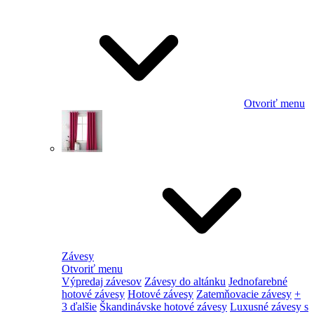
Otvoriť menu
Závesy
Otvoriť menu
Výpredaj závesov
Závesy do altánku
Jednofarebné
hotové závesy
Hotové závesy
Zatemňovacie závesy
+
3 ďalšie
Škandinávske hotové závesy
Luxusné závesy s