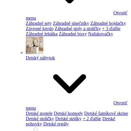
Otvoriť
menu
Záhradné sety
Záhradné slnečníky
Záhradné hojdačky
Závesné kreslo
Záhradné stoly a stoličky
+ 3 ďalšie
Záhradné lehátka
Záhradné boxy
Nafukovačky
Detský nábytok
Otvoriť
menu
Detské postele
Detské komody
Detské šatníkové skrine
Detské stoličky
Detské stolíky
+ 2 ďalšie
Detské
pohovky
Detské regály