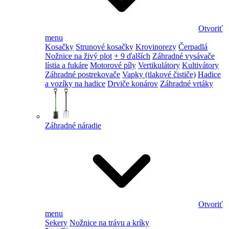
Otvoriť
menu
Kosačky
Strunové kosačky
Krovinorezy
Čerpadlá
Nožnice na živý plot
+ 9 ďalších
Záhradné vysávače
lístia a fukáre
Motorové píly
Vertikulátory
Kultivátory
Záhradné postrekovače
Vapky (tlakové čističe)
Hadice
a vozíky na hadice
Drviče konárov
Záhradné vrtáky
Záhradné náradie
Otvoriť
menu
Sekery
Nožnice na trávu a kríky