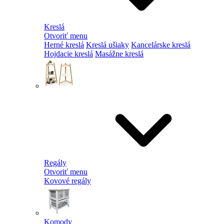
Kreslá
Otvoriť menu
Herné kreslá
Kreslá ušiaky
Kancelárske kreslá
Hojdacie kreslá
Masážne kreslá
Regály
Otvoriť menu
Kovové regály
Komody