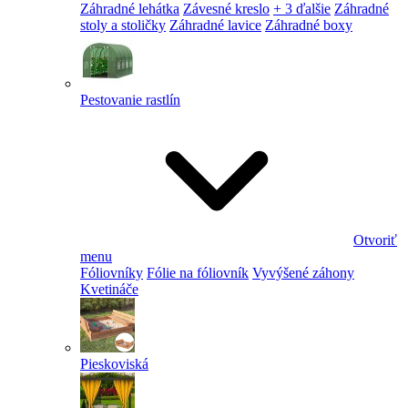
Záhradné lehátka
Závesné kreslo
+ 3 ďalšie
Záhradné
stoly a stoličky
Záhradné lavice
Záhradné boxy
Pestovanie rastlín
Otvoriť
menu
Fóliovníky
Fólie na fóliovník
Vyvýšené záhony
Kvetináče
Pieskoviská