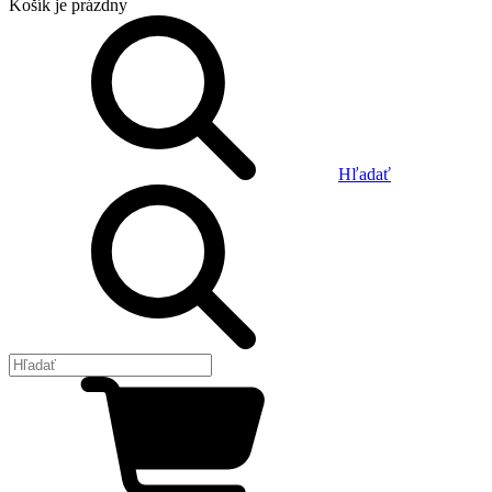
Košík
je prázdny
Hľadať