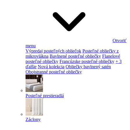
Otvoriť
menu
Výpredaj posteľných obliečok
Posteľné obliečky z
mikrovlákna
Bavlnené posteľné obliečky
Flanelové
posteľné obliečky
Francúzske posteľné obliečky
+ 3
ďalšie
Nová kolekcia
Obliečky bavlnený satén
Obojstranné posteľné obliečky
Posteľné prestieradlá
Záclony