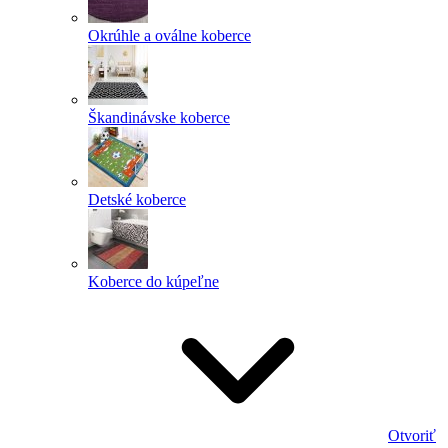
Okrúhle a oválne koberce
Škandinávske koberce
Detské koberce
Koberce do kúpeľne
Otvoriť