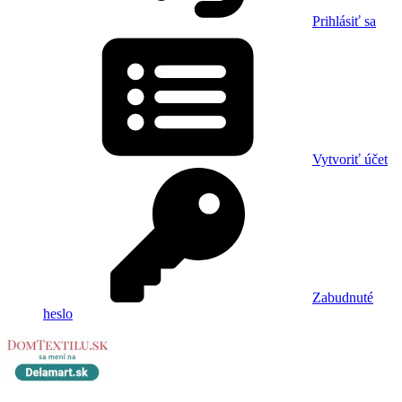
Prihlásiť sa
Vytvoriť účet
Zabudnuté
heslo