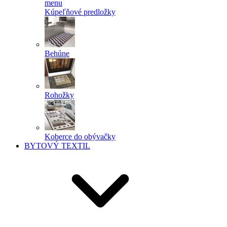
menu
Kúpeľňové predložky
Behúne
Rohožky
Koberce do obývačky
BYTOVÝ TEXTIL