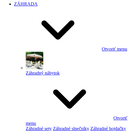
ZÁHRADA
Otvoriť menu
Záhradný nábytok
Otvoriť
menu
Záhradné sety
Záhradné slnečníky
Záhradné hojdačky