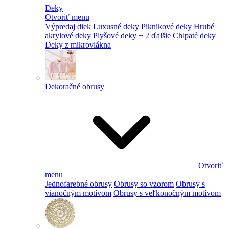
Deky
Otvoriť menu
Výpredaj diek
Luxusné deky
Piknikové deky
Hrubé
akrylové deky
Plyšové deky
+ 2 ďalšie
Chlpaté deky
Deky z mikrovlákna
Dekoračné obrusy
Otvoriť
menu
Jednofarebné obrusy
Obrusy so vzorom
Obrusy s
vianočným motívom
Obrusy s veľkonočným motívom