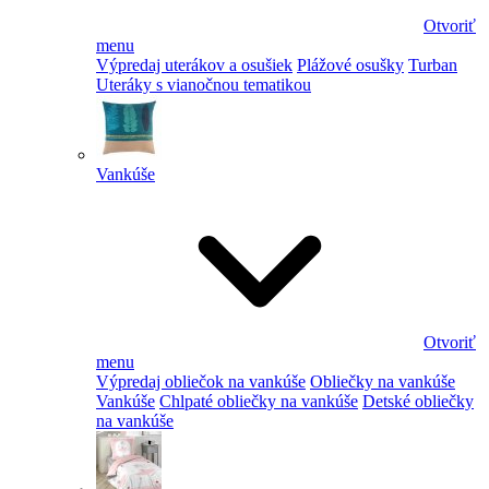
Otvoriť
menu
Výpredaj uterákov a osušiek
Plážové osušky
Turban
Uteráky s vianočnou tematikou
Vankúše
Otvoriť
menu
Výpredaj obliečok na vankúše
Obliečky na vankúše
Vankúše
Chlpaté obliečky na vankúše
Detské obliečky
na vankúše