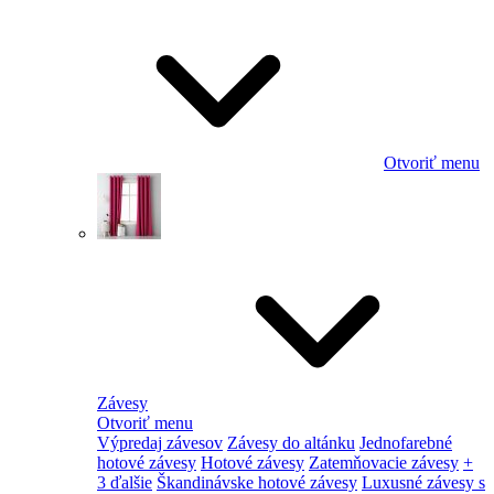
Otvoriť menu
Závesy
Otvoriť menu
Výpredaj závesov
Závesy do altánku
Jednofarebné
hotové závesy
Hotové závesy
Zatemňovacie závesy
+
3 ďalšie
Škandinávske hotové závesy
Luxusné závesy s