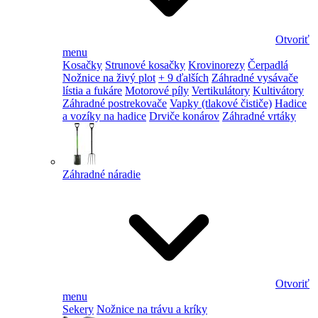
Otvoriť
menu
Kosačky
Strunové kosačky
Krovinorezy
Čerpadlá
Nožnice na živý plot
+ 9 ďalších
Záhradné vysávače
lístia a fukáre
Motorové píly
Vertikulátory
Kultivátory
Záhradné postrekovače
Vapky (tlakové čističe)
Hadice
a vozíky na hadice
Drviče konárov
Záhradné vrtáky
Záhradné náradie
Otvoriť
menu
Sekery
Nožnice na trávu a kríky