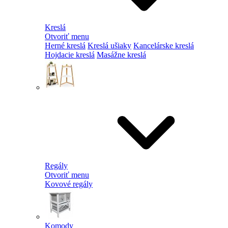
Kreslá
Otvoriť menu
Herné kreslá
Kreslá ušiaky
Kancelárske kreslá
Hojdacie kreslá
Masážne kreslá
Regály
Otvoriť menu
Kovové regály
Komody