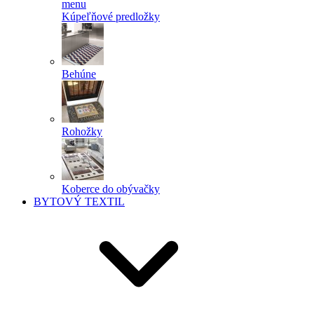
menu
Kúpeľňové predložky
Behúne
Rohožky
Koberce do obývačky
BYTOVÝ TEXTIL