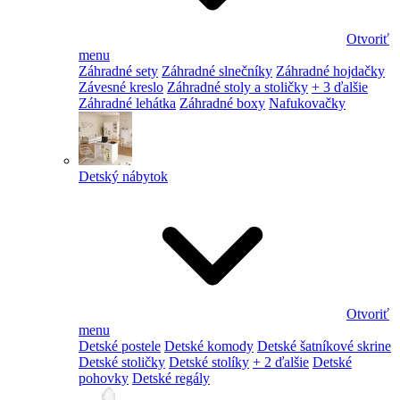
Otvoriť
menu
Záhradné sety
Záhradné slnečníky
Záhradné hojdačky
Závesné kreslo
Záhradné stoly a stoličky
+ 3 ďalšie
Záhradné lehátka
Záhradné boxy
Nafukovačky
Detský nábytok
Otvoriť
menu
Detské postele
Detské komody
Detské šatníkové skrine
Detské stoličky
Detské stolíky
+ 2 ďalšie
Detské
pohovky
Detské regály