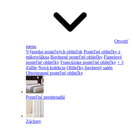
Otvoriť
menu
Výpredaj posteľných obliečok
Posteľné obliečky z
mikrovlákna
Bavlnené posteľné obliečky
Flanelové
posteľné obliečky
Francúzske posteľné obliečky
+ 3
ďalšie
Nová kolekcia
Obliečky bavlnený satén
Obojstranné posteľné obliečky
Posteľné prestieradlá
Záclony