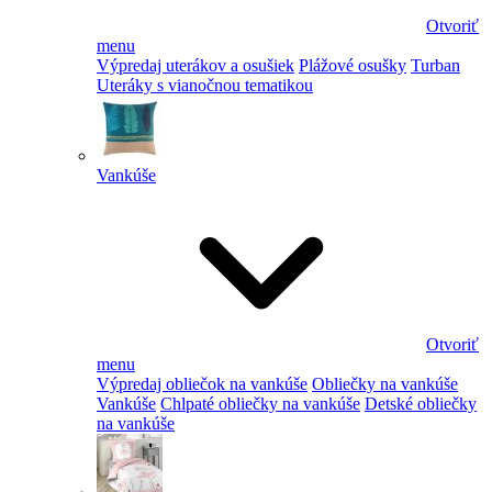
Otvoriť
menu
Výpredaj uterákov a osušiek
Plážové osušky
Turban
Uteráky s vianočnou tematikou
Vankúše
Otvoriť
menu
Výpredaj obliečok na vankúše
Obliečky na vankúše
Vankúše
Chlpaté obliečky na vankúše
Detské obliečky
na vankúše