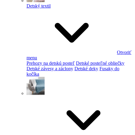
Detský textil
Otvoriť
menu
Prehozy na detskú posteľ
Detské posteľné obliečky
Detské závesy a záclony
Detské deky
Fusaky do
kočíka