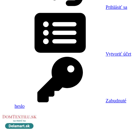
Prihlásiť sa
Vytvoriť účet
Zabudnuté
heslo