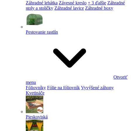
Záhradné lehátka
Závesné kreslo
+ 3 ďalšie
Záhradné
stoly a stoličky
Záhradné lavice
Záhradné boxy
Pestovanie rastlín
Otvoriť
menu
Fóliovníky
Fólie na fóliovník
Vyvýšené záhony
Kvetináče
Pieskoviská