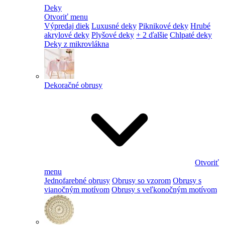
Deky
Otvoriť menu
Výpredaj diek
Luxusné deky
Piknikové deky
Hrubé
akrylové deky
Plyšové deky
+ 2 ďalšie
Chlpaté deky
Deky z mikrovlákna
Dekoračné obrusy
Otvoriť
menu
Jednofarebné obrusy
Obrusy so vzorom
Obrusy s
vianočným motívom
Obrusy s veľkonočným motívom