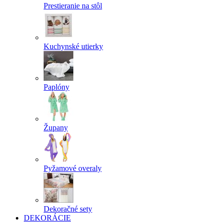
Prestieranie na stôl
Kuchynské utierky
Paplóny
Župany
Pyžamové overaly
Dekoračné sety
DEKORÁCIE