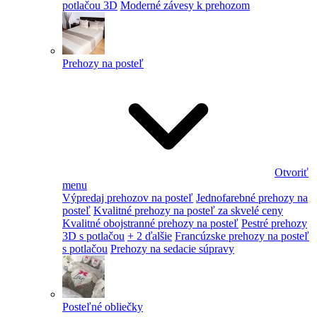
potlačou 3D
Moderné závesy k prehozom
Prehozy na posteľ
Otvoriť
menu
Výpredaj prehozov na posteľ
Jednofarebné prehozy na
posteľ
Kvalitné prehozy na posteľ za skvelé ceny
Kvalitné obojstranné prehozy na posteľ
Pestré prehozy
3D s potlačou
+ 2 ďalšie
Francúzske prehozy na posteľ
s potlačou
Prehozy na sedacie súpravy
Posteľné obliečky