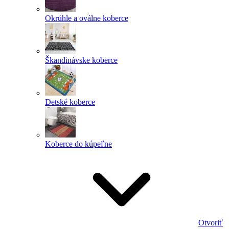
Okrúhle a oválne koberce
Škandinávske koberce
Detské koberce
Koberce do kúpeľne
Otvoriť