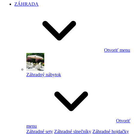
ZÁHRADA
Otvoriť menu
Záhradný nábytok
Otvoriť
menu
Záhradné sety
Záhradné slnečníky
Záhradné hojdačky