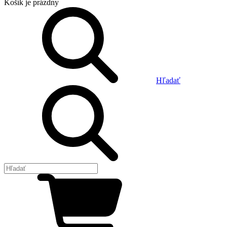
Košík
je prázdny
Hľadať