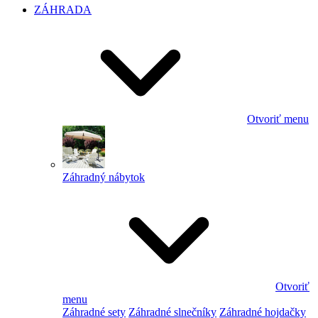
ZÁHRADA
Otvoriť menu
Záhradný nábytok
Otvoriť
menu
Záhradné sety
Záhradné slnečníky
Záhradné hojdačky