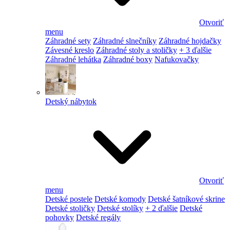
Otvoriť
menu
Záhradné sety
Záhradné slnečníky
Záhradné hojdačky
Závesné kreslo
Záhradné stoly a stoličky
+ 3 ďalšie
Záhradné lehátka
Záhradné boxy
Nafukovačky
Detský nábytok
Otvoriť
menu
Detské postele
Detské komody
Detské šatníkové skrine
Detské stoličky
Detské stolíky
+ 2 ďalšie
Detské
pohovky
Detské regály