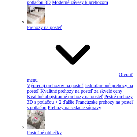
potlačou 3D
Moderné závesy k prehozom
Prehozy na posteľ
Otvoriť
menu
Výpredaj prehozov na posteľ
Jednofarebné prehozy na
posteľ
Kvalitné prehozy na posteľ za skvelé ceny
Kvalitné obojstranné prehozy na posteľ
Pestré prehozy
3D s potlačou
+ 2 ďalšie
Francúzske prehozy na posteľ
s potlačou
Prehozy na sedacie súpravy
Posteľné obliečky