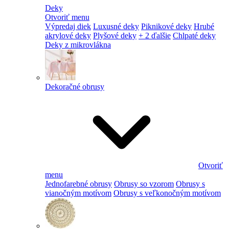
Deky
Otvoriť menu
Výpredaj diek
Luxusné deky
Piknikové deky
Hrubé
akrylové deky
Plyšové deky
+ 2 ďalšie
Chlpaté deky
Deky z mikrovlákna
Dekoračné obrusy
Otvoriť
menu
Jednofarebné obrusy
Obrusy so vzorom
Obrusy s
vianočným motívom
Obrusy s veľkonočným motívom