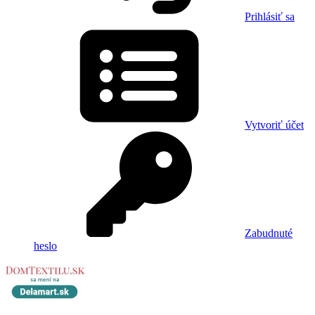
Prihlásiť sa
Vytvoriť účet
Zabudnuté
heslo