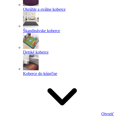
Okrúhle a oválne koberce
Škandinávske koberce
Detské koberce
Koberce do kúpeľne
Otvoriť