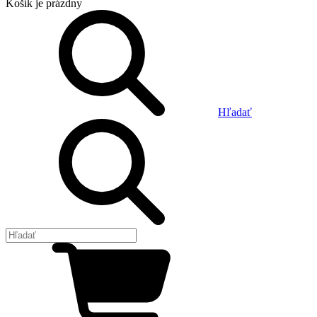
Košík
je prázdny
Hľadať