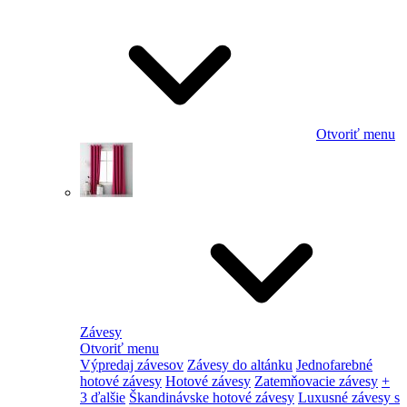
Otvoriť menu
Závesy
Otvoriť menu
Výpredaj závesov
Závesy do altánku
Jednofarebné
hotové závesy
Hotové závesy
Zatemňovacie závesy
+
3 ďalšie
Škandinávske hotové závesy
Luxusné závesy s