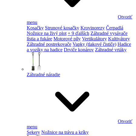
Otvoriť
menu
Kosačky
Strunové kosačky
Krovinorezy
Čerpadlá
Nožnice na živý plot
+ 9 ďalších
Záhradné vysávače
lístia a fukáre
Motorové píly
Vertikulátory
Kultivátory
Záhradné postrekovače
Vapky (tlakové čističe)
Hadice
a vozíky na hadice
Drviče konárov
Záhradné vrtáky
Záhradné náradie
Otvoriť
menu
Sekery
Nožnice na trávu a kríky