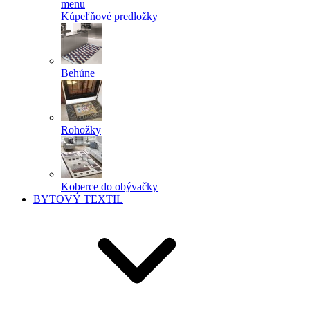
menu
Kúpeľňové predložky
Behúne
Rohožky
Koberce do obývačky
BYTOVÝ TEXTIL