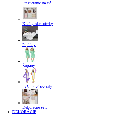
Prestieranie na stôl
Kuchynské utierky
Paplóny
Župany
Pyžamové overaly
Dekoračné sety
DEKORÁCIE