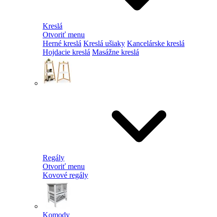
Kreslá
Otvoriť menu
Herné kreslá
Kreslá ušiaky
Kancelárske kreslá
Hojdacie kreslá
Masážne kreslá
Regály
Otvoriť menu
Kovové regály
Komody