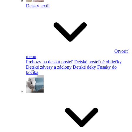
Detský textil
Otvoriť
menu
Prehozy na detskú posteľ
Detské posteľné obliečky
Detské závesy a záclony
Detské deky
Fusaky do
kočíka