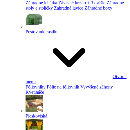
Záhradné lehátka
Závesné kreslo
+ 3 ďalšie
Záhradné
stoly a stoličky
Záhradné lavice
Záhradné boxy
Pestovanie rastlín
Otvoriť
menu
Fóliovníky
Fólie na fóliovník
Vyvýšené záhony
Kvetináče
Pieskoviská