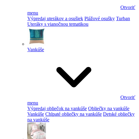
Otvoriť
menu
Výpredaj uterákov a osušiek
Plážové osušky
Turban
Uteráky s vianočnou tematikou
Vankúše
Otvoriť
menu
Výpredaj obliečok na vankúše
Obliečky na vankúše
Vankúše
Chlpaté obliečky na vankúše
Detské obliečky
na vankúše