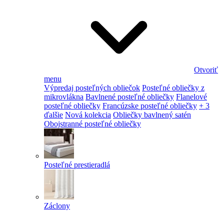
Otvoriť
menu
Výpredaj posteľných obliečok
Posteľné obliečky z
mikrovlákna
Bavlnené posteľné obliečky
Flanelové
posteľné obliečky
Francúzske posteľné obliečky
+ 3
ďalšie
Nová kolekcia
Obliečky bavlnený satén
Obojstranné posteľné obliečky
Posteľné prestieradlá
Záclony