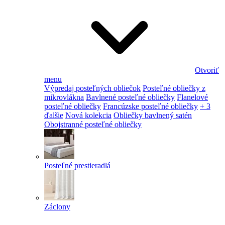
Otvoriť
menu
Výpredaj posteľných obliečok
Posteľné obliečky z
mikrovlákna
Bavlnené posteľné obliečky
Flanelové
posteľné obliečky
Francúzske posteľné obliečky
+ 3
ďalšie
Nová kolekcia
Obliečky bavlnený satén
Obojstranné posteľné obliečky
Posteľné prestieradlá
Záclony