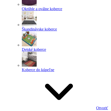
Okrúhle a oválne koberce
Škandinávske koberce
Detské koberce
Koberce do kúpeľne
Otvoriť