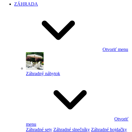
ZÁHRADA
Otvoriť menu
Záhradný nábytok
Otvoriť
menu
Záhradné sety
Záhradné slnečníky
Záhradné hojdačky