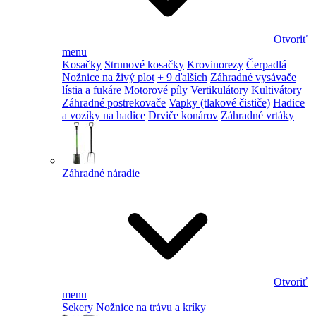
Otvoriť
menu
Kosačky
Strunové kosačky
Krovinorezy
Čerpadlá
Nožnice na živý plot
+ 9 ďalších
Záhradné vysávače
lístia a fukáre
Motorové píly
Vertikulátory
Kultivátory
Záhradné postrekovače
Vapky (tlakové čističe)
Hadice
a vozíky na hadice
Drviče konárov
Záhradné vrtáky
Záhradné náradie
Otvoriť
menu
Sekery
Nožnice na trávu a kríky