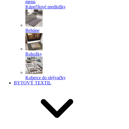
menu
Kúpeľňové predložky
Behúne
Rohožky
Koberce do obývačky
BYTOVÝ TEXTIL