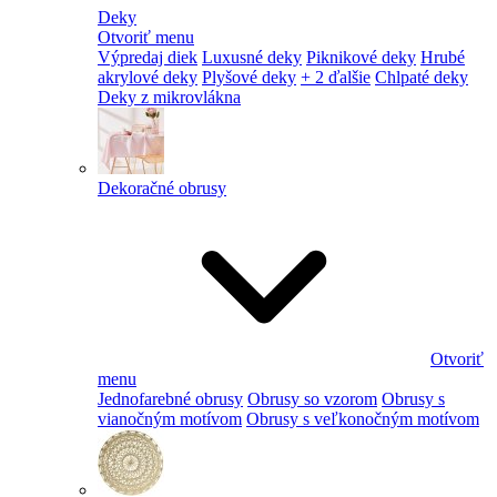
Deky
Otvoriť menu
Výpredaj diek
Luxusné deky
Piknikové deky
Hrubé
akrylové deky
Plyšové deky
+ 2 ďalšie
Chlpaté deky
Deky z mikrovlákna
Dekoračné obrusy
Otvoriť
menu
Jednofarebné obrusy
Obrusy so vzorom
Obrusy s
vianočným motívom
Obrusy s veľkonočným motívom