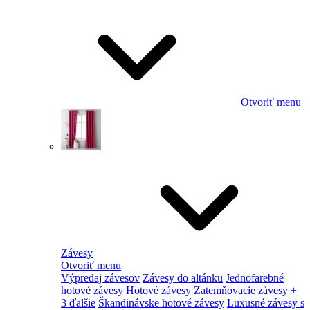
Otvoriť menu
Závesy
Otvoriť menu
Výpredaj závesov
Závesy do altánku
Jednofarebné
hotové závesy
Hotové závesy
Zatemňovacie závesy
+
3 ďalšie
Škandinávske hotové závesy
Luxusné závesy s