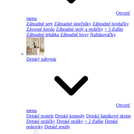
Otvoriť
menu
Záhradné sety
Záhradné slnečníky
Záhradné hojdačky
Závesné kreslo
Záhradné stoly a stoličky
+ 3 ďalšie
Záhradné lehátka
Záhradné boxy
Nafukovačky
Detský nábytok
Otvoriť
menu
Detské postele
Detské komody
Detské šatníkové skrine
Detské stoličky
Detské stolíky
+ 2 ďalšie
Detské
pohovky
Detské regály