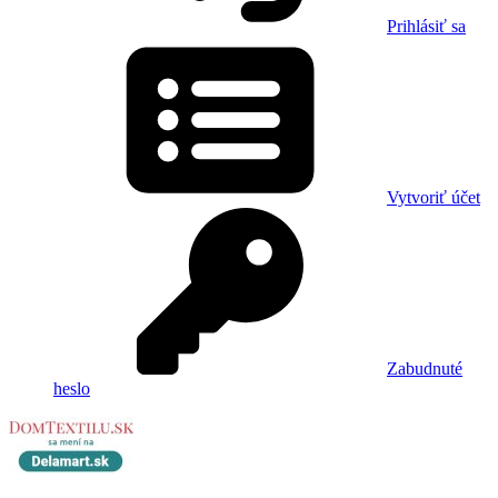
Prihlásiť sa
Vytvoriť účet
Zabudnuté
heslo