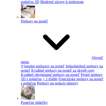
potlačou 3D
Moderné závesy k prehozom
Prehozy na posteľ
Otvoriť
menu
Výpredaj prehozov na posteľ
Jednofarebné prehozy na
posteľ
Kvalitné prehozy na posteľ za skvelé ceny
Kvalitné obojstranné prehozy na posteľ
Pestré prehozy
3D s potlačou
+ 2 ďalšie
Francúzske prehozy na posteľ
s potlačou
Prehozy na sedacie súpravy
Posteľné obliečky