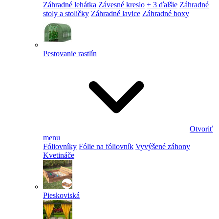
Záhradné lehátka
Závesné kreslo
+ 3 ďalšie
Záhradné
stoly a stoličky
Záhradné lavice
Záhradné boxy
Pestovanie rastlín
Otvoriť
menu
Fóliovníky
Fólie na fóliovník
Vyvýšené záhony
Kvetináče
Pieskoviská