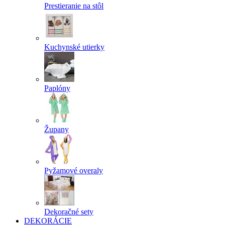
Prestieranie na stôl
Kuchynské utierky
Paplóny
Župany
Pyžamové overaly
Dekoračné sety
DEKORÁCIE