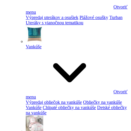
Otvoriť
menu
Výpredaj uterákov a osušiek
Plážové osušky
Turban
Uteráky s vianočnou tematikou
Vankúše
Otvoriť
menu
Výpredaj obliečok na vankúše
Obliečky na vankúše
Vankúše
Chlpaté obliečky na vankúše
Detské obliečky
na vankúše