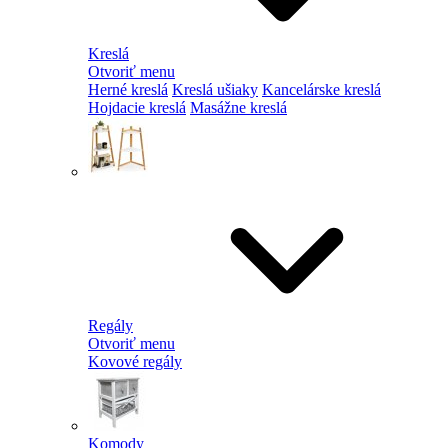
Kreslá
Otvoriť menu
Herné kreslá
Kreslá ušiaky
Kancelárske kreslá
Hojdacie kreslá
Masážne kreslá
Regály
Otvoriť menu
Kovové regály
Komody