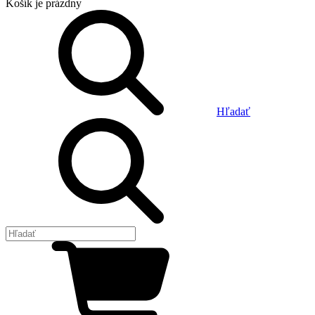
Košík
je prázdny
Hľadať