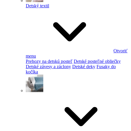
Detský textil
Otvoriť
menu
Prehozy na detskú posteľ
Detské posteľné obliečky
Detské závesy a záclony
Detské deky
Fusaky do
kočíka