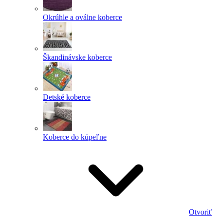
Okrúhle a oválne koberce
Škandinávske koberce
Detské koberce
Koberce do kúpeľne
Otvoriť