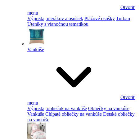
Otvoriť
menu
Výpredaj uterákov a osušiek
Plážové osušky
Turban
Uteráky s vianočnou tematikou
Vankúše
Otvoriť
menu
Výpredaj obliečok na vankúše
Obliečky na vankúše
Vankúše
Chlpaté obliečky na vankúše
Detské obliečky
na vankúše