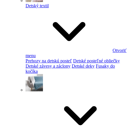
Detský textil
Otvoriť
menu
Prehozy na detskú posteľ
Detské posteľné obliečky
Detské závesy a záclony
Detské deky
Fusaky do
kočíka