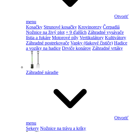
Otvoriť
menu
Kosačky
Strunové kosačky
Krovinorezy
Čerpadlá
Nožnice na živý plot
+ 9 ďalších
Záhradné vysávače
lístia a fukáre
Motorové píly
Vertikulátory
Kultivátory
Záhradné postrekovače
Vapky (tlakové čističe)
Hadice
a vozíky na hadice
Drviče konárov
Záhradné vrtáky
Záhradné náradie
Otvoriť
menu
Sekery
Nožnice na trávu a kríky