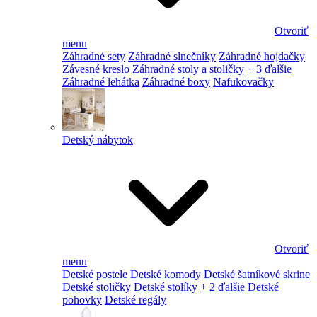
Otvoriť
menu
Záhradné sety
Záhradné slnečníky
Záhradné hojdačky
Závesné kreslo
Záhradné stoly a stoličky
+ 3 ďalšie
Záhradné lehátka
Záhradné boxy
Nafukovačky
Detský nábytok
Otvoriť
menu
Detské postele
Detské komody
Detské šatníkové skrine
Detské stoličky
Detské stolíky
+ 2 ďalšie
Detské
pohovky
Detské regály