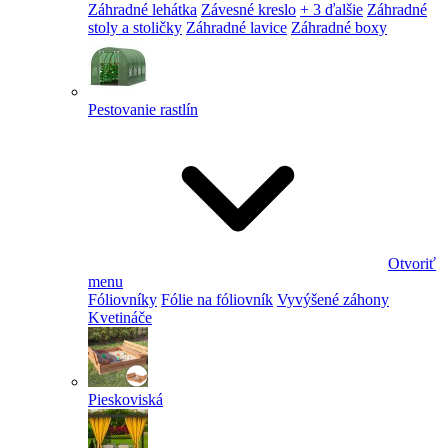
Záhradné lehátka
Závesné kreslo
+ 3 ďalšie
Záhradné
stoly a stoličky
Záhradné lavice
Záhradné boxy
Pestovanie rastlín
Otvoriť
menu
Fóliovníky
Fólie na fóliovník
Vyvýšené záhony
Kvetináče
Pieskoviská