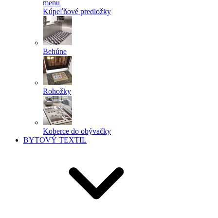
menu
Kúpeľňové predložky
Behúne
Rohožky
Koberce do obývačky
BYTOVÝ TEXTIL