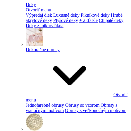
Deky
Otvoriť menu
Výpredaj diek
Luxusné deky
Piknikové deky
Hrubé
akrylové deky
Plyšové deky
+ 2 ďalšie
Chlpaté deky
Deky z mikrovlákna
Dekoračné obrusy
Otvoriť
menu
Jednofarebné obrusy
Obrusy so vzorom
Obrusy s
vianočným motívom
Obrusy s veľkonočným motívom