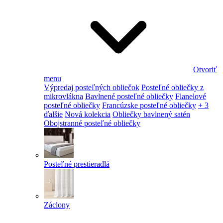
Otvoriť
menu
Výpredaj posteľných obliečok
Posteľné obliečky z
mikrovlákna
Bavlnené posteľné obliečky
Flanelové
posteľné obliečky
Francúzske posteľné obliečky
+ 3
ďalšie
Nová kolekcia
Obliečky bavlnený satén
Obojstranné posteľné obliečky
Posteľné prestieradlá
Záclony