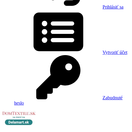
Prihlásiť sa
Vytvoriť účet
Zabudnuté
heslo