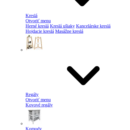
Kreslá
Otvoriť menu
Herné kreslá
Kreslá ušiaky
Kancelárske kreslá
Hojdacie kreslá
Masážne kreslá
Regály
Otvoriť menu
Kovové regály
Komody