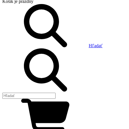
Košík
je prázdny
Hľadať