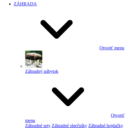
ZÁHRADA
Otvoriť menu
Záhradný nábytok
Otvoriť
menu
Záhradné sety
Záhradné slnečníky
Záhradné hojdačky