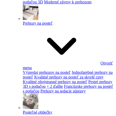
potlačou 3D
Moderné závesy k prehozom
Prehozy na posteľ
Otvoriť
menu
Výpredaj prehozov na posteľ
Jednofarebné prehozy na
posteľ
Kvalitné prehozy na posteľ za skvelé ceny
Kvalitné obojstranné prehozy na posteľ
Pestré prehozy
3D s potlačou
+ 2 ďalšie
Francúzske prehozy na posteľ
s potlačou
Prehozy na sedacie súpravy
Posteľné obliečky