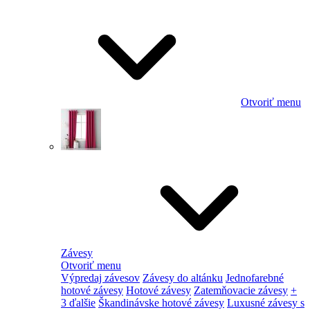
Otvoriť menu
Závesy
Otvoriť menu
Výpredaj závesov
Závesy do altánku
Jednofarebné
hotové závesy
Hotové závesy
Zatemňovacie závesy
+
3 ďalšie
Škandinávske hotové závesy
Luxusné závesy s