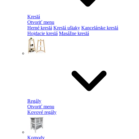
Kreslá
Otvoriť menu
Herné kreslá
Kreslá ušiaky
Kancelárske kreslá
Hojdacie kreslá
Masážne kreslá
Regály
Otvoriť menu
Kovové regály
Komody