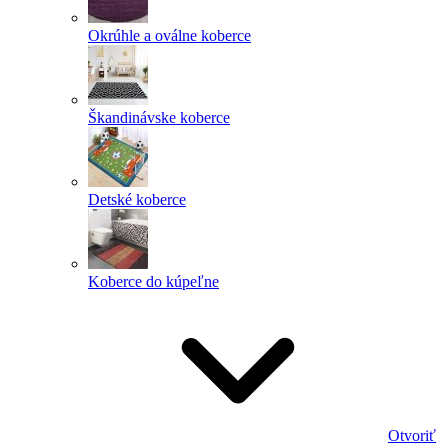
Okrúhle a oválne koberce
Škandinávske koberce
Detské koberce
Koberce do kúpeľne
Otvoriť