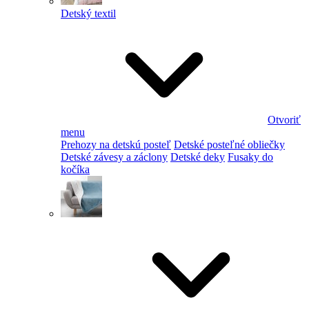
Detský textil
Otvoriť
menu
Prehozy na detskú posteľ
Detské posteľné obliečky
Detské závesy a záclony
Detské deky
Fusaky do
kočíka