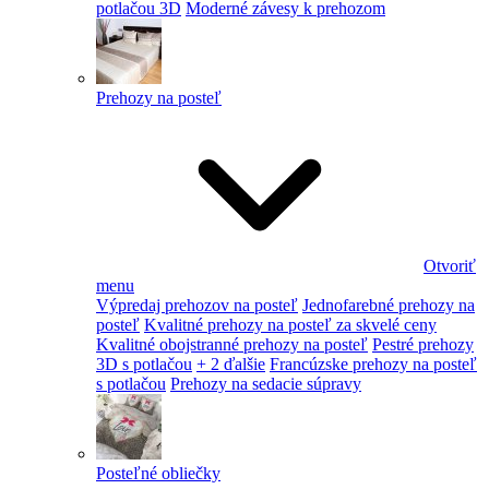
potlačou 3D
Moderné závesy k prehozom
Prehozy na posteľ
Otvoriť
menu
Výpredaj prehozov na posteľ
Jednofarebné prehozy na
posteľ
Kvalitné prehozy na posteľ za skvelé ceny
Kvalitné obojstranné prehozy na posteľ
Pestré prehozy
3D s potlačou
+ 2 ďalšie
Francúzske prehozy na posteľ
s potlačou
Prehozy na sedacie súpravy
Posteľné obliečky