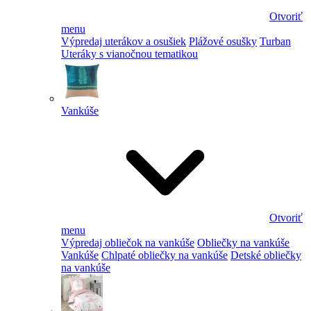
Otvoriť
menu
Výpredaj uterákov a osušiek
Plážové osušky
Turban
Uteráky s vianočnou tematikou
Vankúše
Otvoriť
menu
Výpredaj obliečok na vankúše
Obliečky na vankúše
Vankúše
Chlpaté obliečky na vankúše
Detské obliečky
na vankúše