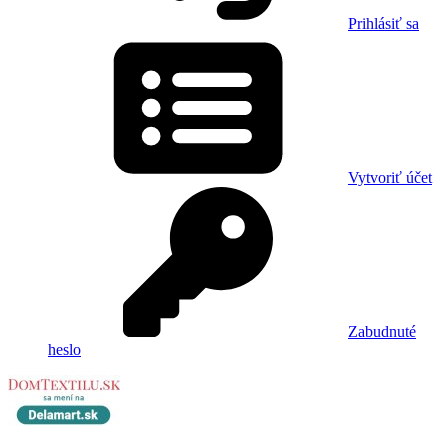
Prihlásiť sa
Vytvoriť účet
Zabudnuté
heslo