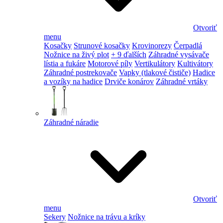
Otvoriť
menu
Kosačky
Strunové kosačky
Krovinorezy
Čerpadlá
Nožnice na živý plot
+ 9 ďalších
Záhradné vysávače
lístia a fukáre
Motorové píly
Vertikulátory
Kultivátory
Záhradné postrekovače
Vapky (tlakové čističe)
Hadice
a vozíky na hadice
Drviče konárov
Záhradné vrtáky
Záhradné náradie
Otvoriť
menu
Sekery
Nožnice na trávu a kríky