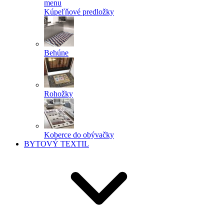
menu
Kúpeľňové predložky
Behúne
Rohožky
Koberce do obývačky
BYTOVÝ TEXTIL