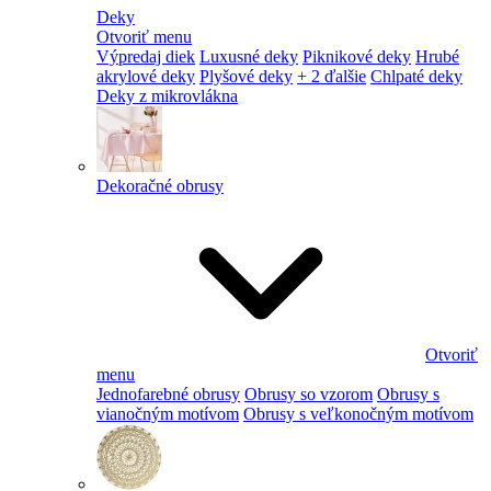
Deky
Otvoriť menu
Výpredaj diek
Luxusné deky
Piknikové deky
Hrubé
akrylové deky
Plyšové deky
+ 2 ďalšie
Chlpaté deky
Deky z mikrovlákna
Dekoračné obrusy
Otvoriť
menu
Jednofarebné obrusy
Obrusy so vzorom
Obrusy s
vianočným motívom
Obrusy s veľkonočným motívom