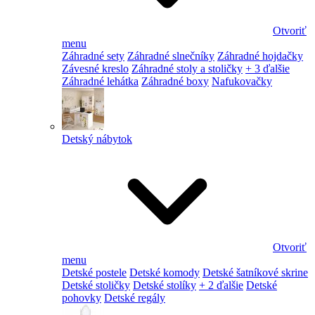
Otvoriť
menu
Záhradné sety
Záhradné slnečníky
Záhradné hojdačky
Závesné kreslo
Záhradné stoly a stoličky
+ 3 ďalšie
Záhradné lehátka
Záhradné boxy
Nafukovačky
Detský nábytok
Otvoriť
menu
Detské postele
Detské komody
Detské šatníkové skrine
Detské stoličky
Detské stolíky
+ 2 ďalšie
Detské
pohovky
Detské regály