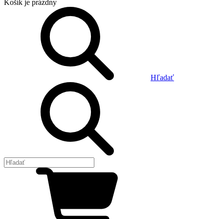
Košík
je prázdny
Hľadať