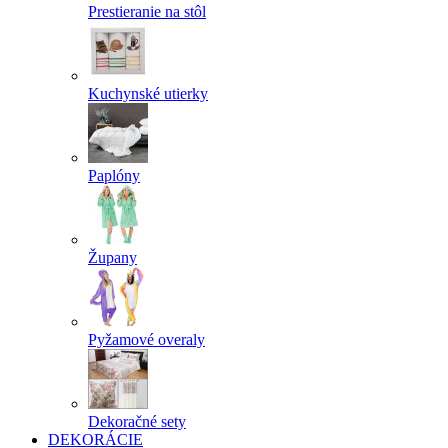
Prestieranie na stôl
Kuchynské utierky
Paplóny
Župany
Pyžamové overaly
Dekoračné sety
DEKORÁCIE