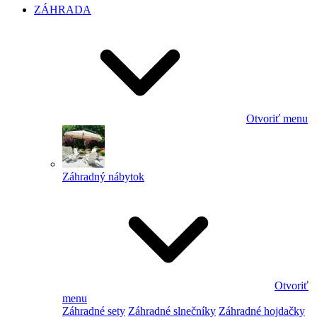
ZÁHRADA
Otvoriť menu
Záhradný nábytok
Otvoriť
menu
Záhradné sety
Záhradné slnečníky
Záhradné hojdačky