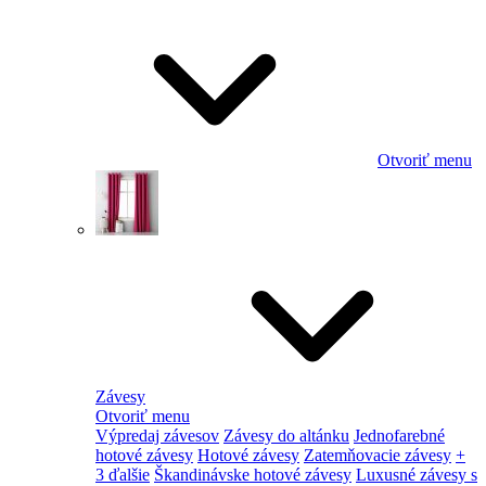
Otvoriť menu
Závesy
Otvoriť menu
Výpredaj závesov
Závesy do altánku
Jednofarebné
hotové závesy
Hotové závesy
Zatemňovacie závesy
+
3 ďalšie
Škandinávske hotové závesy
Luxusné závesy s