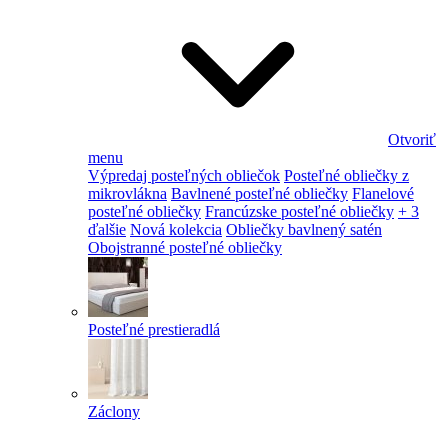
Otvoriť
menu
Výpredaj posteľných obliečok
Posteľné obliečky z
mikrovlákna
Bavlnené posteľné obliečky
Flanelové
posteľné obliečky
Francúzske posteľné obliečky
+ 3
ďalšie
Nová kolekcia
Obliečky bavlnený satén
Obojstranné posteľné obliečky
Posteľné prestieradlá
Záclony