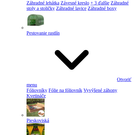
Záhradné lehátka
Závesné kreslo
+ 3 ďalšie
Záhradné
stoly a stoličky
Záhradné lavice
Záhradné boxy
Pestovanie rastlín
Otvoriť
menu
Fóliovníky
Fólie na fóliovník
Vyvýšené záhony
Kvetináče
Pieskoviská