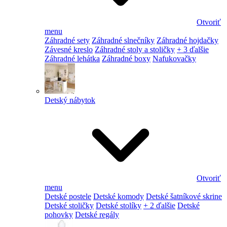
Otvoriť
menu
Záhradné sety
Záhradné slnečníky
Záhradné hojdačky
Závesné kreslo
Záhradné stoly a stoličky
+ 3 ďalšie
Záhradné lehátka
Záhradné boxy
Nafukovačky
Detský nábytok
Otvoriť
menu
Detské postele
Detské komody
Detské šatníkové skrine
Detské stoličky
Detské stolíky
+ 2 ďalšie
Detské
pohovky
Detské regály