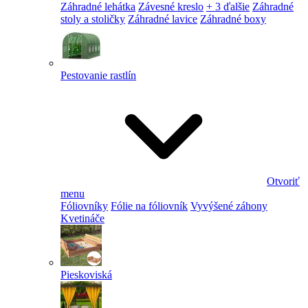
Záhradné lehátka
Závesné kreslo
+ 3 ďalšie
Záhradné
stoly a stoličky
Záhradné lavice
Záhradné boxy
Pestovanie rastlín
Otvoriť
menu
Fóliovníky
Fólie na fóliovník
Vyvýšené záhony
Kvetináče
Pieskoviská