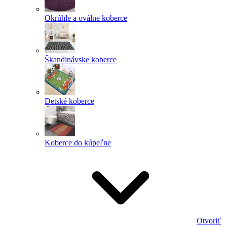
Okrúhle a oválne koberce
Škandinávske koberce
Detské koberce
Koberce do kúpeľne
Otvoriť