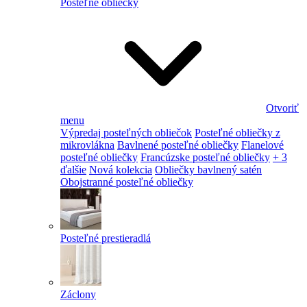
Posteľné obliečky
Otvoriť
menu
Výpredaj posteľných obliečok
Posteľné obliečky z
mikrovlákna
Bavlnené posteľné obliečky
Flanelové
posteľné obliečky
Francúzske posteľné obliečky
+ 3
ďalšie
Nová kolekcia
Obliečky bavlnený satén
Obojstranné posteľné obliečky
Posteľné prestieradlá
Záclony