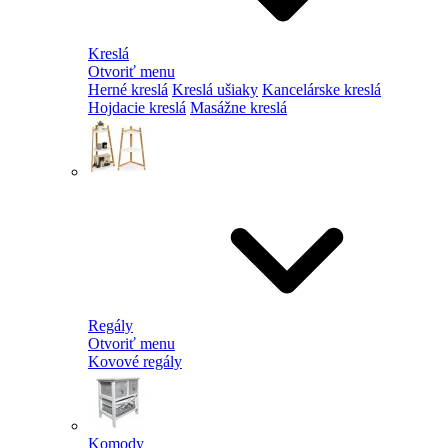
Kreslá
Otvoriť menu
Herné kreslá
Kreslá ušiaky
Kancelárske kreslá
Hojdacie kreslá
Masážne kreslá
Regály
Otvoriť menu
Kovové regály
Komody