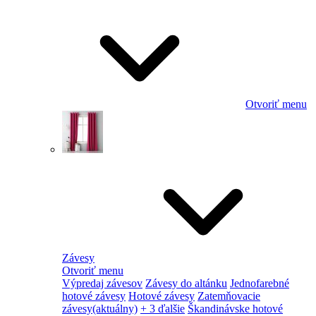
Otvoriť menu
Závesy
Otvoriť menu
Výpredaj závesov
Závesy do altánku
Jednofarebné
hotové závesy
Hotové závesy
Zatemňovacie
závesy
(aktuálny)
+ 3 ďalšie
Škandinávske hotové