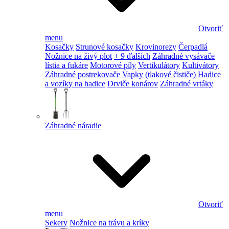
Otvoriť
menu
Kosačky
Strunové kosačky
Krovinorezy
Čerpadlá
Nožnice na živý plot
+ 9 ďalších
Záhradné vysávače
lístia a fukáre
Motorové píly
Vertikulátory
Kultivátory
Záhradné postrekovače
Vapky (tlakové čističe)
Hadice
a vozíky na hadice
Drviče konárov
Záhradné vrtáky
Záhradné náradie
Otvoriť
menu
Sekery
Nožnice na trávu a kríky