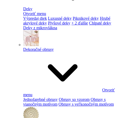
Deky
Otvoriť menu
Výpredaj diek
Luxusné deky
Piknikové deky
Hrubé
akrylové deky
Plyšové deky
+ 2 ďalšie
Chlpaté deky
Deky z mikrovlákna
Dekoračné obrusy
Otvoriť
menu
Jednofarebné obrusy
Obrusy so vzorom
Obrusy s
vianočným motívom
Obrusy s veľkonočným motívom