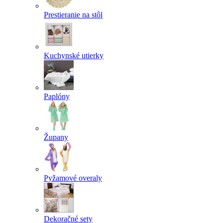
Prestieranie na stôl
Kuchynské utierky
Paplóny
Župany
Pyžamové overaly
Dekoračné sety