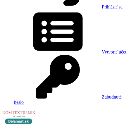
Prihlásiť sa
Vytvoriť účet
Zabudnuté
heslo