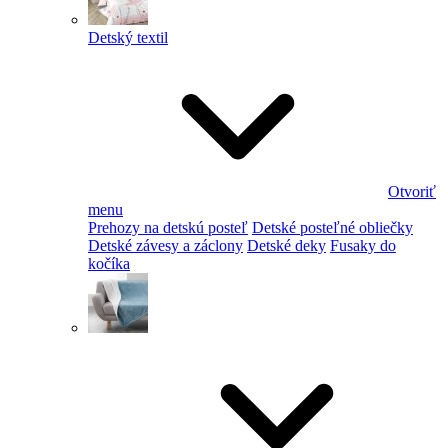
Detský textil
Otvoriť
menu
Prehozy na detskú posteľ
Detské posteľné obliečky
Detské závesy a záclony
Detské deky
Fusaky do
kočíka