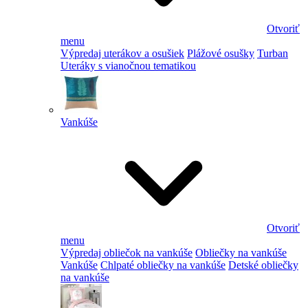
Otvoriť
menu
Výpredaj uterákov a osušiek
Plážové osušky
Turban
Uteráky s vianočnou tematikou
Vankúše
Otvoriť
menu
Výpredaj obliečok na vankúše
Obliečky na vankúše
Vankúše
Chlpaté obliečky na vankúše
Detské obliečky
na vankúše