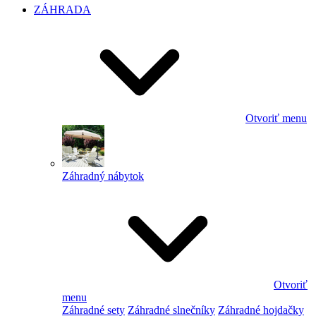
ZÁHRADA
Otvoriť menu
Záhradný nábytok
Otvoriť
menu
Záhradné sety
Záhradné slnečníky
Záhradné hojdačky