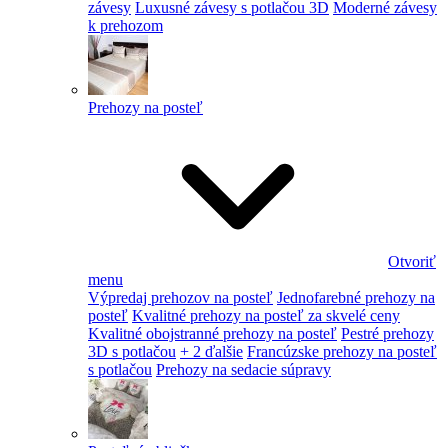
závesy
Luxusné závesy s potlačou 3D
Moderné závesy
k prehozom
Prehozy na posteľ
Otvoriť
menu
Výpredaj prehozov na posteľ
Jednofarebné prehozy na
posteľ
Kvalitné prehozy na posteľ za skvelé ceny
Kvalitné obojstranné prehozy na posteľ
Pestré prehozy
3D s potlačou
+ 2 ďalšie
Francúzske prehozy na posteľ
s potlačou
Prehozy na sedacie súpravy