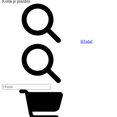
Košík
je prázdny
Hľadať