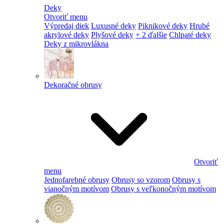
Deky
Otvoriť menu
Výpredaj diek
Luxusné deky
Piknikové deky
Hrubé
akrylové deky
Plyšové deky
+ 2 ďalšie
Chlpaté deky
Deky z mikrovlákna
Dekoračné obrusy
Otvoriť
menu
Jednofarebné obrusy
Obrusy so vzorom
Obrusy s
vianočným motívom
Obrusy s veľkonočným motívom