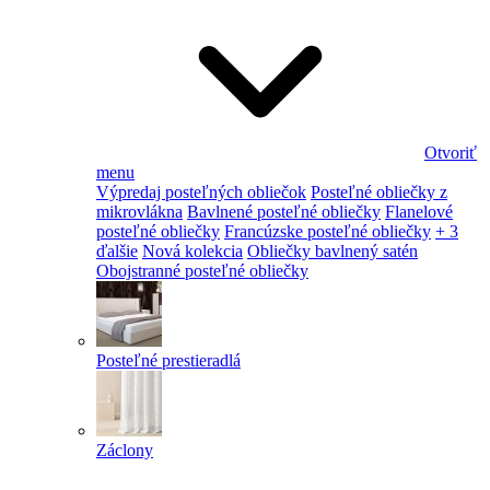
Otvoriť
menu
Výpredaj posteľných obliečok
Posteľné obliečky z
mikrovlákna
Bavlnené posteľné obliečky
Flanelové
posteľné obliečky
Francúzske posteľné obliečky
+ 3
ďalšie
Nová kolekcia
Obliečky bavlnený satén
Obojstranné posteľné obliečky
Posteľné prestieradlá
Záclony