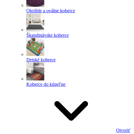
Okrúhle a oválne koberce
Škandinávske koberce
Detské koberce
Koberce do kúpeľne
Otvoriť