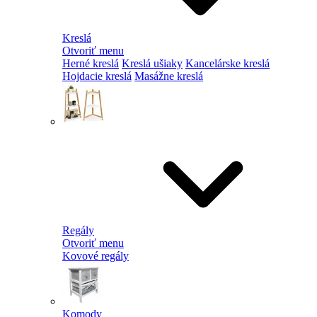
Kreslá
Otvoriť menu
Herné kreslá
Kreslá ušiaky
Kancelárske kreslá
Hojdacie kreslá
Masážne kreslá
Regály
Otvoriť menu
Kovové regály
Komody