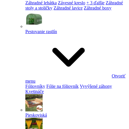
Záhradné lehátka
Závesné kreslo
+ 3 ďalšie
Záhradné
stoly a stoličky
Záhradné lavice
Záhradné boxy
Pestovanie rastlín
Otvoriť
menu
Fóliovníky
Fólie na fóliovník
Vyvýšené záhony
Kvetináče
Pieskoviská