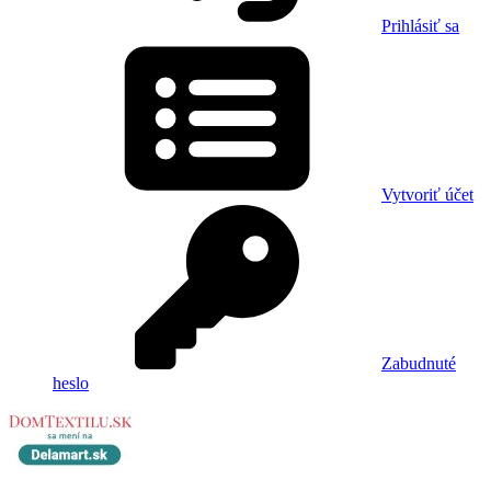
Prihlásiť sa
Vytvoriť účet
Zabudnuté
heslo