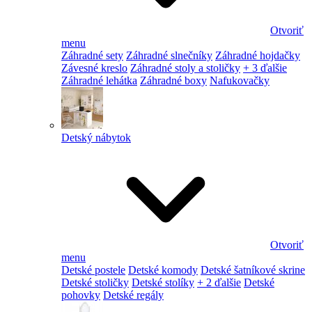
Otvoriť
menu
Záhradné sety
Záhradné slnečníky
Záhradné hojdačky
Závesné kreslo
Záhradné stoly a stoličky
+ 3 ďalšie
Záhradné lehátka
Záhradné boxy
Nafukovačky
Detský nábytok
Otvoriť
menu
Detské postele
Detské komody
Detské šatníkové skrine
Detské stoličky
Detské stolíky
+ 2 ďalšie
Detské
pohovky
Detské regály