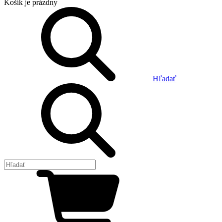
Košík
je prázdny
Hľadať