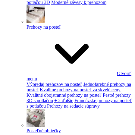
potlačou 3D
Moderné závesy k prehozom
Prehozy na posteľ
Otvoriť
menu
Výpredaj prehozov na posteľ
Jednofarebné prehozy na
posteľ
Kvalitné prehozy na posteľ za skvelé ceny
Kvalitné obojstranné prehozy na posteľ
Pestré prehozy
3D s potlačou
+ 2 ďalšie
Francúzske prehozy na posteľ
s potlačou
Prehozy na sedacie súpravy
Posteľné obliečky