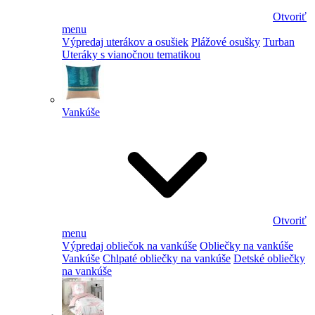
Otvoriť
menu
Výpredaj uterákov a osušiek
Plážové osušky
Turban
Uteráky s vianočnou tematikou
Vankúše
Otvoriť
menu
Výpredaj obliečok na vankúše
Obliečky na vankúše
Vankúše
Chlpaté obliečky na vankúše
Detské obliečky
na vankúše