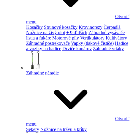
Otvoriť
menu
Kosačky
Strunové kosačky
Krovinorezy
Čerpadlá
Nožnice na živý plot
+ 9 ďalších
Záhradné vysávače
lístia a fukáre
Motorové píly
Vertikulátory
Kultivátory
Záhradné postrekovače
Vapky (tlakové čističe)
Hadice
a vozíky na hadice
Drviče konárov
Záhradné vrtáky
Záhradné náradie
Otvoriť
menu
Sekery
Nožnice na trávu a kríky