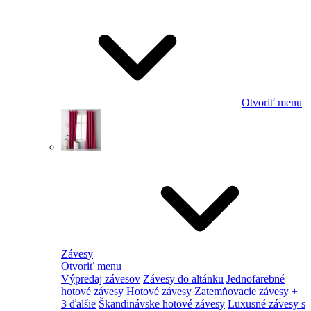
Otvoriť menu
Závesy
Otvoriť menu
Výpredaj závesov
Závesy do altánku
Jednofarebné
hotové závesy
Hotové závesy
Zatemňovacie závesy
+
3 ďalšie
Škandinávske hotové závesy
Luxusné závesy s