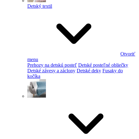
Detský textil
Otvoriť
menu
Prehozy na detskú posteľ
Detské posteľné obliečky
Detské závesy a záclony
Detské deky
Fusaky do
kočíka