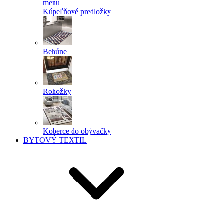
menu
Kúpeľňové predložky
Behúne
Rohožky
Koberce do obývačky
BYTOVÝ TEXTIL