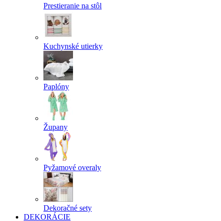
Prestieranie na stôl
Kuchynské utierky
Paplóny
Župany
Pyžamové overaly
Dekoračné sety
DEKORÁCIE