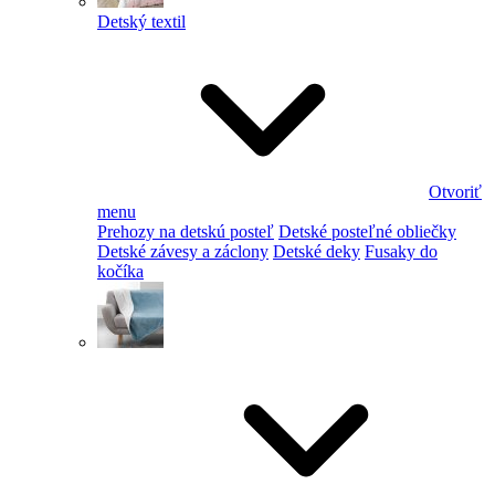
Detský textil
Otvoriť
menu
Prehozy na detskú posteľ
Detské posteľné obliečky
Detské závesy a záclony
Detské deky
Fusaky do
kočíka