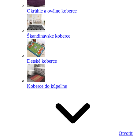
Okrúhle a oválne koberce
Škandinávske koberce
Detské koberce
Koberce do kúpeľne
Otvoriť