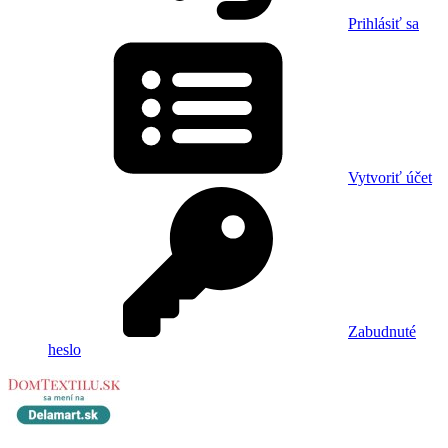
Prihlásiť sa
Vytvoriť účet
Zabudnuté
heslo