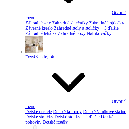
Otvoriť
menu
Záhradné sety
Záhradné slnečníky
Záhradné hojdačky
Závesné kreslo
Záhradné stoly a stoličky
+ 3 ďalšie
Záhradné lehátka
Záhradné boxy
Nafukovačky
Detský nábytok
Otvoriť
menu
Detské postele
Detské komody
Detské šatníkové skrine
Detské stoličky
Detské stolíky
+ 2 ďalšie
Detské
pohovky
Detské regály