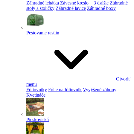
Záhradné lehátka
Závesné kreslo
+ 3 ďalšie
Záhradné
stoly a stoličky
Záhradné lavice
Záhradné boxy
Pestovanie rastlín
Otvoriť
menu
Fóliovníky
Fólie na fóliovník
Vyvýšené záhony
Kvetináče
Pieskoviská