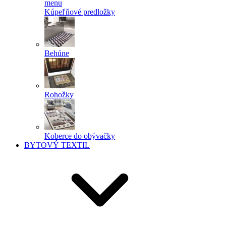
menu
Kúpeľňové predložky
Behúne
Rohožky
Koberce do obývačky
BYTOVÝ TEXTIL