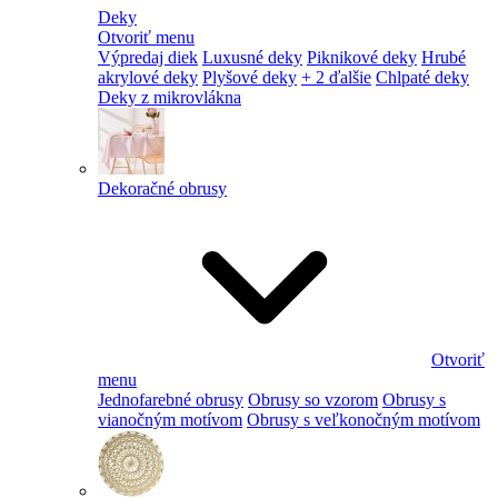
Deky
Otvoriť menu
Výpredaj diek
Luxusné deky
Piknikové deky
Hrubé
akrylové deky
Plyšové deky
+ 2 ďalšie
Chlpaté deky
Deky z mikrovlákna
Dekoračné obrusy
Otvoriť
menu
Jednofarebné obrusy
Obrusy so vzorom
Obrusy s
vianočným motívom
Obrusy s veľkonočným motívom