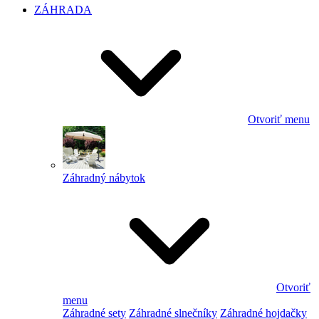
ZÁHRADA
Otvoriť menu
Záhradný nábytok
Otvoriť
menu
Záhradné sety
Záhradné slnečníky
Záhradné hojdačky