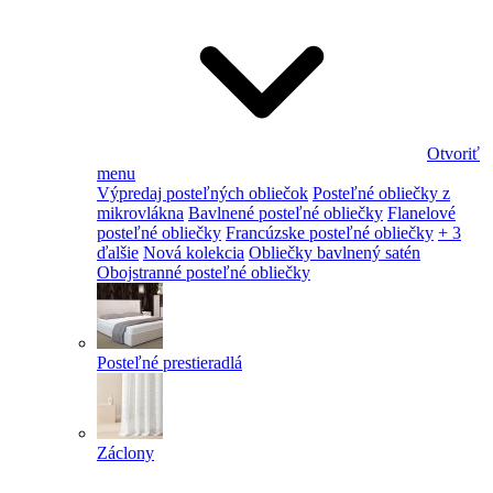
Otvoriť
menu
Výpredaj posteľných obliečok
Posteľné obliečky z
mikrovlákna
Bavlnené posteľné obliečky
Flanelové
posteľné obliečky
Francúzske posteľné obliečky
+ 3
ďalšie
Nová kolekcia
Obliečky bavlnený satén
Obojstranné posteľné obliečky
Posteľné prestieradlá
Záclony