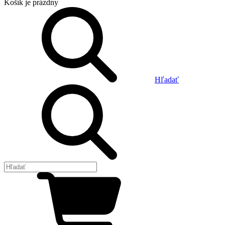
Košík
je prázdny
Hľadať