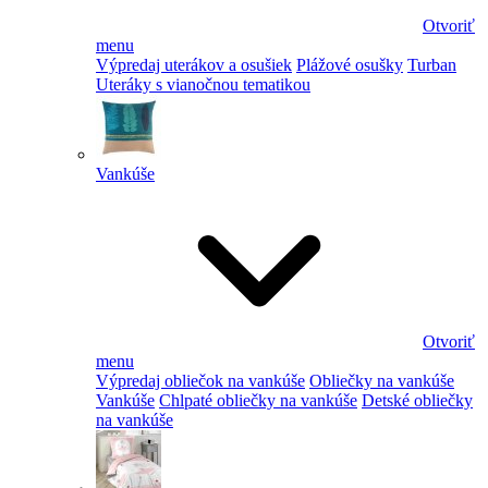
Otvoriť
menu
Výpredaj uterákov a osušiek
Plážové osušky
Turban
Uteráky s vianočnou tematikou
Vankúše
Otvoriť
menu
Výpredaj obliečok na vankúše
Obliečky na vankúše
Vankúše
Chlpaté obliečky na vankúše
Detské obliečky
na vankúše