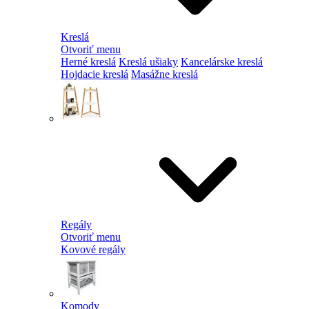
Kreslá
Otvoriť menu
Herné kreslá
Kreslá ušiaky
Kancelárske kreslá
Hojdacie kreslá
Masážne kreslá
Regály
Otvoriť menu
Kovové regály
Komody