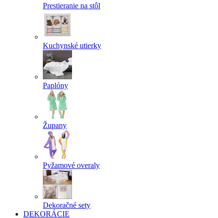
Prestieranie na stôl
Kuchynské utierky
Paplóny
Župany
Pyžamové overaly
Dekoračné sety
DEKORÁCIE