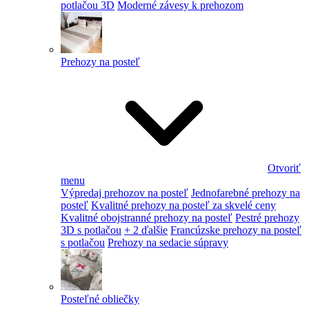
potlačou 3D
Moderné závesy k prehozom
Prehozy na posteľ
Otvoriť
menu
Výpredaj prehozov na posteľ
Jednofarebné prehozy na
posteľ
Kvalitné prehozy na posteľ za skvelé ceny
Kvalitné obojstranné prehozy na posteľ
Pestré prehozy
3D s potlačou
+ 2 ďalšie
Francúzske prehozy na posteľ
s potlačou
Prehozy na sedacie súpravy
Posteľné obliečky