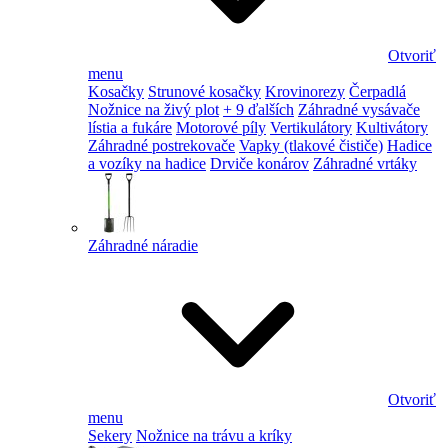
Otvoriť
menu
Kosačky
Strunové kosačky
Krovinorezy
Čerpadlá
Nožnice na živý plot
+ 9 ďalších
Záhradné vysávače
lístia a fukáre
Motorové píly
Vertikulátory
Kultivátory
Záhradné postrekovače
Vapky (tlakové čističe)
Hadice
a vozíky na hadice
Drviče konárov
Záhradné vrtáky
Záhradné náradie
Otvoriť
menu
Sekery
Nožnice na trávu a kríky