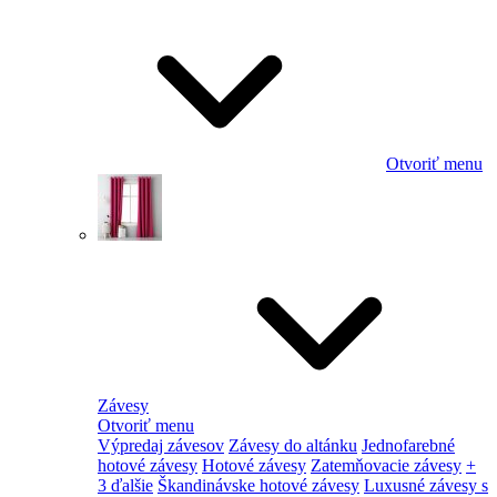
Otvoriť menu
Závesy
Otvoriť menu
Výpredaj závesov
Závesy do altánku
Jednofarebné
hotové závesy
Hotové závesy
Zatemňovacie závesy
+
3 ďalšie
Škandinávske hotové závesy
Luxusné závesy s