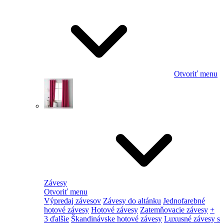
Otvoriť menu
Závesy
Otvoriť menu
Výpredaj závesov
Závesy do altánku
Jednofarebné
hotové závesy
Hotové závesy
Zatemňovacie závesy
+
3 ďalšie
Škandinávske hotové závesy
Luxusné závesy s