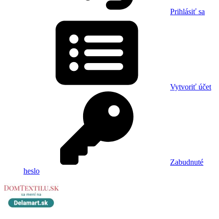
Prihlásiť sa
Vytvoriť účet
Zabudnuté
heslo