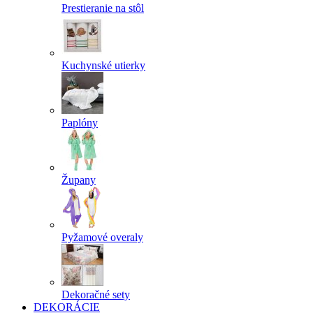
Prestieranie na stôl
Kuchynské utierky
Paplóny
Župany
Pyžamové overaly
Dekoračné sety
DEKORÁCIE