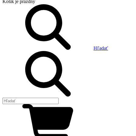
Košík
je prázdny
Hľadať