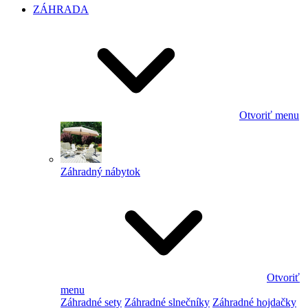
ZÁHRADA
Otvoriť menu
Záhradný nábytok
Otvoriť
menu
Záhradné sety
Záhradné slnečníky
Záhradné hojdačky