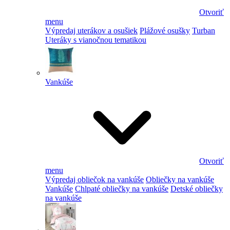
Otvoriť
menu
Výpredaj uterákov a osušiek
Plážové osušky
Turban
Uteráky s vianočnou tematikou
Vankúše
Otvoriť
menu
Výpredaj obliečok na vankúše
Obliečky na vankúše
Vankúše
Chlpaté obliečky na vankúše
Detské obliečky
na vankúše