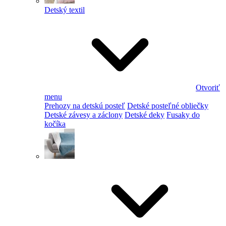
Detský textil
Otvoriť
menu
Prehozy na detskú posteľ
Detské posteľné obliečky
Detské závesy a záclony
Detské deky
Fusaky do
kočíka