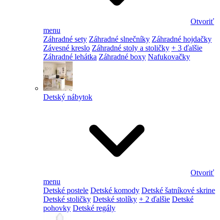
Otvoriť
menu
Záhradné sety
Záhradné slnečníky
Záhradné hojdačky
Závesné kreslo
Záhradné stoly a stoličky
+ 3 ďalšie
Záhradné lehátka
Záhradné boxy
Nafukovačky
Detský nábytok
Otvoriť
menu
Detské postele
Detské komody
Detské šatníkové skrine
Detské stoličky
Detské stolíky
+ 2 ďalšie
Detské
pohovky
Detské regály