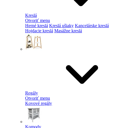
Kreslá
Otvoriť menu
Herné kreslá
Kreslá ušiaky
Kancelárske kreslá
Hojdacie kreslá
Masážne kreslá
Regály
Otvoriť menu
Kovové regály
Komody