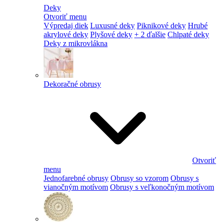
Deky
Otvoriť menu
Výpredaj diek
Luxusné deky
Piknikové deky
Hrubé
akrylové deky
Plyšové deky
+ 2 ďalšie
Chlpaté deky
Deky z mikrovlákna
Dekoračné obrusy
Otvoriť
menu
Jednofarebné obrusy
Obrusy so vzorom
Obrusy s
vianočným motívom
Obrusy s veľkonočným motívom