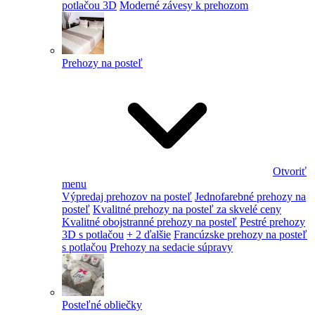
potlačou 3D
Moderné závesy k prehozom
Prehozy na posteľ
Otvoriť
menu
Výpredaj prehozov na posteľ
Jednofarebné prehozy na
posteľ
Kvalitné prehozy na posteľ za skvelé ceny
Kvalitné obojstranné prehozy na posteľ
Pestré prehozy
3D s potlačou
+ 2 ďalšie
Francúzske prehozy na posteľ
s potlačou
Prehozy na sedacie súpravy
Posteľné obliečky