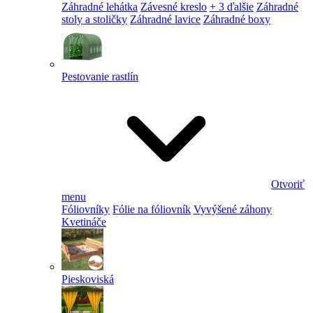
Záhradné lehátka
Závesné kreslo
+ 3 ďalšie
Záhradné
stoly a stoličky
Záhradné lavice
Záhradné boxy
Pestovanie rastlín
Otvoriť
menu
Fóliovníky
Fólie na fóliovník
Vyvýšené záhony
Kvetináče
Pieskoviská