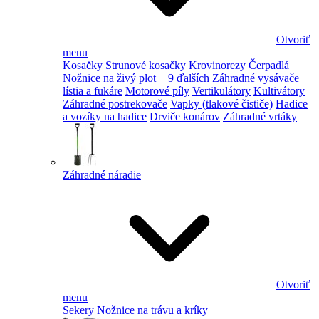
Otvoriť
menu
Kosačky
Strunové kosačky
Krovinorezy
Čerpadlá
Nožnice na živý plot
+ 9 ďalších
Záhradné vysávače
lístia a fukáre
Motorové píly
Vertikulátory
Kultivátory
Záhradné postrekovače
Vapky (tlakové čističe)
Hadice
a vozíky na hadice
Drviče konárov
Záhradné vrtáky
Záhradné náradie
Otvoriť
menu
Sekery
Nožnice na trávu a kríky