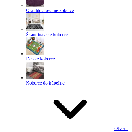
Okrúhle a oválne koberce
Škandinávske koberce
Detské koberce
Koberce do kúpeľne
Otvoriť