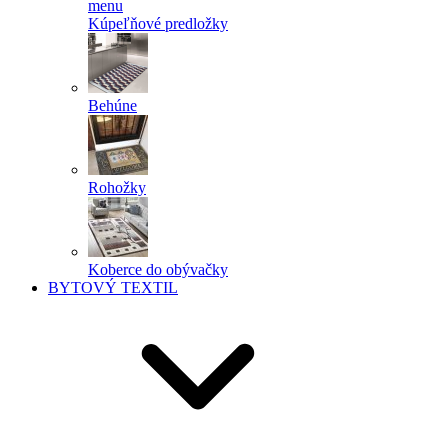
menu
Kúpeľňové predložky
Behúne
Rohožky
Koberce do obývačky
BYTOVÝ TEXTIL