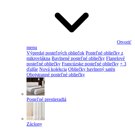
Otvoriť
menu
Výpredaj posteľných obliečok
Posteľné obliečky z
mikrovlákna
Bavlnené posteľné obliečky
Flanelové
posteľné obliečky
Francúzske posteľné obliečky
+ 3
ďalšie
Nová kolekcia
Obliečky bavlnený satén
Obojstranné posteľné obliečky
Posteľné prestieradlá
Záclony