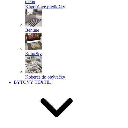
menu
Kúpeľňové predložky
Behúne
Rohožky
Koberce do obývačky
BYTOVÝ TEXTIL