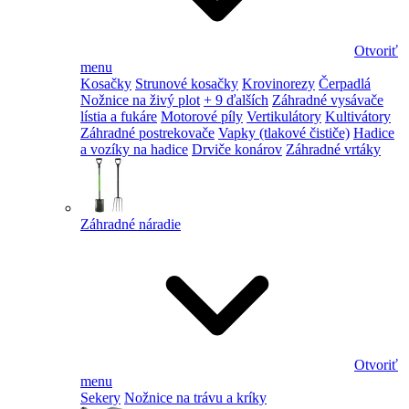
Otvoriť
menu
Kosačky
Strunové kosačky
Krovinorezy
Čerpadlá
Nožnice na živý plot
+ 9 ďalších
Záhradné vysávače
lístia a fukáre
Motorové píly
Vertikulátory
Kultivátory
Záhradné postrekovače
Vapky (tlakové čističe)
Hadice
a vozíky na hadice
Drviče konárov
Záhradné vrtáky
Záhradné náradie
Otvoriť
menu
Sekery
Nožnice na trávu a kríky