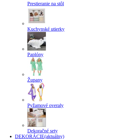
Prestieranie na stôl
Kuchynské utierky
Paplóny
Župany
Pyžamové overaly
Dekoračné sety
DEKORÁCIE
(aktuálny)