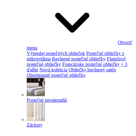
Otvoriť
menu
Výpredaj posteľných obliečok
Posteľné obliečky z
mikrovlákna
Bavlnené posteľné obliečky
Flanelové
posteľné obliečky
Francúzske posteľné obliečky
+ 3
ďalšie
Nová kolekcia
Obliečky bavlnený satén
Obojstranné posteľné obliečky
Posteľné prestieradlá
Záclony