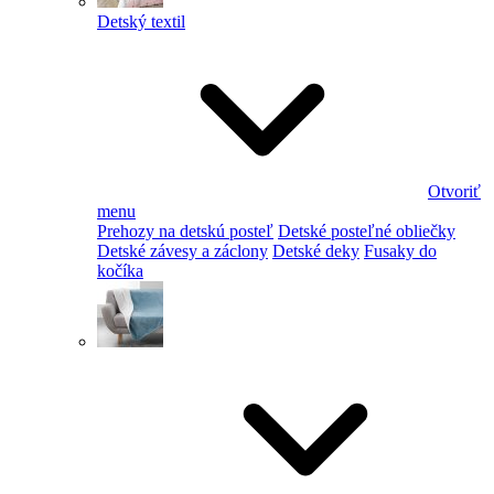
Detský textil
Otvoriť
menu
Prehozy na detskú posteľ
Detské posteľné obliečky
Detské závesy a záclony
Detské deky
Fusaky do
kočíka