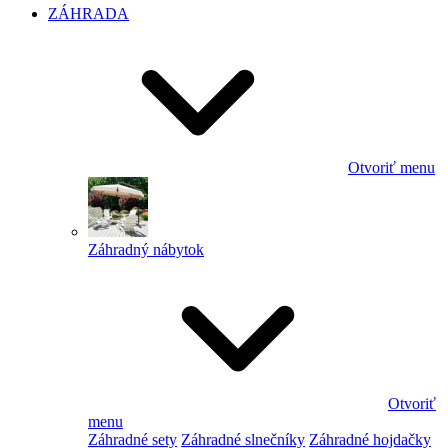
ZÁHRADA
Otvoriť menu
Záhradný nábytok
Otvoriť
menu
Záhradné sety
Záhradné slnečníky
Záhradné hojdačky