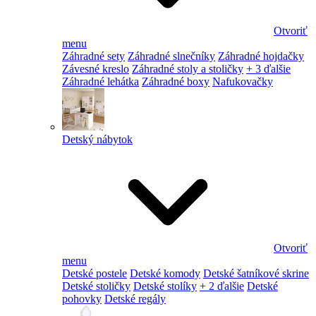
Otvoriť
menu
Záhradné sety
Záhradné slnečníky
Záhradné hojdačky
Závesné kreslo
Záhradné stoly a stoličky
+ 3 ďalšie
Záhradné lehátka
Záhradné boxy
Nafukovačky
Detský nábytok
Otvoriť
menu
Detské postele
Detské komody
Detské šatníkové skrine
Detské stoličky
Detské stolíky
+ 2 ďalšie
Detské
pohovky
Detské regály