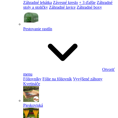
Záhradné lehátka
Závesné kreslo
+ 3 ďalšie
Záhradné
stoly a stoličky
Záhradné lavice
Záhradné boxy
Pestovanie rastlín
Otvoriť
menu
Fóliovníky
Fólie na fóliovník
Vyvýšené záhony
Kvetináče
Pieskoviská