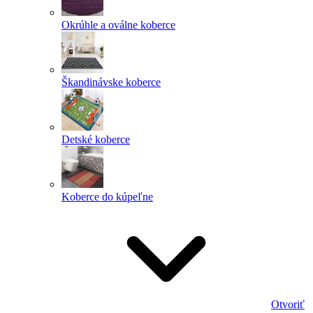
Okrúhle a oválne koberce
Škandinávske koberce
Detské koberce
Koberce do kúpeľne
Otvoriť