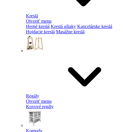
Kreslá
Otvoriť menu
Herné kreslá
Kreslá ušiaky
Kancelárske kreslá
Hojdacie kreslá
Masážne kreslá
Regály
Otvoriť menu
Kovové regály
Komody