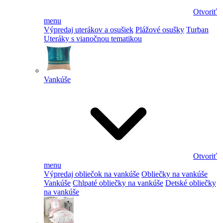
Otvoriť
menu
Výpredaj uterákov a osušiek
Plážové osušky
Turban
Uteráky s vianočnou tematikou
Vankúše
Otvoriť
menu
Výpredaj obliečok na vankúše
Obliečky na vankúše
Vankúše
Chlpaté obliečky na vankúše
Detské obliečky
na vankúše