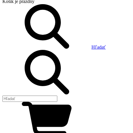
Košík
je prázdny
Hľadať