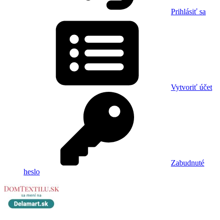
Prihlásiť sa
Vytvoriť účet
Zabudnuté
heslo