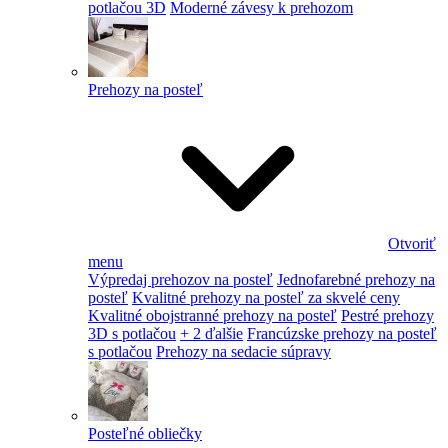
potlačou 3D
Moderné závesy k prehozom
Prehozy na posteľ
Otvoriť
menu
Výpredaj prehozov na posteľ
Jednofarebné prehozy na
posteľ
Kvalitné prehozy na posteľ za skvelé ceny
Kvalitné obojstranné prehozy na posteľ
Pestré prehozy
3D s potlačou
+ 2 ďalšie
Francúzske prehozy na posteľ
s potlačou
Prehozy na sedacie súpravy
Posteľné obliečky