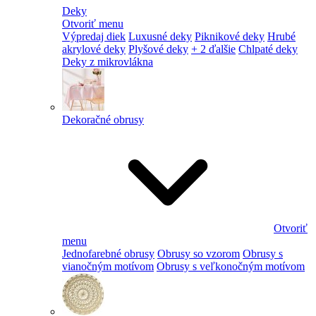
Deky
Otvoriť menu
Výpredaj diek
Luxusné deky
Piknikové deky
Hrubé
akrylové deky
Plyšové deky
+ 2 ďalšie
Chlpaté deky
Deky z mikrovlákna
Dekoračné obrusy
Otvoriť
menu
Jednofarebné obrusy
Obrusy so vzorom
Obrusy s
vianočným motívom
Obrusy s veľkonočným motívom