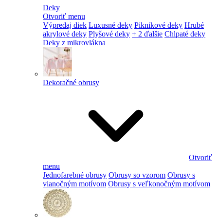
Deky
Otvoriť menu
Výpredaj diek
Luxusné deky
Piknikové deky
Hrubé
akrylové deky
Plyšové deky
+ 2 ďalšie
Chlpaté deky
Deky z mikrovlákna
Dekoračné obrusy
Otvoriť
menu
Jednofarebné obrusy
Obrusy so vzorom
Obrusy s
vianočným motívom
Obrusy s veľkonočným motívom