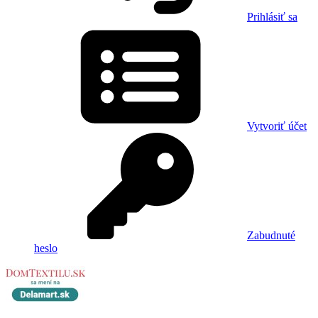
Prihlásiť sa
Vytvoriť účet
Zabudnuté
heslo