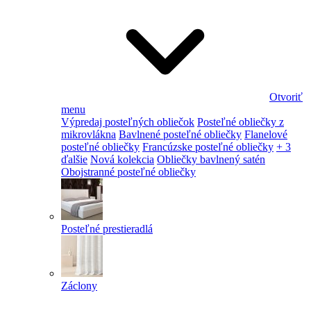
Otvoriť
menu
Výpredaj posteľných obliečok
Posteľné obliečky z
mikrovlákna
Bavlnené posteľné obliečky
Flanelové
posteľné obliečky
Francúzske posteľné obliečky
+ 3
ďalšie
Nová kolekcia
Obliečky bavlnený satén
Obojstranné posteľné obliečky
Posteľné prestieradlá
Záclony