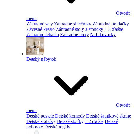
Otvoriť
menu
Záhradné sety
Záhradné slnečníky
Záhradné hojdačky
Závesné kreslo
Záhradné stoly a stoličky
+ 3 ďalšie
Záhradné lehátka
Záhradné boxy
Nafukovačky
Detský nábytok
Otvoriť
menu
Detské postele
Detské komody
Detské šatníkové skrine
Detské stoličky
Detské stolíky
+ 2 ďalšie
Detské
pohovky
Detské regály