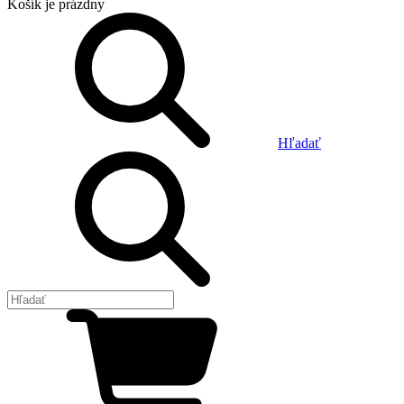
Košík
je prázdny
Hľadať