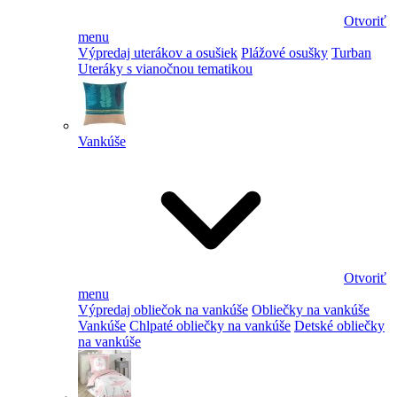
Otvoriť
menu
Výpredaj uterákov a osušiek
Plážové osušky
Turban
Uteráky s vianočnou tematikou
Vankúše
Otvoriť
menu
Výpredaj obliečok na vankúše
Obliečky na vankúše
Vankúše
Chlpaté obliečky na vankúše
Detské obliečky
na vankúše