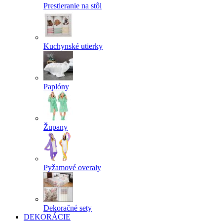
Prestieranie na stôl
Kuchynské utierky
Paplóny
Župany
Pyžamové overaly
Dekoračné sety
DEKORÁCIE