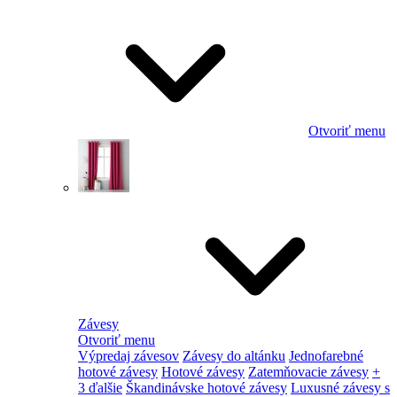
Otvoriť menu
Závesy
Otvoriť menu
Výpredaj závesov
Závesy do altánku
Jednofarebné
hotové závesy
Hotové závesy
Zatemňovacie závesy
+
3 ďalšie
Škandinávske hotové závesy
Luxusné závesy s