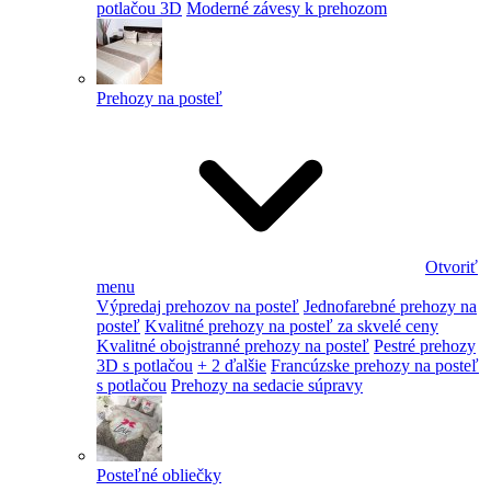
potlačou 3D
Moderné závesy k prehozom
Prehozy na posteľ
Otvoriť
menu
Výpredaj prehozov na posteľ
Jednofarebné prehozy na
posteľ
Kvalitné prehozy na posteľ za skvelé ceny
Kvalitné obojstranné prehozy na posteľ
Pestré prehozy
3D s potlačou
+ 2 ďalšie
Francúzske prehozy na posteľ
s potlačou
Prehozy na sedacie súpravy
Posteľné obliečky