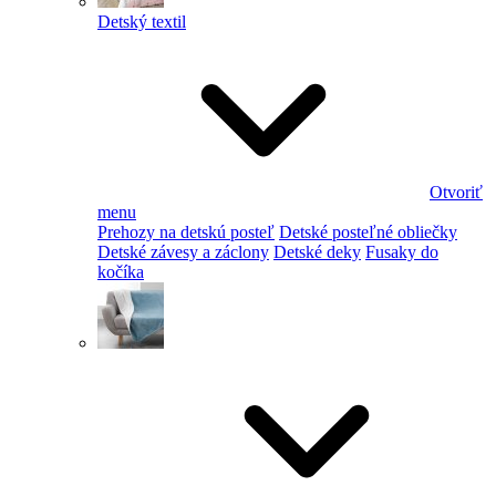
Detský textil
Otvoriť
menu
Prehozy na detskú posteľ
Detské posteľné obliečky
Detské závesy a záclony
Detské deky
Fusaky do
kočíka