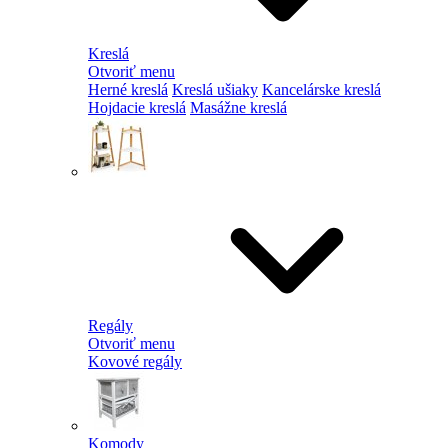
Kreslá
Otvoriť menu
Herné kreslá
Kreslá ušiaky
Kancelárske kreslá
Hojdacie kreslá
Masážne kreslá
Regály
Otvoriť menu
Kovové regály
Komody