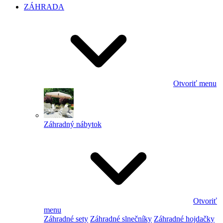
ZÁHRADA
Otvoriť menu
Záhradný nábytok
Otvoriť
menu
Záhradné sety
Záhradné slnečníky
Záhradné hojdačky