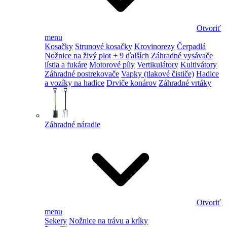
Otvoriť
menu
Kosačky
Strunové kosačky
Krovinorezy
Čerpadlá
Nožnice na živý plot
+ 9 ďalších
Záhradné vysávače
lístia a fukáre
Motorové píly
Vertikulátory
Kultivátory
Záhradné postrekovače
Vapky (tlakové čističe)
Hadice
a vozíky na hadice
Drviče konárov
Záhradné vrtáky
Záhradné náradie
Otvoriť
menu
Sekery
Nožnice na trávu a kríky