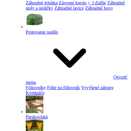
Záhradné lehátka
Závesné kreslo
+ 3 ďalšie
Záhradné
stoly a stoličky
Záhradné lavice
Záhradné boxy
Pestovanie rastlín
Otvoriť
menu
Fóliovníky
Fólie na fóliovník
Vyvýšené záhony
Kvetináče
Pieskoviská