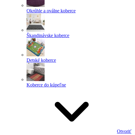
Okrúhle a oválne koberce
Škandinávske koberce
Detské koberce
Koberce do kúpeľne
Otvoriť