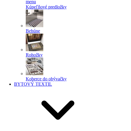
menu
Kúpeľňové predložky
Behúne
Rohožky
Koberce do obývačky
BYTOVÝ TEXTIL