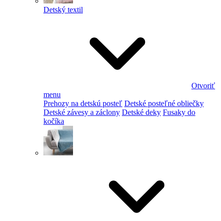
Detský textil
Otvoriť
menu
Prehozy na detskú posteľ
Detské posteľné obliečky
Detské závesy a záclony
Detské deky
Fusaky do
kočíka