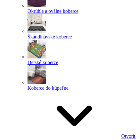
Okrúhle a oválne koberce
Škandinávske koberce
Detské koberce
Koberce do kúpeľne
Otvoriť