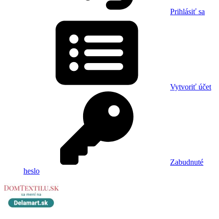
Prihlásiť sa
Vytvoriť účet
Zabudnuté
heslo