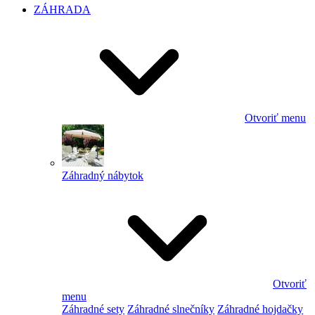
ZÁHRADA
Otvoriť menu
Záhradný nábytok
Otvoriť
menu
Záhradné sety
Záhradné slnečníky
Záhradné hojdačky