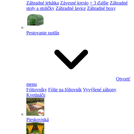
Záhradné lehátka
Závesné kreslo
+ 3 ďalšie
Záhradné
stoly a stoličky
Záhradné lavice
Záhradné boxy
Pestovanie rastlín
Otvoriť
menu
Fóliovníky
Fólie na fóliovník
Vyvýšené záhony
Kvetináče
Pieskoviská