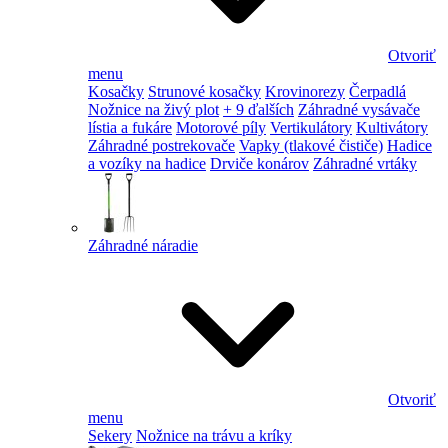
Otvoriť
menu
Kosačky
Strunové kosačky
Krovinorezy
Čerpadlá
Nožnice na živý plot
+ 9 ďalších
Záhradné vysávače
lístia a fukáre
Motorové píly
Vertikulátory
Kultivátory
Záhradné postrekovače
Vapky (tlakové čističe)
Hadice
a vozíky na hadice
Drviče konárov
Záhradné vrtáky
Záhradné náradie
Otvoriť
menu
Sekery
Nožnice na trávu a kríky