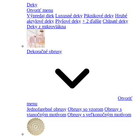
Deky
Otvoriť menu
Výpredaj diek
Luxusné deky
Piknikové deky
Hrubé
akrylové deky
Plyšové deky
+ 2 ďalšie
Chlpaté deky
Deky z mikrovlákna
Dekoračné obrusy
Otvoriť
menu
Jednofarebné obrusy
Obrusy so vzorom
Obrusy s
vianočným motívom
Obrusy s veľkonočným motívom