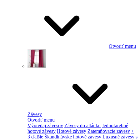
Otvoriť menu
Závesy
Otvoriť menu
Výpredaj závesov
Závesy do altánku
Jednofarebné
hotové závesy
Hotové závesy
Zatemňovacie závesy
+
3 ďalšie
Škandinávske hotové závesy
Luxusné závesy s