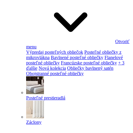
Otvoriť
menu
Výpredaj posteľných obliečok
Posteľné obliečky z
mikrovlákna
Bavlnené posteľné obliečky
Flanelové
posteľné obliečky
Francúzske posteľné obliečky
+ 3
ďalšie
Nová kolekcia
Obliečky bavlnený satén
Obojstranné posteľné obliečky
Posteľné prestieradlá
Záclony