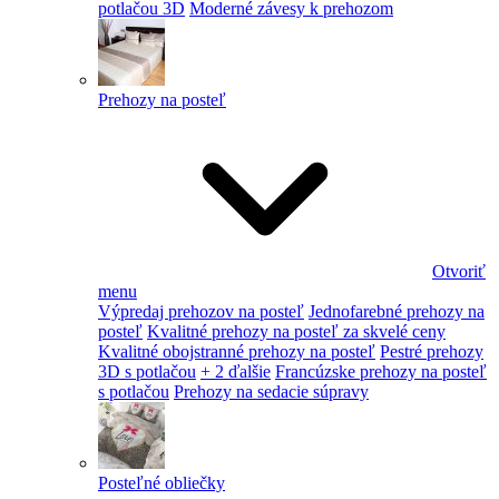
potlačou 3D
Moderné závesy k prehozom
Prehozy na posteľ
Otvoriť
menu
Výpredaj prehozov na posteľ
Jednofarebné prehozy na
posteľ
Kvalitné prehozy na posteľ za skvelé ceny
Kvalitné obojstranné prehozy na posteľ
Pestré prehozy
3D s potlačou
+ 2 ďalšie
Francúzske prehozy na posteľ
s potlačou
Prehozy na sedacie súpravy
Posteľné obliečky