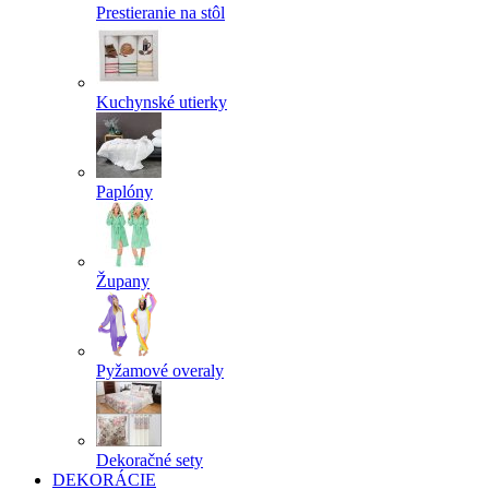
Prestieranie na stôl
Kuchynské utierky
Paplóny
Župany
Pyžamové overaly
Dekoračné sety
DEKORÁCIE