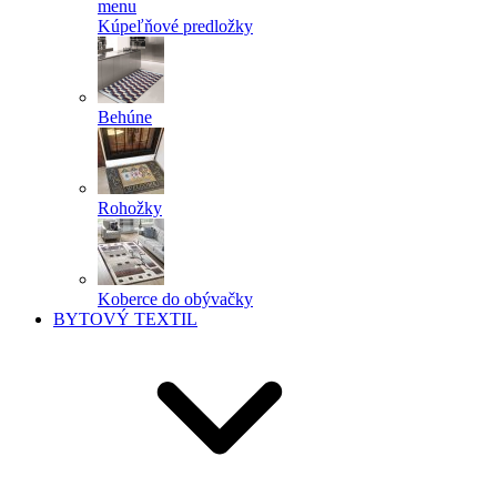
menu
Kúpeľňové predložky
Behúne
Rohožky
Koberce do obývačky
BYTOVÝ TEXTIL