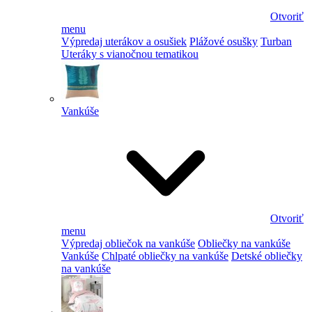
Otvoriť
menu
Výpredaj uterákov a osušiek
Plážové osušky
Turban
Uteráky s vianočnou tematikou
Vankúše
Otvoriť
menu
Výpredaj obliečok na vankúše
Obliečky na vankúše
Vankúše
Chlpaté obliečky na vankúše
Detské obliečky
na vankúše