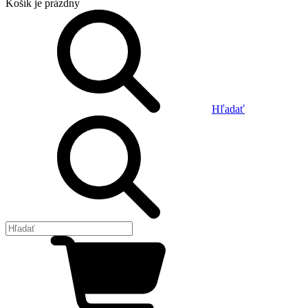
Košík
je prázdny
Hľadať