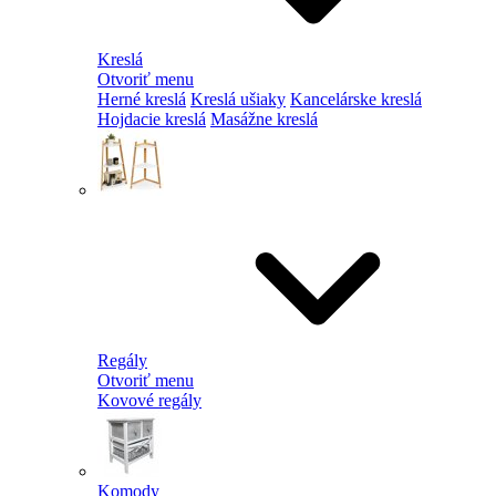
Kreslá
Otvoriť menu
Herné kreslá
Kreslá ušiaky
Kancelárske kreslá
Hojdacie kreslá
Masážne kreslá
Regály
Otvoriť menu
Kovové regály
Komody