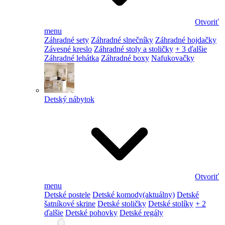
Otvoriť
menu
Záhradné sety
Záhradné slnečníky
Záhradné hojdačky
Závesné kreslo
Záhradné stoly a stoličky
+ 3 ďalšie
Záhradné lehátka
Záhradné boxy
Nafukovačky
Detský nábytok
Otvoriť
menu
Detské postele
Detské komody
(aktuálny)
Detské
šatníkové skrine
Detské stoličky
Detské stolíky
+ 2
ďalšie
Detské pohovky
Detské regály