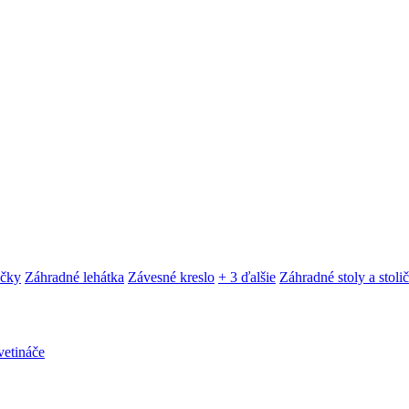
ačky
Záhradné lehátka
Závesné kreslo
+ 3 ďalšie
Záhradné stoly a stoli
etináče