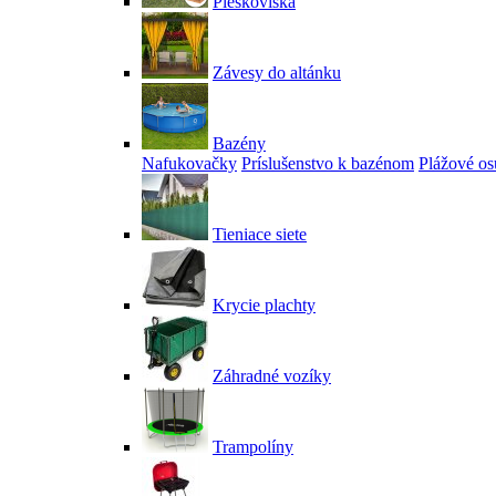
Pieskoviská
Závesy do altánku
Bazény
Nafukovačky
Príslušenstvo k bazénom
Plážové os
Tieniace siete
Krycie plachty
Záhradné vozíky
Trampolíny