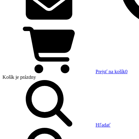
Prejsť na košík
0
Košík
je prázdny
Hľadať