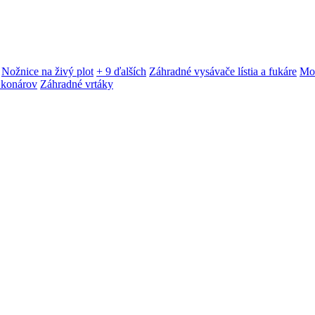
Nožnice na živý plot
+ 9 ďalších
Záhradné vysávače lístia a fukáre
Mot
 konárov
Záhradné vrtáky