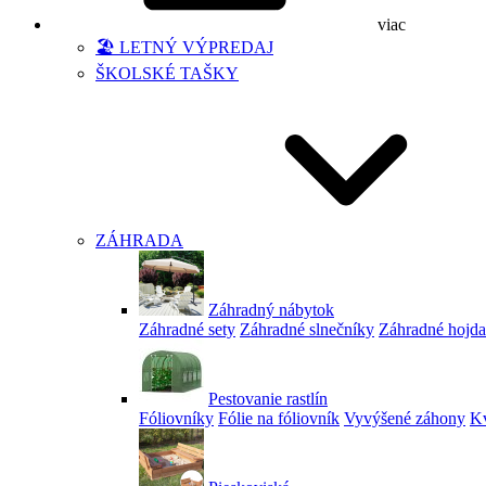
viac
🏖️ LETNÝ VÝPREDAJ
ŠKOLSKÉ TAŠKY
ZÁHRADA
Záhradný nábytok
Záhradné sety
Záhradné slnečníky
Záhradné hojd
Pestovanie rastlín
Fóliovníky
Fólie na fóliovník
Vyvýšené záhony
Kv