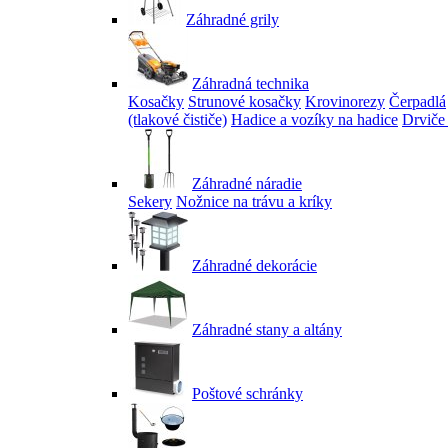
Záhradné grily
Záhradná technika
Kosačky
Strunové kosačky
Krovinorezy
Čerpadlá
(tlakové čističe)
Hadice a vozíky na hadice
Drviče
Záhradné náradie
Sekery
Nožnice na trávu a kríky
Záhradné dekorácie
Záhradné stany a altány
Poštové schránky