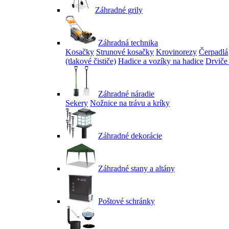
Záhradné grily
Záhradná technika
Kosačky
Strunové kosačky
Krovinorezy
Čerpadlá
(tlakové čističe)
Hadice a vozíky na hadice
Drviče
Záhradné náradie
Sekery
Nožnice na trávu a kríky
Záhradné dekorácie
Záhradné stany a altány
Poštové schránky