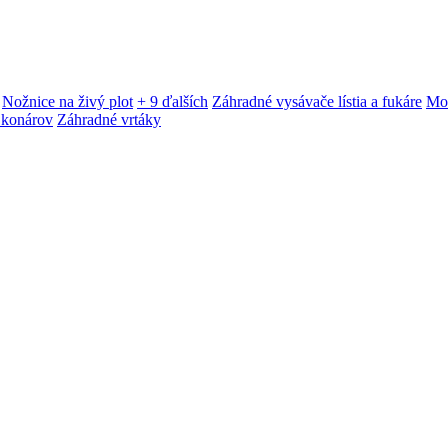
Nožnice na živý plot
+ 9 ďalších
Záhradné vysávače lístia a fukáre
Mot
 konárov
Záhradné vrtáky