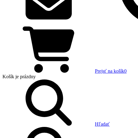
Prejsť na košík
0
Košík
je prázdny
Hľadať