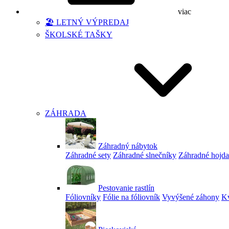
viac
🏖️ LETNÝ VÝPREDAJ
ŠKOLSKÉ TAŠKY
ZÁHRADA
Záhradný nábytok
Záhradné sety
Záhradné slnečníky
Záhradné hojd
Pestovanie rastlín
Fóliovníky
Fólie na fóliovník
Vyvýšené záhony
Kv