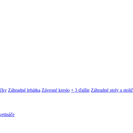
ačky
Záhradné lehátka
Závesné kreslo
+ 3 ďalšie
Záhradné stoly a stoli
etináče