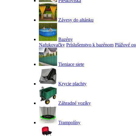
Pieskoviská
Závesy do altánku
Bazény
Nafukovačky
Príslušenstvo k bazénom
Plážové os
Tieniace siete
Krycie plachty
Záhradné vozíky
Trampolíny