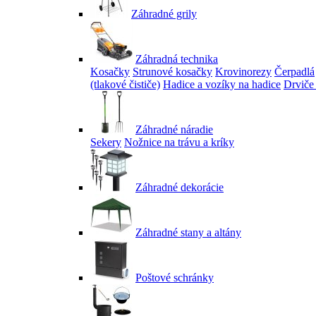
Záhradné grily
Záhradná technika
Kosačky
Strunové kosačky
Krovinorezy
Čerpadlá
(tlakové čističe)
Hadice a vozíky na hadice
Drviče
Záhradné náradie
Sekery
Nožnice na trávu a kríky
Záhradné dekorácie
Záhradné stany a altány
Poštové schránky