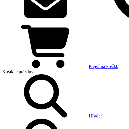
Prejsť na košík
0
Košík
je prázdny
Hľadať