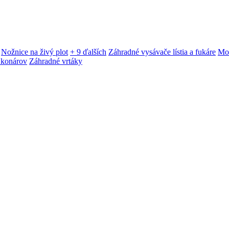
Nožnice na živý plot
+ 9 ďalších
Záhradné vysávače lístia a fukáre
Mot
 konárov
Záhradné vrtáky