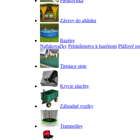
Pieskoviská
Závesy do altánku
Bazény
Nafukovačky
Príslušenstvo k bazénom
Plážové os
Tieniace siete
Krycie plachty
Záhradné vozíky
Trampolíny