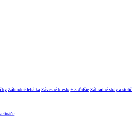
ačky
Záhradné lehátka
Závesné kreslo
+ 3 ďalšie
Záhradné stoly a stoli
etináče