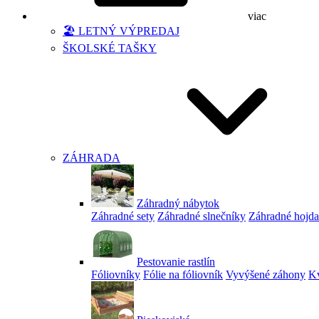
viac
🏖️ LETNÝ VÝPREDAJ
ŠKOLSKÉ TAŠKY
ZÁHRADA
Záhradný nábytok
Záhradné sety
Záhradné slnečníky
Záhradné hojd
Pestovanie rastlín
Fóliovníky
Fólie na fóliovník
Vyvýšené záhony
Kv