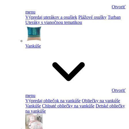
Otvoriť
menu
Výpredaj uterákov a osušiek
Plážové osušky
Turban
Uteráky s vianočnou tematikou
Vankúše
Otvoriť
menu
Výpredaj obliečok na vankúše
Obliečky na vankúše
Vankúše
Chlpaté obliečky na vankúše
Detské obliečky
na vankúše