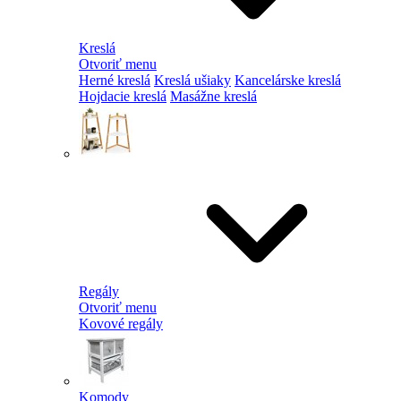
Kreslá
Otvoriť menu
Herné kreslá
Kreslá ušiaky
Kancelárske kreslá
Hojdacie kreslá
Masážne kreslá
Regály
Otvoriť menu
Kovové regály
Komody