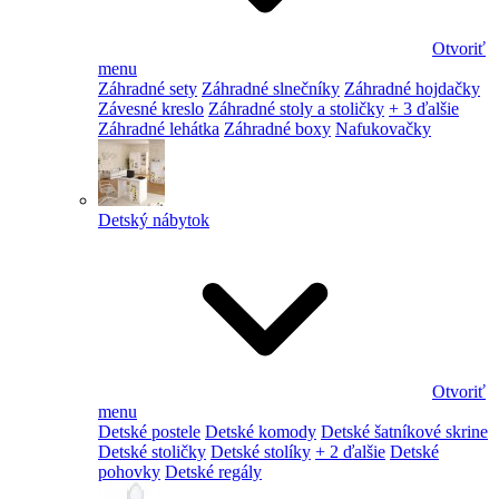
Otvoriť
menu
Záhradné sety
Záhradné slnečníky
Záhradné hojdačky
Závesné kreslo
Záhradné stoly a stoličky
+ 3 ďalšie
Záhradné lehátka
Záhradné boxy
Nafukovačky
Detský nábytok
Otvoriť
menu
Detské postele
Detské komody
Detské šatníkové skrine
Detské stoličky
Detské stolíky
+ 2 ďalšie
Detské
pohovky
Detské regály