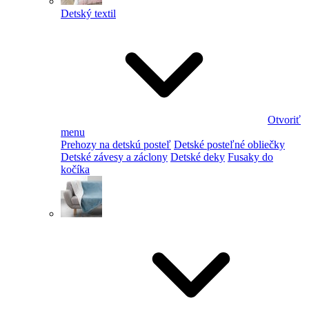
Detský textil
Otvoriť
menu
Prehozy na detskú posteľ
Detské posteľné obliečky
Detské závesy a záclony
Detské deky
Fusaky do
kočíka