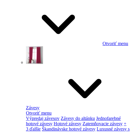
Otvoriť menu
Závesy
Otvoriť menu
Výpredaj závesov
Závesy do altánku
Jednofarebné
hotové závesy
Hotové závesy
Zatemňovacie závesy
+
3 ďalšie
Škandinávske hotové závesy
Luxusné závesy s