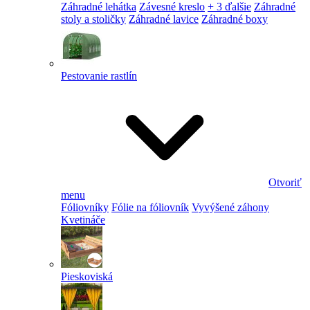
Záhradné lehátka
Závesné kreslo
+ 3 ďalšie
Záhradné
stoly a stoličky
Záhradné lavice
Záhradné boxy
Pestovanie rastlín
Otvoriť
menu
Fóliovníky
Fólie na fóliovník
Vyvýšené záhony
Kvetináče
Pieskoviská