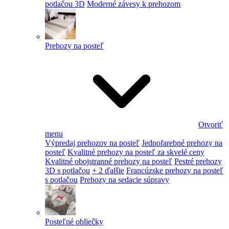
potlačou 3D
Moderné závesy k prehozom
Prehozy na posteľ
Otvoriť
menu
Výpredaj prehozov na posteľ
Jednofarebné prehozy na
posteľ
Kvalitné prehozy na posteľ za skvelé ceny
Kvalitné obojstranné prehozy na posteľ
Pestré prehozy
3D s potlačou
+ 2 ďalšie
Francúzske prehozy na posteľ
s potlačou
Prehozy na sedacie súpravy
Posteľné obliečky