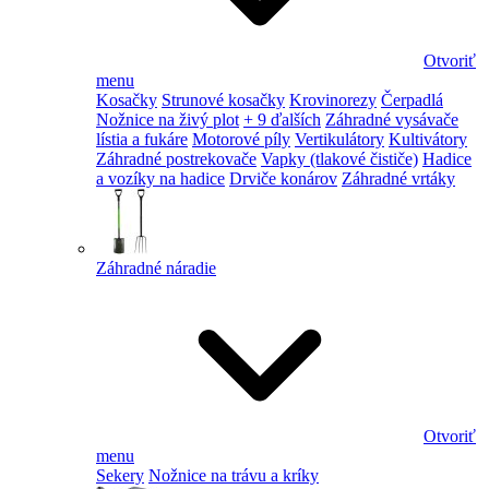
Otvoriť
menu
Kosačky
Strunové kosačky
Krovinorezy
Čerpadlá
Nožnice na živý plot
+ 9 ďalších
Záhradné vysávače
lístia a fukáre
Motorové píly
Vertikulátory
Kultivátory
Záhradné postrekovače
Vapky (tlakové čističe)
Hadice
a vozíky na hadice
Drviče konárov
Záhradné vrtáky
Záhradné náradie
Otvoriť
menu
Sekery
Nožnice na trávu a kríky