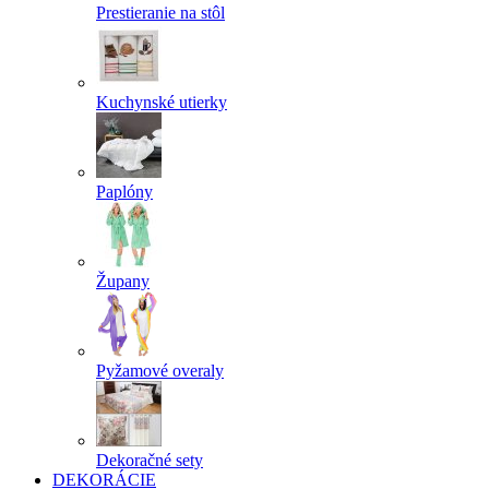
Prestieranie na stôl
Kuchynské utierky
Paplóny
Župany
Pyžamové overaly
Dekoračné sety
DEKORÁCIE