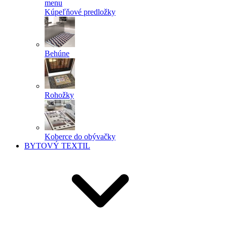
menu
Kúpeľňové predložky
Behúne
Rohožky
Koberce do obývačky
BYTOVÝ TEXTIL