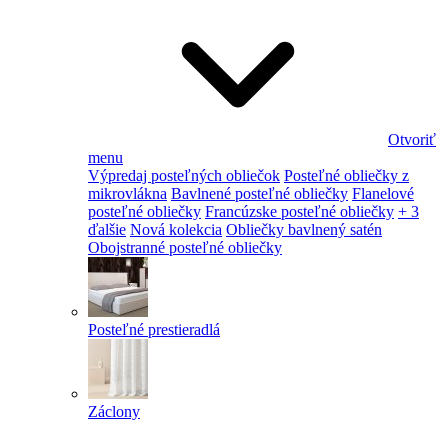
Otvoriť
menu
Výpredaj posteľných obliečok
Posteľné obliečky z
mikrovlákna
Bavlnené posteľné obliečky
Flanelové
posteľné obliečky
Francúzske posteľné obliečky
+ 3
ďalšie
Nová kolekcia
Obliečky bavlnený satén
Obojstranné posteľné obliečky
Posteľné prestieradlá
Záclony