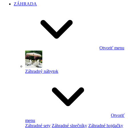
ZÁHRADA
Otvoriť menu
Záhradný nábytok
Otvoriť
menu
Záhradné sety
Záhradné slnečníky
Záhradné hojdačky