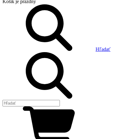
Košík
je prázdny
Hľadať