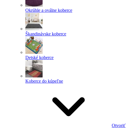
Okrúhle a oválne koberce
Škandinávske koberce
Detské koberce
Koberce do kúpeľne
Otvoriť