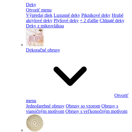
Deky
Otvoriť menu
Výpredaj diek
Luxusné deky
Piknikové deky
Hrubé
akrylové deky
Plyšové deky
+ 2 ďalšie
Chlpaté deky
Deky z mikrovlákna
Dekoračné obrusy
Otvoriť
menu
Jednofarebné obrusy
Obrusy so vzorom
Obrusy s
vianočným motívom
Obrusy s veľkonočným motívom