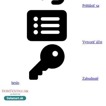
Prihlásiť sa
Vytvoriť účet
Zabudnuté
heslo