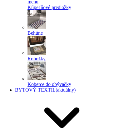
menu
Kúpeľňové predložky
Behúne
Rohožky
Koberce do obývačky
BYTOVÝ TEXTIL
(aktuálny)