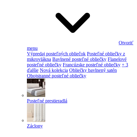
Otvoriť
menu
Výpredaj posteľných obliečok
Posteľné obliečky z
mikrovlákna
Bavlnené posteľné obliečky
Flanelové
posteľné obliečky
Francúzske posteľné obliečky
+ 3
ďalšie
Nová kolekcia
Obliečky bavlnený satén
Obojstranné posteľné obliečky
Posteľné prestieradlá
Záclony