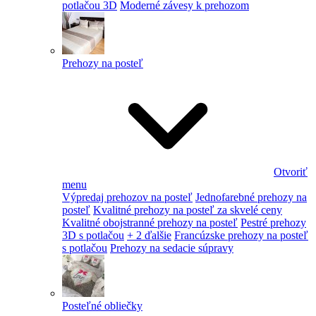
potlačou 3D
Moderné závesy k prehozom
Prehozy na posteľ
Otvoriť
menu
Výpredaj prehozov na posteľ
Jednofarebné prehozy na
posteľ
Kvalitné prehozy na posteľ za skvelé ceny
Kvalitné obojstranné prehozy na posteľ
Pestré prehozy
3D s potlačou
+ 2 ďalšie
Francúzske prehozy na posteľ
s potlačou
Prehozy na sedacie súpravy
Posteľné obliečky