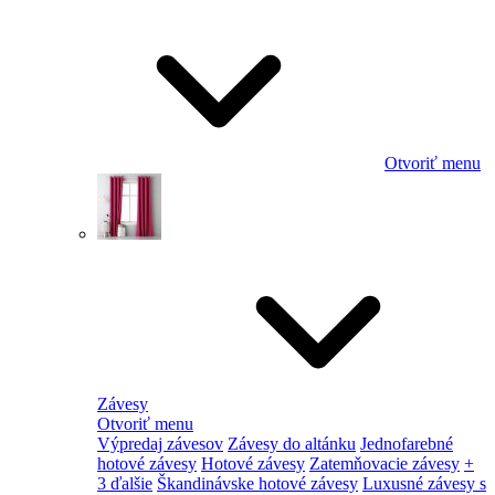
Otvoriť menu
Závesy
Otvoriť menu
Výpredaj závesov
Závesy do altánku
Jednofarebné
hotové závesy
Hotové závesy
Zatemňovacie závesy
+
3 ďalšie
Škandinávske hotové závesy
Luxusné závesy s