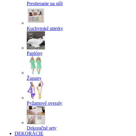
Prestieranie na stôl
Kuchynské utierky
Paplóny
Župany
Pyžamové overaly
Dekoračné sety
DEKORÁCIE