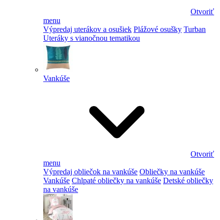
Otvoriť
menu
Výpredaj uterákov a osušiek
Plážové osušky
Turban
Uteráky s vianočnou tematikou
Vankúše
Otvoriť
menu
Výpredaj obliečok na vankúše
Obliečky na vankúše
Vankúše
Chlpaté obliečky na vankúše
Detské obliečky
na vankúše