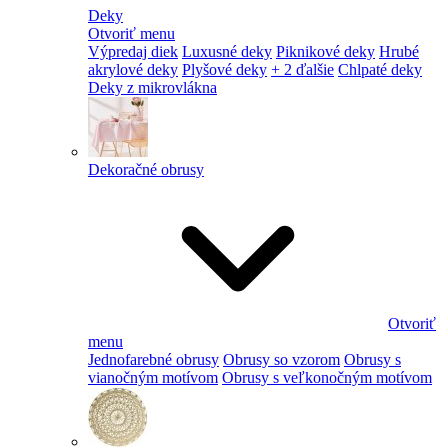
Deky
Otvoriť menu
Výpredaj diek
Luxusné deky
Piknikové deky
Hrubé
akrylové deky
Plyšové deky
+ 2 ďalšie
Chlpaté deky
Deky z mikrovlákna
Dekoračné obrusy
Otvoriť
menu
Jednofarebné obrusy
Obrusy so vzorom
Obrusy s
vianočným motívom
Obrusy s veľkonočným motívom