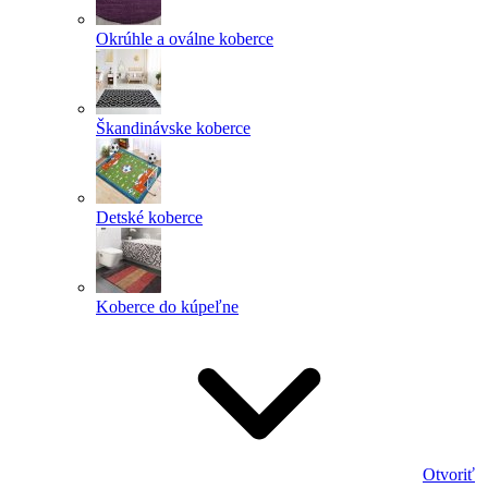
Okrúhle a oválne koberce
Škandinávske koberce
Detské koberce
Koberce do kúpeľne
Otvoriť