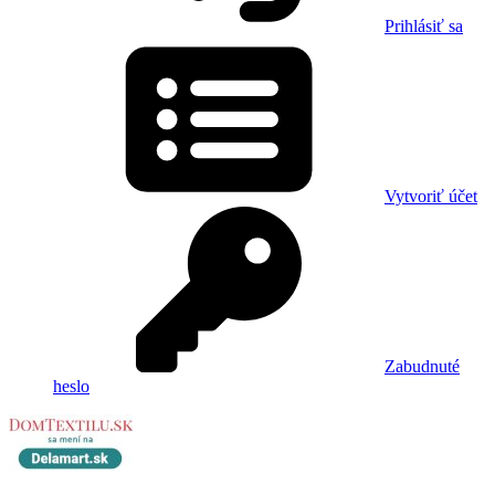
Prihlásiť sa
Vytvoriť účet
Zabudnuté
heslo