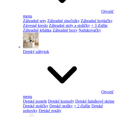
Otvoriť
menu
Záhradné sety
Záhradné slnečníky
Záhradné hojdačky
Závesné kreslo
Záhradné stoly a stoličky
+ 3 ďalšie
Záhradné lehátka
Záhradné boxy
Nafukovačky
Detský nábytok
Otvoriť
menu
Detské postele
Detské komody
Detské šatníkové skrine
Detské stoličky
Detské stolíky
+ 2 ďalšie
Detské
pohovky
Detské regály