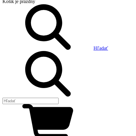
Košík
je prázdny
Hľadať