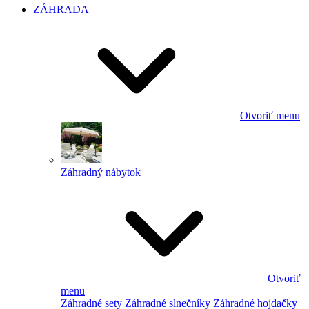
ZÁHRADA
Otvoriť menu
Záhradný nábytok
Otvoriť
menu
Záhradné sety
Záhradné slnečníky
Záhradné hojdačky