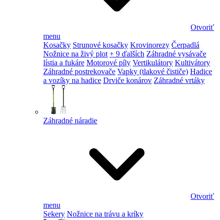
Otvoriť
menu
Kosačky
Strunové kosačky
Krovinorezy
Čerpadlá
Nožnice na živý plot
+ 9 ďalších
Záhradné vysávače
lístia a fukáre
Motorové píly
Vertikulátory
Kultivátory
Záhradné postrekovače
Vapky (tlakové čističe)
Hadice
a vozíky na hadice
Drviče konárov
Záhradné vrtáky
Záhradné náradie
Otvoriť
menu
Sekery
Nožnice na trávu a kríky