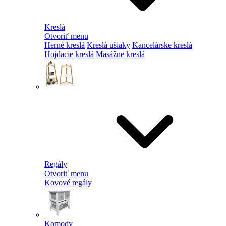
Kreslá
Otvoriť menu
Herné kreslá
Kreslá ušiaky
Kancelárske kreslá
Hojdacie kreslá
Masážne kreslá
Regály
Otvoriť menu
Kovové regály
Komody