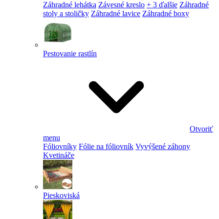
Záhradné lehátka
Závesné kreslo
+ 3 ďalšie
Záhradné
stoly a stoličky
Záhradné lavice
Záhradné boxy
Pestovanie rastlín
Otvoriť
menu
Fóliovníky
Fólie na fóliovník
Vyvýšené záhony
Kvetináče
Pieskoviská