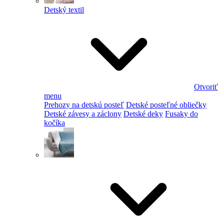
Detský textil
Otvoriť
menu
Prehozy na detskú posteľ
Detské posteľné obliečky
Detské závesy a záclony
Detské deky
Fusaky do
kočíka