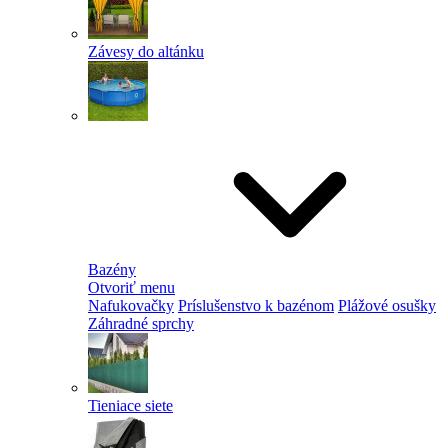
Závesy do altánku
Bazény
Otvoriť menu
Nafukovačky
Príslušenstvo k bazénom
Plážové osušky
Záhradné sprchy
Tieniace siete