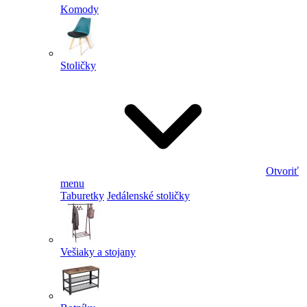
Komody
Stoličky
Otvoriť
menu
Taburetky
Jedálenské stoličky
Vešiaky a stojany