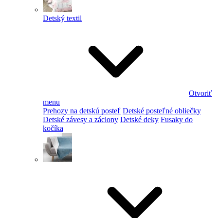
Detský textil
Otvoriť
menu
Prehozy na detskú posteľ
Detské posteľné obliečky
Detské závesy a záclony
Detské deky
Fusaky do
kočíka