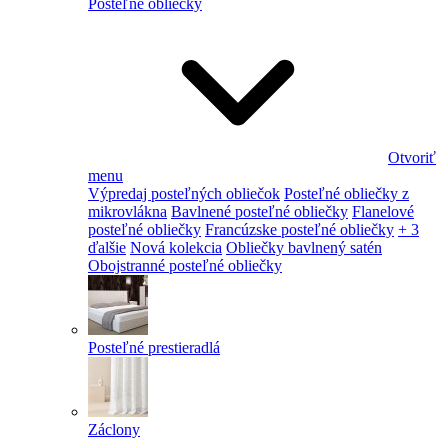
Posteľné obliečky
Otvoriť
menu
Výpredaj posteľných obliečok
Posteľné obliečky z
mikrovlákna
Bavlnené posteľné obliečky
Flanelové
posteľné obliečky
Francúzske posteľné obliečky
+ 3
ďalšie
Nová kolekcia
Obliečky bavlnený satén
Obojstranné posteľné obliečky
Posteľné prestieradlá
Záclony