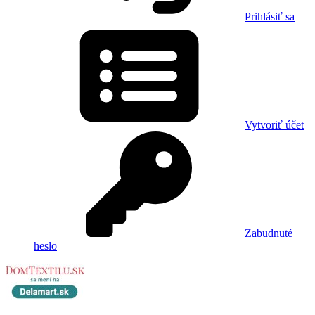
Prihlásiť sa
Vytvoriť účet
Zabudnuté
heslo