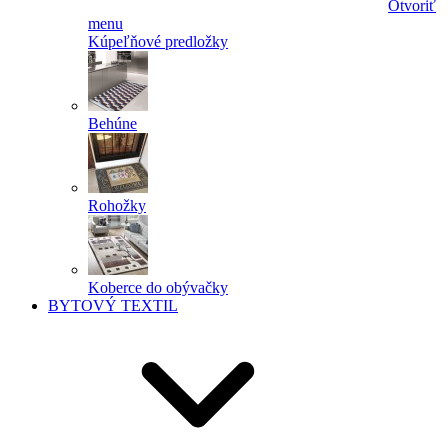
Otvoriť
menu
Kúpeľňové predložky
Behúne
Rohožky
Koberce do obývačky
BYTOVÝ TEXTIL