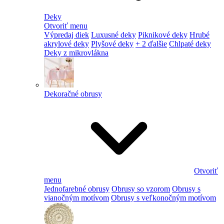
Deky
Otvoriť menu
Výpredaj diek
Luxusné deky
Piknikové deky
Hrubé
akrylové deky
Plyšové deky
+ 2 ďalšie
Chlpaté deky
Deky z mikrovlákna
Dekoračné obrusy
Otvoriť
menu
Jednofarebné obrusy
Obrusy so vzorom
Obrusy s
vianočným motívom
Obrusy s veľkonočným motívom