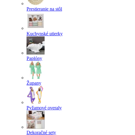
Prestieranie na stôl
Kuchynské utierky
Paplóny
Župany
Pyžamové overaly
Dekoračné sety