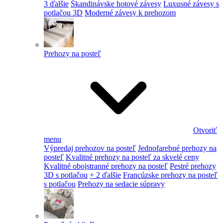
3 ďalšie
Škandinávske hotové závesy
Luxusné závesy s
potlačou 3D
Moderné závesy k prehozom
Prehozy na posteľ
Otvoriť
menu
Výpredaj prehozov na posteľ
Jednofarebné prehozy na
posteľ
Kvalitné prehozy na posteľ za skvelé ceny
Kvalitné obojstranné prehozy na posteľ
Pestré prehozy
3D s potlačou
+ 2 ďalšie
Francúzske prehozy na posteľ
s potlačou
Prehozy na sedacie súpravy