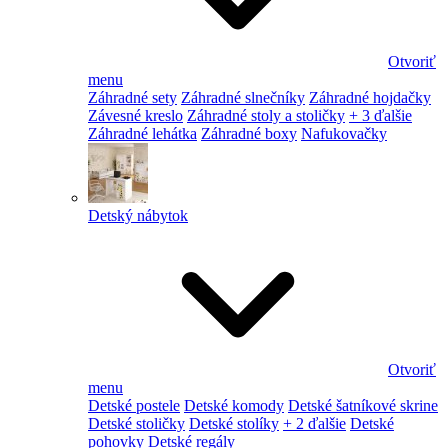
Otvoriť
menu
Záhradné sety
Záhradné slnečníky
Záhradné hojdačky
Závesné kreslo
Záhradné stoly a stoličky
+ 3 ďalšie
Záhradné lehátka
Záhradné boxy
Nafukovačky
Detský nábytok
Otvoriť
menu
Detské postele
Detské komody
Detské šatníkové skrine
Detské stoličky
Detské stolíky
+ 2 ďalšie
Detské
pohovky
Detské regály