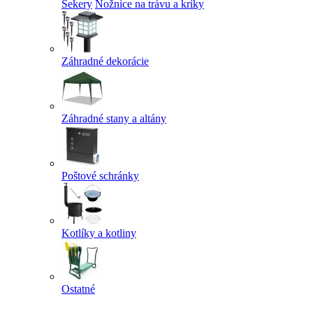
Sekery
Nožnice na trávu a kríky
Záhradné dekorácie
Záhradné stany a altány
Poštové schránky
Kotlíky a kotliny
Ostatné