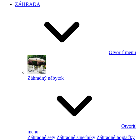
ZÁHRADA
Otvoriť menu
Záhradný nábytok
Otvoriť
menu
Záhradné sety
Záhradné slnečníky
Záhradné hojdačky