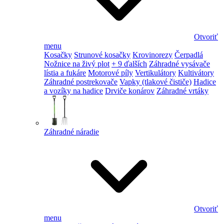
Otvoriť
menu
Kosačky
Strunové kosačky
Krovinorezy
Čerpadlá
Nožnice na živý plot
+ 9 ďalších
Záhradné vysávače
lístia a fukáre
Motorové píly
Vertikulátory
Kultivátory
Záhradné postrekovače
Vapky (tlakové čističe)
Hadice
a vozíky na hadice
Drviče konárov
Záhradné vrtáky
Záhradné náradie
Otvoriť
menu