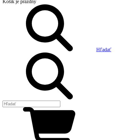
Košík
je prázdny
Hľadať