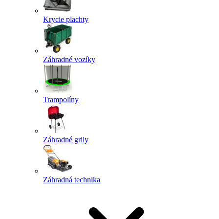
Krycie plachty
Záhradné vozíky
Trampolíny
Záhradné grily
Záhradná technika