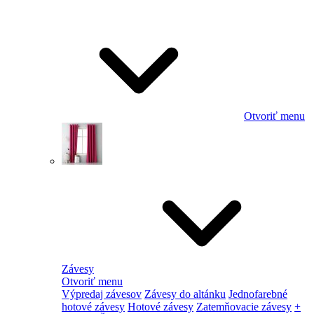
Otvoriť menu
Závesy
Otvoriť menu
Výpredaj závesov
Závesy do altánku
Jednofarebné
hotové závesy
Hotové závesy
Zatemňovacie závesy
+