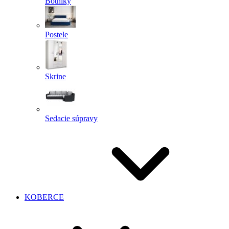
Botníky
Postele
Skrine
Sedacie súpravy
KOBERCE