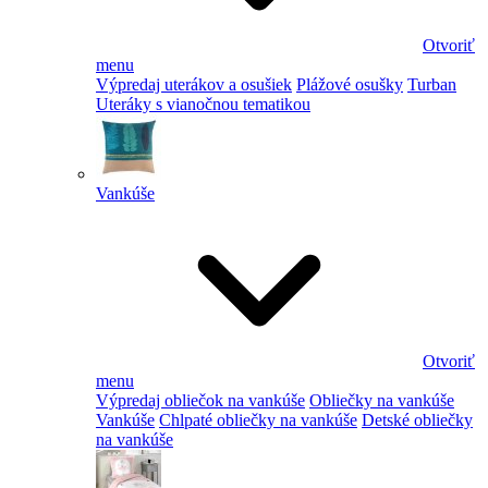
Otvoriť
menu
Výpredaj uterákov a osušiek
Plážové osušky
Turban
Uteráky s vianočnou tematikou
Vankúše
Otvoriť
menu
Výpredaj obliečok na vankúše
Obliečky na vankúše
Vankúše
Chlpaté obliečky na vankúše
Detské obliečky
na vankúše