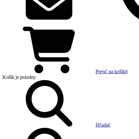
Prejsť na košík
0
Košík
je prázdny
Hľadať