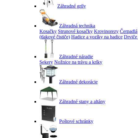
Záhradné grily
Záhradná technika
Kosačky
Strunové kosačky
Krovinorezy
Čerpadlá
(tlakové čističe)
Hadice a vozíky na hadice
Drviče
Záhradné náradie
Sekery
Nožnice na trávu a kríky
Záhradné dekorácie
Záhradné stany a altány
Poštové schránky