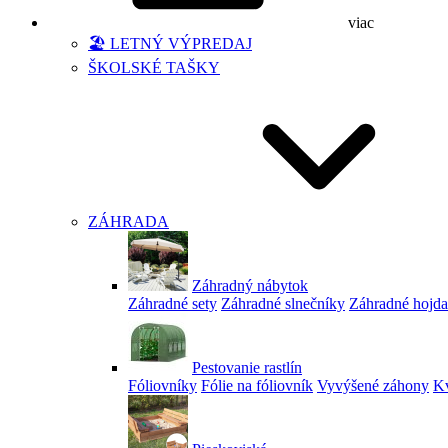
viac
🏖️ LETNÝ VÝPREDAJ
ŠKOLSKÉ TAŠKY
ZÁHRADA
Záhradný nábytok
Záhradné sety
Záhradné slnečníky
Záhradné hojd
Pestovanie rastlín
Fóliovníky
Fólie na fóliovník
Vyvýšené záhony
Kv