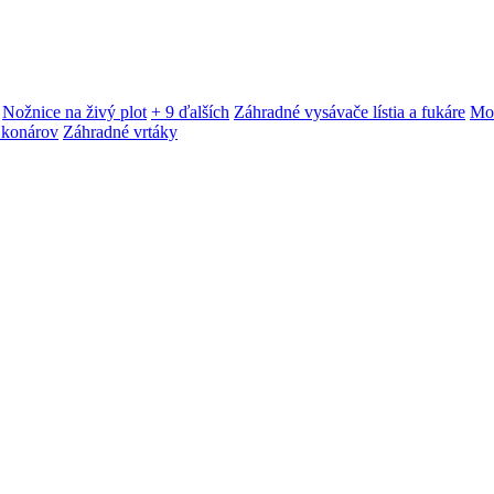
Nožnice na živý plot
+ 9 ďalších
Záhradné vysávače lístia a fukáre
Mot
 konárov
Záhradné vrtáky