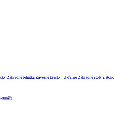
ačky
Záhradné lehátka
Závesné kreslo
+ 3 ďalšie
Záhradné stoly a stoli
etináče