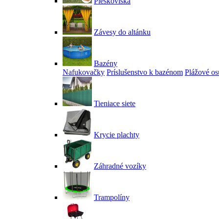
Pieskoviská
Závesy do altánku
Bazény
Nafukovačky
Príslušenstvo k bazénom
Plážové os
Tieniace siete
Krycie plachty
Záhradné vozíky
Trampolíny