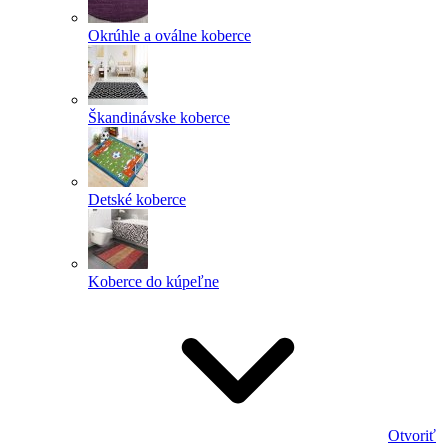
Okrúhle a oválne koberce
Škandinávske koberce
Detské koberce
Koberce do kúpeľne
Otvoriť