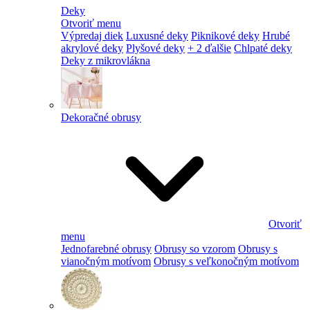
Deky
Otvoriť menu
Výpredaj diek
Luxusné deky
Piknikové deky
Hrubé
akrylové deky
Plyšové deky
+ 2 ďalšie
Chlpaté deky
Deky z mikrovlákna
Dekoračné obrusy
Otvoriť
menu
Jednofarebné obrusy
Obrusy so vzorom
Obrusy s
vianočným motívom
Obrusy s veľkonočným motívom