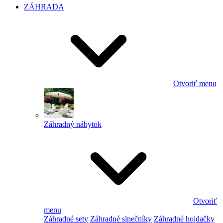
ZÁHRADA
Otvoriť menu
Záhradný nábytok
Otvoriť
menu
Záhradné sety
Záhradné slnečníky
Záhradné hojdačky