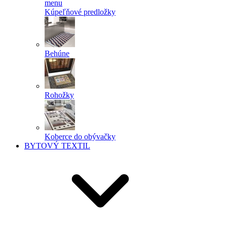
menu
Kúpeľňové predložky
Behúne
Rohožky
Koberce do obývačky
BYTOVÝ TEXTIL