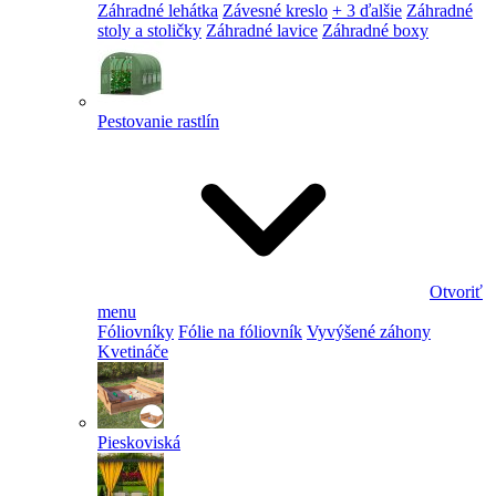
Záhradné lehátka
Závesné kreslo
+ 3 ďalšie
Záhradné
stoly a stoličky
Záhradné lavice
Záhradné boxy
Pestovanie rastlín
Otvoriť
menu
Fóliovníky
Fólie na fóliovník
Vyvýšené záhony
Kvetináče
Pieskoviská