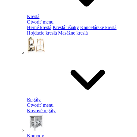
Kreslá
Otvoriť menu
Herné kreslá
Kreslá ušiaky
Kancelárske kreslá
Hojdacie kreslá
Masážne kreslá
Regály
Otvoriť menu
Kovové regály
Komody