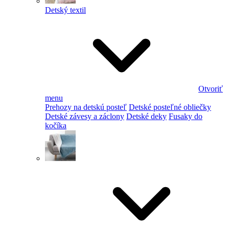
Detský textil
Otvoriť
menu
Prehozy na detskú posteľ
Detské posteľné obliečky
Detské závesy a záclony
Detské deky
Fusaky do
kočíka