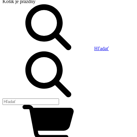
Košík
je prázdny
Hľadať