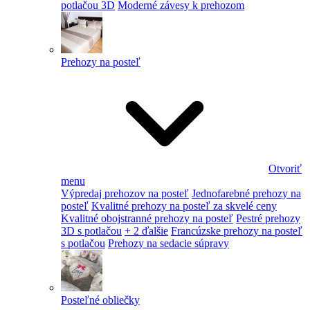
potlačou 3D
Moderné závesy k prehozom
Prehozy na posteľ
Otvoriť
menu
Výpredaj prehozov na posteľ
Jednofarebné prehozy na
posteľ
Kvalitné prehozy na posteľ za skvelé ceny
Kvalitné obojstranné prehozy na posteľ
Pestré prehozy
3D s potlačou
+ 2 ďalšie
Francúzske prehozy na posteľ
s potlačou
Prehozy na sedacie súpravy
Posteľné obliečky