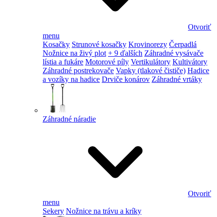
Otvoriť
menu
Kosačky
Strunové kosačky
Krovinorezy
Čerpadlá
Nožnice na živý plot
+ 9 ďalších
Záhradné vysávače
lístia a fukáre
Motorové píly
Vertikulátory
Kultivátory
Záhradné postrekovače
Vapky (tlakové čističe)
Hadice
a vozíky na hadice
Drviče konárov
Záhradné vrtáky
Záhradné náradie
Otvoriť
menu
Sekery
Nožnice na trávu a kríky