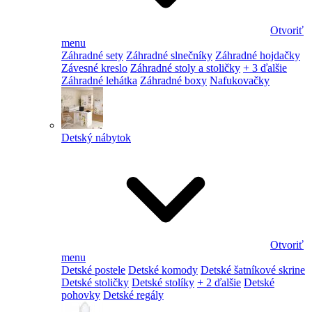
Otvoriť
menu
Záhradné sety
Záhradné slnečníky
Záhradné hojdačky
Závesné kreslo
Záhradné stoly a stoličky
+ 3 ďalšie
Záhradné lehátka
Záhradné boxy
Nafukovačky
Detský nábytok
Otvoriť
menu
Detské postele
Detské komody
Detské šatníkové skrine
Detské stoličky
Detské stolíky
+ 2 ďalšie
Detské
pohovky
Detské regály