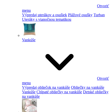
Otvoriť
menu
Výpredaj uterákov a osušiek
Plážové osušky
Turban
Uteráky s vianočnou tematikou
Vankúše
Otvoriť
menu
Výpredaj obliečok na vankúše
Obliečky na vankúše
Vankúše
Chlpaté obliečky na vankúše
Detské obliečky
na vankúše