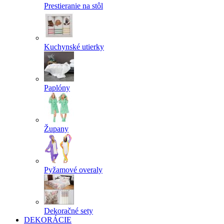
Prestieranie na stôl
Kuchynské utierky
Paplóny
Župany
Pyžamové overaly
Dekoračné sety
DEKORÁCIE