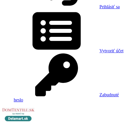
Prihlásiť sa
Vytvoriť účet
Zabudnuté
heslo