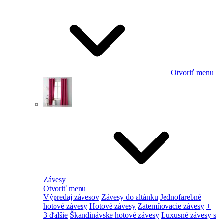
Otvoriť menu
Závesy
Otvoriť menu
Výpredaj závesov
Závesy do altánku
Jednofarebné
hotové závesy
Hotové závesy
Zatemňovacie závesy
+
3 ďalšie
Škandinávske hotové závesy
Luxusné závesy s