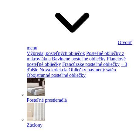
Otvoriť
menu
Výpredaj posteľných obliečok
Posteľné obliečky z
mikrovlákna
Bavlnené posteľné obliečky
Flanelové
posteľné obliečky
Francúzske posteľné obliečky
+ 3
ďalšie
Nová kolekcia
Obliečky bavlnený satén
Obojstranné posteľné obliečky
Posteľné prestieradlá
Záclony