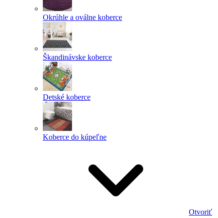
Okrúhle a oválne koberce
Škandinávske koberce
Detské koberce
Koberce do kúpeľne
Otvoriť