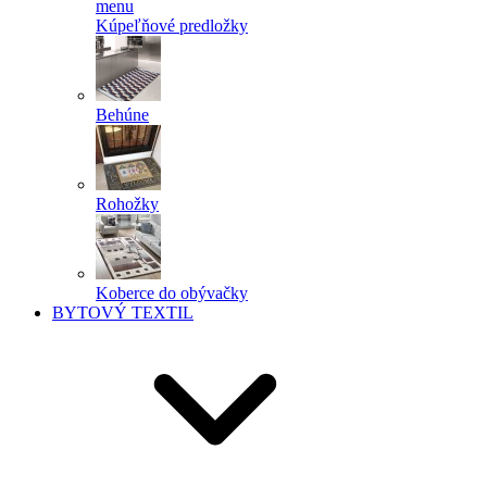
menu
Kúpeľňové predložky
Behúne
Rohožky
Koberce do obývačky
BYTOVÝ TEXTIL