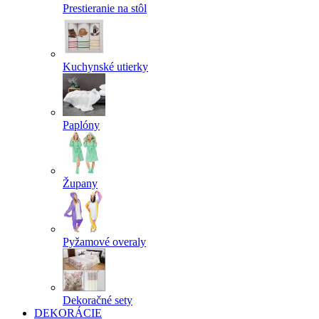
Prestieranie na stôl
Kuchynské utierky
Paplóny
Župany
Pyžamové overaly
Dekoračné sety
DEKORÁCIE