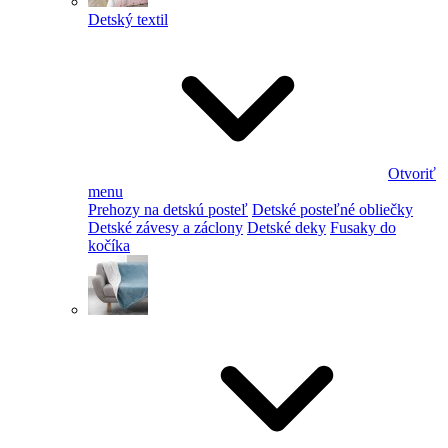
Detský textil
Otvoriť
menu
Prehozy na detskú posteľ
Detské posteľné obliečky
Detské závesy a záclony
Detské deky
Fusaky do
kočíka