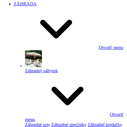
ZÁHRADA
Otvoriť menu
Záhradný nábytok
Otvoriť
menu
Záhradné sety
Záhradné slnečníky
Záhradné hojdačky