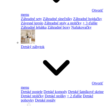
Otvoriť
menu
Záhradné sety
Záhradné slnečníky
Záhradné hojdačky
Závesné kreslo
Záhradné stoly a stoličky
+ 3 ďalšie
Záhradné lehátka
Záhradné boxy
Nafukovačky
Detský nábytok
Otvoriť
menu
Detské postele
Detské komody
Detské šatníkové skrine
Detské stoličky
Detské stolíky
+ 2 ďalšie
Detské
pohovky
Detské regály