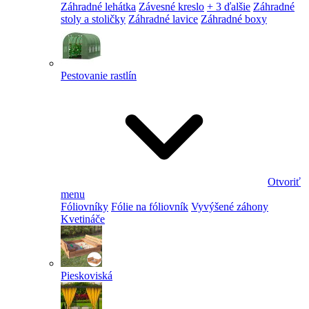
Záhradné lehátka
Závesné kreslo
+ 3 ďalšie
Záhradné
stoly a stoličky
Záhradné lavice
Záhradné boxy
Pestovanie rastlín
Otvoriť
menu
Fóliovníky
Fólie na fóliovník
Vyvýšené záhony
Kvetináče
Pieskoviská