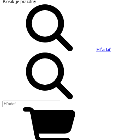
Košík
je prázdny
Hľadať