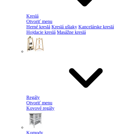
Kreslá
Otvoriť menu
Herné kreslá
Kreslá ušiaky
Kancelárske kreslá
Hojdacie kreslá
Masážne kreslá
Regály
Otvoriť menu
Kovové regály
Komody