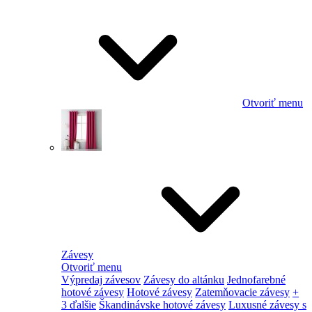
Otvoriť menu
Závesy
Otvoriť menu
Výpredaj závesov
Závesy do altánku
Jednofarebné
hotové závesy
Hotové závesy
Zatemňovacie závesy
+
3 ďalšie
Škandinávske hotové závesy
Luxusné závesy s