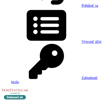
Prihlásiť sa
Vytvoriť účet
Zabudnuté
heslo