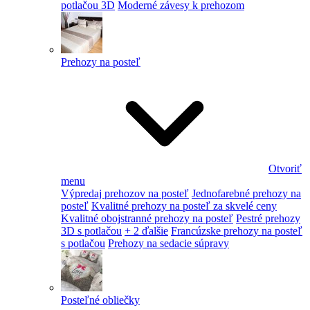
potlačou 3D
Moderné závesy k prehozom
Prehozy na posteľ
Otvoriť
menu
Výpredaj prehozov na posteľ
Jednofarebné prehozy na
posteľ
Kvalitné prehozy na posteľ za skvelé ceny
Kvalitné obojstranné prehozy na posteľ
Pestré prehozy
3D s potlačou
+ 2 ďalšie
Francúzske prehozy na posteľ
s potlačou
Prehozy na sedacie súpravy
Posteľné obliečky