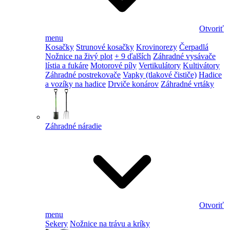
Otvoriť
menu
Kosačky
Strunové kosačky
Krovinorezy
Čerpadlá
Nožnice na živý plot
+ 9 ďalších
Záhradné vysávače
lístia a fukáre
Motorové píly
Vertikulátory
Kultivátory
Záhradné postrekovače
Vapky (tlakové čističe)
Hadice
a vozíky na hadice
Drviče konárov
Záhradné vrtáky
Záhradné náradie
Otvoriť
menu
Sekery
Nožnice na trávu a kríky