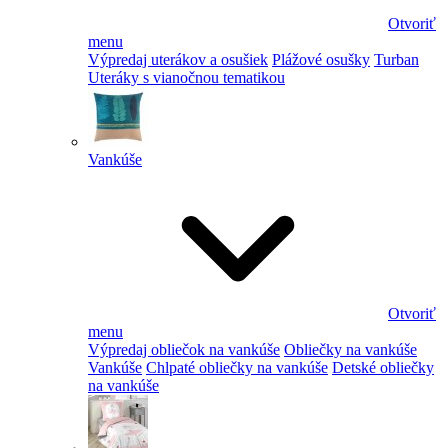
Otvoriť
menu
Výpredaj uterákov a osušiek
Plážové osušky
Turban
Uteráky s vianočnou tematikou
Vankúše
Otvoriť
menu
Výpredaj obliečok na vankúše
Obliečky na vankúše
Vankúše
Chlpaté obliečky na vankúše
Detské obliečky
na vankúše