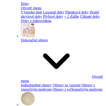
Deky
Otvoriť menu
Výpredaj diek
Luxusné deky
Piknikové deky
Hrubé
akrylové deky
Plyšové deky
+ 2 ďalšie
Chlpaté deky
Deky z mikrovlákna
Dekoračné obrusy
Otvoriť
menu
Jednofarebné obrusy
Obrusy so vzorom
Obrusy s
vianočným motívom
Obrusy s veľkonočným motívom