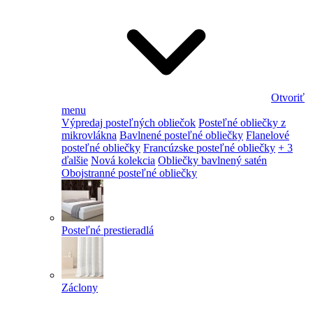
Otvoriť
menu
Výpredaj posteľných obliečok
Posteľné obliečky z
mikrovlákna
Bavlnené posteľné obliečky
Flanelové
posteľné obliečky
Francúzske posteľné obliečky
+ 3
ďalšie
Nová kolekcia
Obliečky bavlnený satén
Obojstranné posteľné obliečky
Posteľné prestieradlá
Záclony