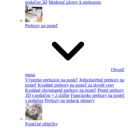
potlačou 3D
Moderné závesy k prehozom
Prehozy na posteľ
Otvoriť
menu
Výpredaj prehozov na posteľ
Jednofarebné prehozy na
posteľ
Kvalitné prehozy na posteľ za skvelé ceny
Kvalitné obojstranné prehozy na posteľ
Pestré prehozy
3D s potlačou
+ 2 ďalšie
Francúzske prehozy na posteľ
s potlačou
Prehozy na sedacie súpravy
Posteľné obliečky