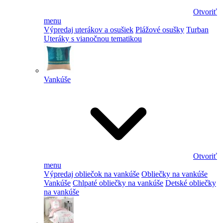
Otvoriť
menu
Výpredaj uterákov a osušiek
Plážové osušky
Turban
Uteráky s vianočnou tematikou
Vankúše
Otvoriť
menu
Výpredaj obliečok na vankúše
Obliečky na vankúše
Vankúše
Chlpaté obliečky na vankúše
Detské obliečky
na vankúše