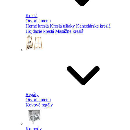
Kreslá
Otvoriť menu
Herné kreslá
Kreslá ušiaky
Kancelárske kreslá
Hojdacie kreslá
Masážne kreslá
Regály
Otvoriť menu
Kovové regály
Komody