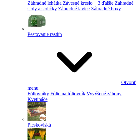
Záhradné lehátka
Závesné kreslo
+ 3 ďalšie
Záhradné
stoly a stoličky
Záhradné lavice
Záhradné boxy
Pestovanie rastlín
Otvoriť
menu
Fóliovníky
Fólie na fóliovník
Vyvýšené záhony
Kvetináče
Pieskoviská