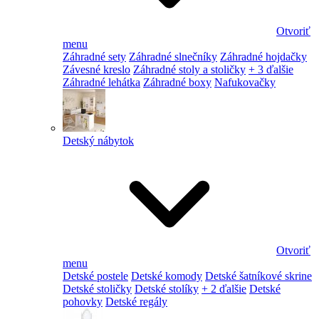
Otvoriť
menu
Záhradné sety
Záhradné slnečníky
Záhradné hojdačky
Závesné kreslo
Záhradné stoly a stoličky
+ 3 ďalšie
Záhradné lehátka
Záhradné boxy
Nafukovačky
Detský nábytok
Otvoriť
menu
Detské postele
Detské komody
Detské šatníkové skrine
Detské stoličky
Detské stolíky
+ 2 ďalšie
Detské
pohovky
Detské regály