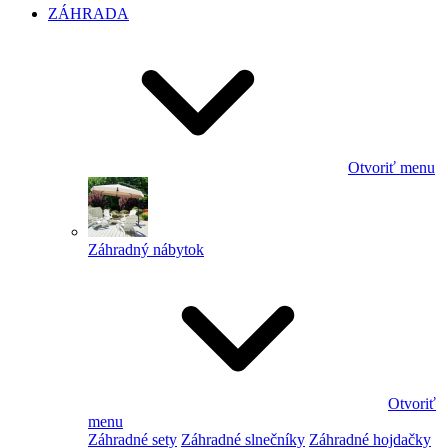
ZÁHRADA
Otvoriť menu
Záhradný nábytok
Otvoriť
menu
Záhradné sety
Záhradné slnečníky
Záhradné hojdačky