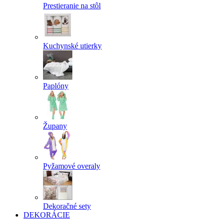
Prestieranie na stôl
Kuchynské utierky
Paplóny
Župany
Pyžamové overaly
Dekoračné sety
DEKORÁCIE