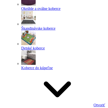
Okrúhle a oválne koberce
Škandinávske koberce
Detské koberce
Koberce do kúpeľne
Otvoriť