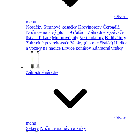
Otvoriť
menu
Kosačky
Strunové kosačky
Krovinorezy
Čerpadlá
Nožnice na živý plot
+ 9 ďalších
Záhradné vysávače
lístia a fukáre
Motorové píly
Vertikulátory
Kultivátory
Záhradné postrekovače
Vapky (tlakové čističe)
Hadice
a vozíky na hadice
Drviče konárov
Záhradné vrtáky
Záhradné náradie
Otvoriť
menu
Sekery
Nožnice na trávu a kríky