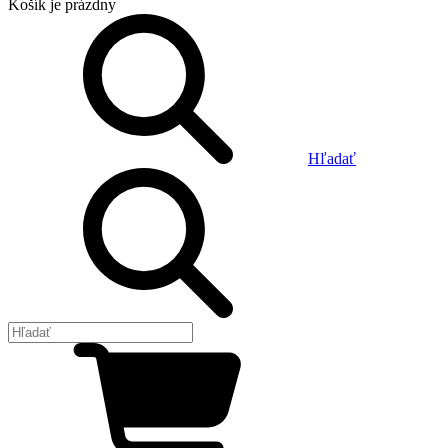
Košík
je prázdny
Hľadať