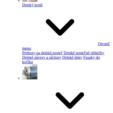
Detský textil
Otvoriť
menu
Prehozy na detskú posteľ
Detské posteľné obliečky
Detské závesy a záclony
Detské deky
Fusaky do
kočíka