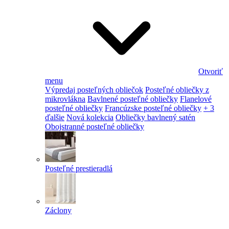
Otvoriť
menu
Výpredaj posteľných obliečok
Posteľné obliečky z
mikrovlákna
Bavlnené posteľné obliečky
Flanelové
posteľné obliečky
Francúzske posteľné obliečky
+ 3
ďalšie
Nová kolekcia
Obliečky bavlnený satén
Obojstranné posteľné obliečky
Posteľné prestieradlá
Záclony