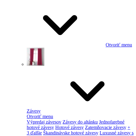
Otvoriť menu
Závesy
Otvoriť menu
Výpredaj závesov
Závesy do altánku
Jednofarebné
hotové závesy
Hotové závesy
Zatemňovacie závesy
+
3 ďalšie
Škandinávske hotové závesy
Luxusné závesy s