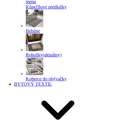
menu
Kúpeľňové predložky
Behúne
Rohožky
(aktuálny)
Koberce do obývačky
BYTOVÝ TEXTIL