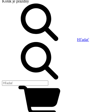
Košík
je prázdny
Hľadať