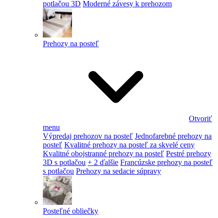
potlačou 3D
Moderné závesy k prehozom
Prehozy na posteľ
Otvoriť
menu
Výpredaj prehozov na posteľ
Jednofarebné prehozy na
posteľ
Kvalitné prehozy na posteľ za skvelé ceny
Kvalitné obojstranné prehozy na posteľ
Pestré prehozy
3D s potlačou
+ 2 ďalšie
Francúzske prehozy na posteľ
s potlačou
Prehozy na sedacie súpravy
Posteľné obliečky