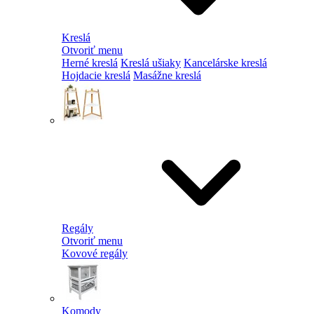
Kreslá
Otvoriť menu
Herné kreslá
Kreslá ušiaky
Kancelárske kreslá
Hojdacie kreslá
Masážne kreslá
Regály
Otvoriť menu
Kovové regály
Komody