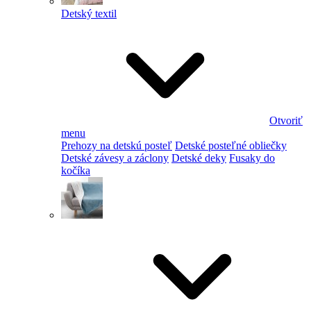
Detský textil
Otvoriť
menu
Prehozy na detskú posteľ
Detské posteľné obliečky
Detské závesy a záclony
Detské deky
Fusaky do
kočíka