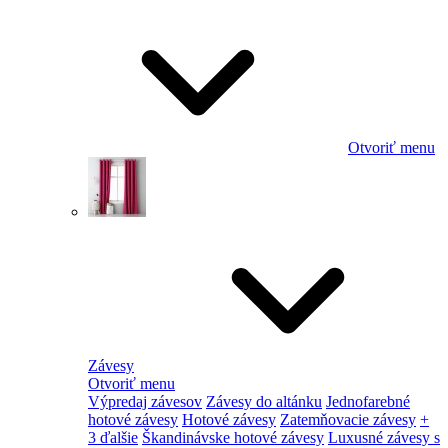
Otvoriť menu
Závesy
Otvoriť menu
Výpredaj závesov
Závesy do altánku
Jednofarebné
hotové závesy
Hotové závesy
Zatemňovacie závesy
+
3 ďalšie
Škandinávske hotové závesy
Luxusné závesy s