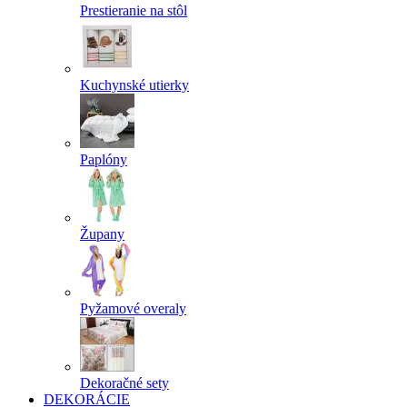
Prestieranie na stôl
Kuchynské utierky
Paplóny
Župany
Pyžamové overaly
Dekoračné sety
DEKORÁCIE