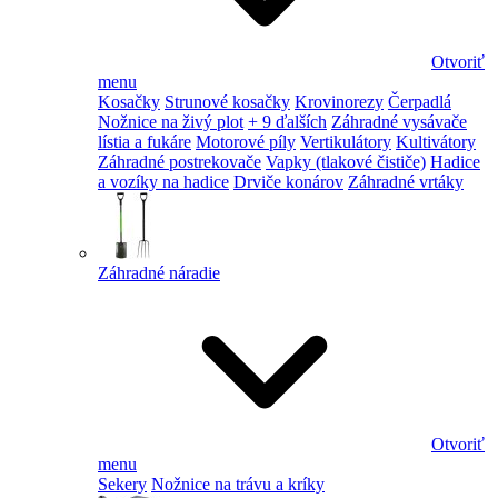
Otvoriť
menu
Kosačky
Strunové kosačky
Krovinorezy
Čerpadlá
Nožnice na živý plot
+ 9 ďalších
Záhradné vysávače
lístia a fukáre
Motorové píly
Vertikulátory
Kultivátory
Záhradné postrekovače
Vapky (tlakové čističe)
Hadice
a vozíky na hadice
Drviče konárov
Záhradné vrtáky
Záhradné náradie
Otvoriť
menu
Sekery
Nožnice na trávu a kríky