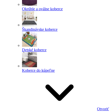
Okrúhle a oválne koberce
Škandinávske koberce
Detské koberce
Koberce do kúpeľne
Otvoriť