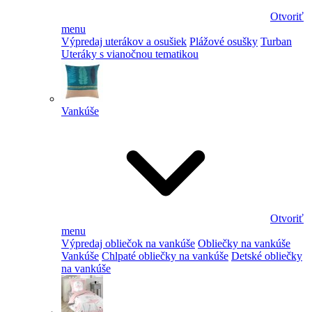
Otvoriť
menu
Výpredaj uterákov a osušiek
Plážové osušky
Turban
Uteráky s vianočnou tematikou
Vankúše
Otvoriť
menu
Výpredaj obliečok na vankúše
Obliečky na vankúše
Vankúše
Chlpaté obliečky na vankúše
Detské obliečky
na vankúše