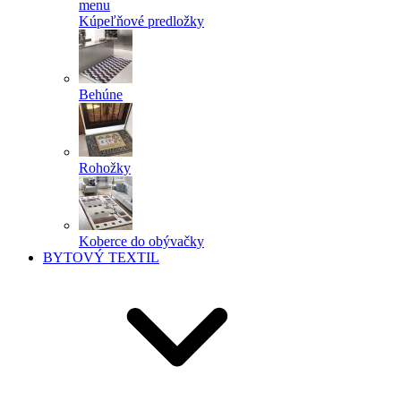
menu
Kúpeľňové predložky
Behúne
Rohožky
Koberce do obývačky
BYTOVÝ TEXTIL