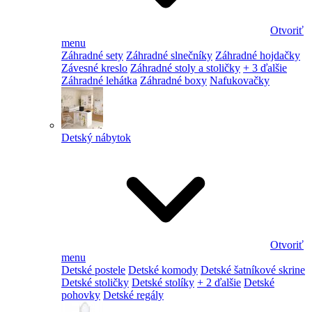
Otvoriť
menu
Záhradné sety
Záhradné slnečníky
Záhradné hojdačky
Závesné kreslo
Záhradné stoly a stoličky
+ 3 ďalšie
Záhradné lehátka
Záhradné boxy
Nafukovačky
Detský nábytok
Otvoriť
menu
Detské postele
Detské komody
Detské šatníkové skrine
Detské stoličky
Detské stolíky
+ 2 ďalšie
Detské
pohovky
Detské regály