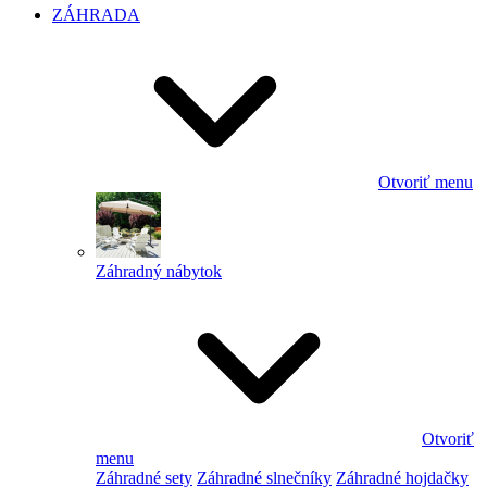
ZÁHRADA
Otvoriť menu
Záhradný nábytok
Otvoriť
menu
Záhradné sety
Záhradné slnečníky
Záhradné hojdačky