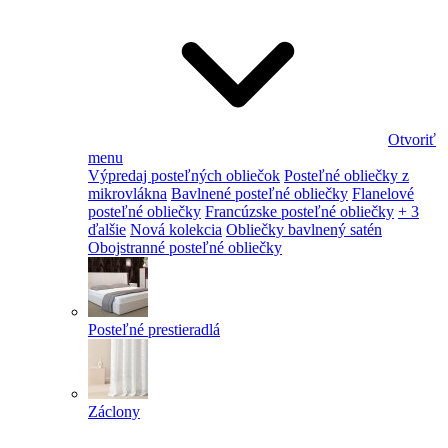
Otvoriť
menu
Výpredaj posteľných obliečok
Posteľné obliečky z
mikrovlákna
Bavlnené posteľné obliečky
Flanelové
posteľné obliečky
Francúzske posteľné obliečky
+ 3
ďalšie
Nová kolekcia
Obliečky bavlnený satén
Obojstranné posteľné obliečky
Posteľné prestieradlá
Záclony