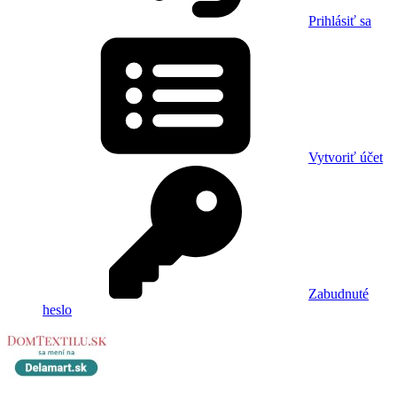
Prihlásiť sa
Vytvoriť účet
Zabudnuté
heslo