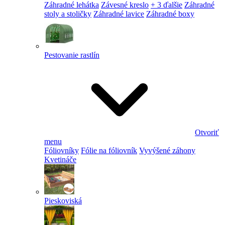
Záhradné lehátka
Závesné kreslo
+ 3 ďalšie
Záhradné
stoly a stoličky
Záhradné lavice
Záhradné boxy
Pestovanie rastlín
Otvoriť
menu
Fóliovníky
Fólie na fóliovník
Vyvýšené záhony
Kvetináče
Pieskoviská