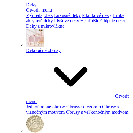
Deky
Otvoriť menu
Výpredaj diek
Luxusné deky
Piknikové deky
Hrubé
akrylové deky
Plyšové deky
+ 2 ďalšie
Chlpaté deky
Deky z mikrovlákna
Dekoračné obrusy
Otvoriť
menu
Jednofarebné obrusy
Obrusy so vzorom
Obrusy s
vianočným motívom
Obrusy s veľkonočným motívom