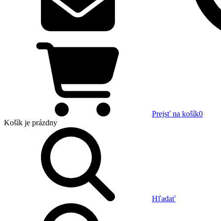
Prejsť na košík
0
Košík
je prázdny
Hľadať