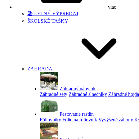
viac
🏖️ LETNÝ VÝPREDAJ
ŠKOLSKÉ TAŠKY
ZÁHRADA
Záhradný nábytok
Záhradné sety
Záhradné slnečníky
Záhradné hojd
Pestovanie rastlín
Fóliovníky
Fólie na fóliovník
Vyvýšené záhony
Kv