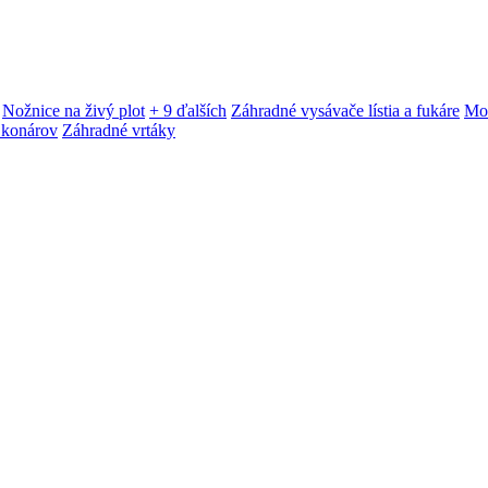
Nožnice na živý plot
+ 9 ďalších
Záhradné vysávače lístia a fukáre
Mot
 konárov
Záhradné vrtáky