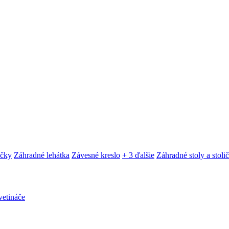
ačky
Záhradné lehátka
Závesné kreslo
+ 3 ďalšie
Záhradné stoly a stoli
etináče