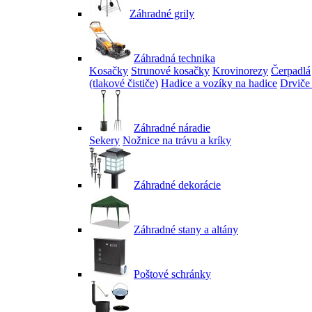
Záhradné grily
Záhradná technika
Kosačky
Strunové kosačky
Krovinorezy
Čerpadlá
(tlakové čističe)
Hadice a vozíky na hadice
Drviče
Záhradné náradie
Sekery
Nožnice na trávu a kríky
Záhradné dekorácie
Záhradné stany a altány
Poštové schránky