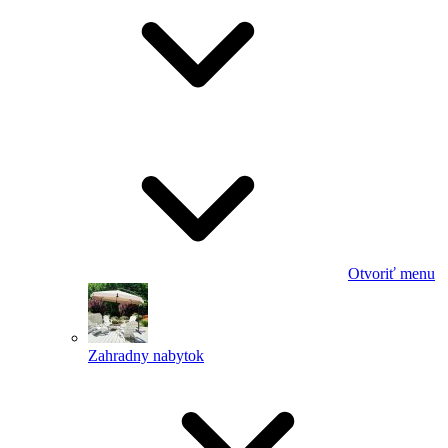
Otvoriť menu
Zahradny nabytok