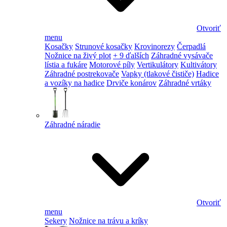
Otvoriť
menu
Kosačky
Strunové kosačky
Krovinorezy
Čerpadlá
Nožnice na živý plot
+ 9 ďalších
Záhradné vysávače
lístia a fukáre
Motorové píly
Vertikulátory
Kultivátory
Záhradné postrekovače
Vapky (tlakové čističe)
Hadice
a vozíky na hadice
Drviče konárov
Záhradné vrtáky
Záhradné náradie
Otvoriť
menu
Sekery
Nožnice na trávu a kríky