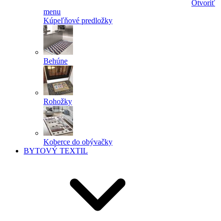
Otvoriť
menu
Kúpeľňové predložky
Behúne
Rohožky
Koberce do obývačky
BYTOVÝ TEXTIL