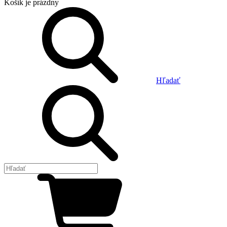
Košík
je prázdny
Hľadať