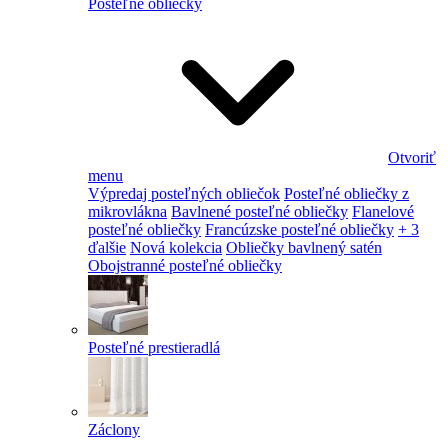
Posteľné obliečky
Otvoriť
menu
Výpredaj posteľných obliečok
Posteľné obliečky z
mikrovlákna
Bavlnené posteľné obliečky
Flanelové
posteľné obliečky
Francúzske posteľné obliečky
+ 3
ďalšie
Nová kolekcia
Obliečky bavlnený satén
Obojstranné posteľné obliečky
Posteľné prestieradlá
Záclony