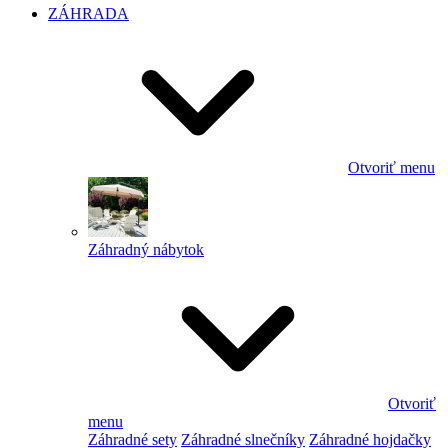
ZÁHRADA
Otvoriť menu
Záhradný nábytok
Otvoriť
menu
Záhradné sety
Záhradné slnečníky
Záhradné hojdačky