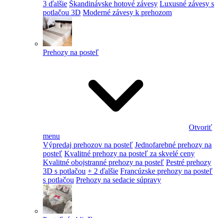
3 ďalšie
Škandinávske hotové závesy
Luxusné závesy s
potlačou 3D
Moderné závesy k prehozom
Prehozy na posteľ
Otvoriť
menu
Výpredaj prehozov na posteľ
Jednofarebné prehozy na
posteľ
Kvalitné prehozy na posteľ za skvelé ceny
Kvalitné obojstranné prehozy na posteľ
Pestré prehozy
3D s potlačou
+ 2 ďalšie
Francúzske prehozy na posteľ
s potlačou
Prehozy na sedacie súpravy