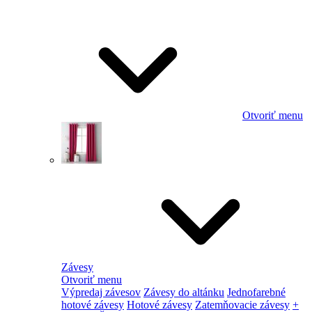
Otvoriť menu
Závesy
Otvoriť menu
Výpredaj závesov
Závesy do altánku
Jednofarebné
hotové závesy
Hotové závesy
Zatemňovacie závesy
+