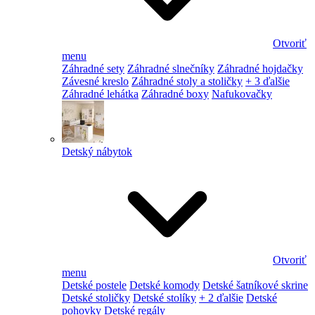
Otvoriť
menu
Záhradné sety
Záhradné slnečníky
Záhradné hojdačky
Závesné kreslo
Záhradné stoly a stoličky
+ 3 ďalšie
Záhradné lehátka
Záhradné boxy
Nafukovačky
Detský nábytok
Otvoriť
menu
Detské postele
Detské komody
Detské šatníkové skrine
Detské stoličky
Detské stolíky
+ 2 ďalšie
Detské
pohovky
Detské regály