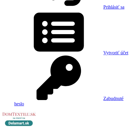
Prihlásiť sa
Vytvoriť účet
Zabudnuté
heslo