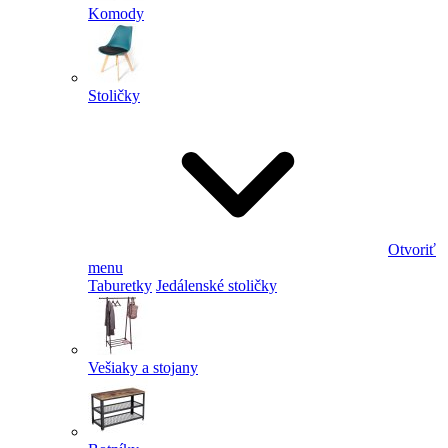
Komody
Stoličky
Otvoriť
menu
Taburetky
Jedálenské stoličky
Vešiaky a stojany