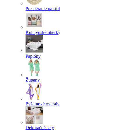
Prestieranie na stôl
Kuchynské utierky
Paplóny
Župany
Pyžamové overaly
Dekoračné sety