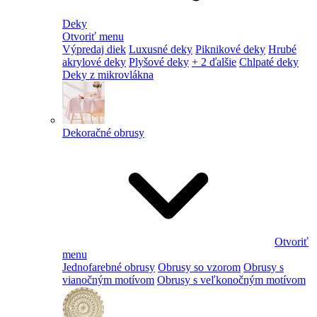
Deky
Otvoriť menu
Výpredaj diek
Luxusné deky
Piknikové deky
Hrubé
akrylové deky
Plyšové deky
+ 2 ďalšie
Chlpaté deky
Deky z mikrovlákna
Dekoračné obrusy
Otvoriť
menu
Jednofarebné obrusy
Obrusy so vzorom
Obrusy s
vianočným motívom
Obrusy s veľkonočným motívom