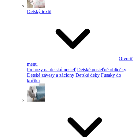
Detský textil
Otvoriť
menu
Prehozy na detskú posteľ
Detské posteľné obliečky
Detské závesy a záclony
Detské deky
Fusaky do
kočíka