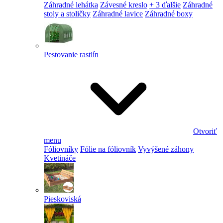
Záhradné lehátka
Závesné kreslo
+ 3 ďalšie
Záhradné
stoly a stoličky
Záhradné lavice
Záhradné boxy
Pestovanie rastlín
Otvoriť
menu
Fóliovníky
Fólie na fóliovník
Vyvýšené záhony
Kvetináče
Pieskoviská