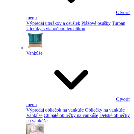
Otvoriť
menu
Výpredaj uterákov a osušiek
Plážové osušky
Turban
Uteráky s vianočnou tematikou
Vankúše
Otvoriť
menu
Výpredaj obliečok na vankúše
Obliečky na vankúše
Vankúše
Chlpaté obliečky na vankúše
Detské obliečky
na vankúše