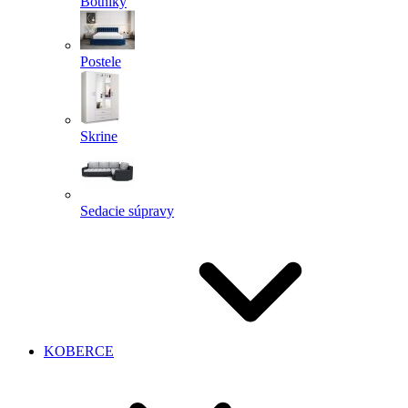
Botníky
Postele
Skrine
Sedacie súpravy
KOBERCE