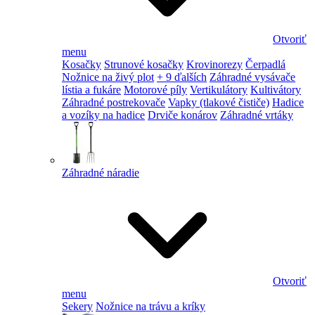
Otvoriť
menu
Kosačky
Strunové kosačky
Krovinorezy
Čerpadlá
Nožnice na živý plot
+ 9 ďalších
Záhradné vysávače
lístia a fukáre
Motorové píly
Vertikulátory
Kultivátory
Záhradné postrekovače
Vapky (tlakové čističe)
Hadice
a vozíky na hadice
Drviče konárov
Záhradné vrtáky
Záhradné náradie
Otvoriť
menu
Sekery
Nožnice na trávu a kríky