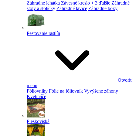
Záhradné lehátka
Závesné kreslo
+ 3 ďalšie
Záhradné
stoly a stoličky
Záhradné lavice
Záhradné boxy
Pestovanie rastlín
Otvoriť
menu
Fóliovníky
Fólie na fóliovník
Vyvýšené záhony
Kvetináče
Pieskoviská