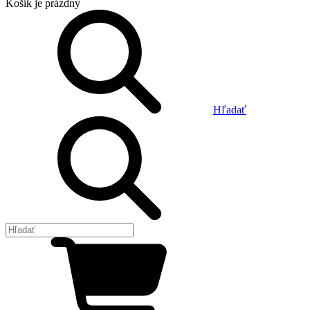
Košík
je prázdny
Hľadať