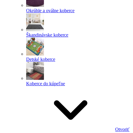
Okrúhle a oválne koberce
Škandinávske koberce
Detské koberce
Koberce do kúpeľne
Otvoriť