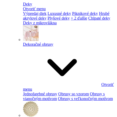
Deky
Otvoriť menu
Výpredaj diek
Luxusné deky
Piknikové deky
Hrubé
akrylové deky
Plyšové deky
+ 2 ďalšie
Chlpaté deky
Deky z mikrovlákna
Dekoračné obrusy
Otvoriť
menu
Jednofarebné obrusy
Obrusy so vzorom
Obrusy s
vianočným motívom
Obrusy s veľkonočným motívom