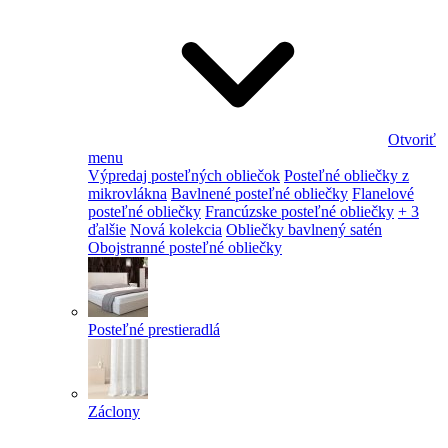
Otvoriť
menu
Výpredaj posteľných obliečok
Posteľné obliečky z
mikrovlákna
Bavlnené posteľné obliečky
Flanelové
posteľné obliečky
Francúzske posteľné obliečky
+ 3
ďalšie
Nová kolekcia
Obliečky bavlnený satén
Obojstranné posteľné obliečky
Posteľné prestieradlá
Záclony