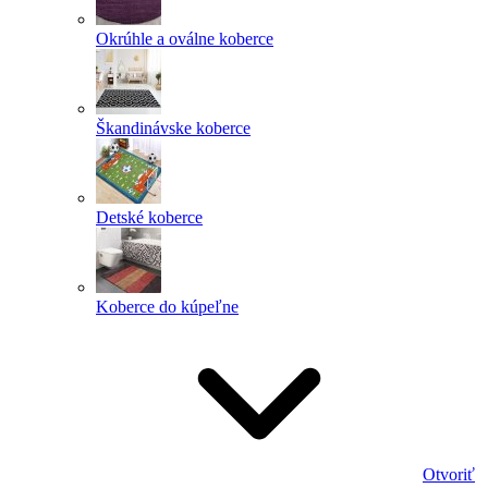
Okrúhle a oválne koberce
Škandinávske koberce
Detské koberce
Koberce do kúpeľne
Otvoriť