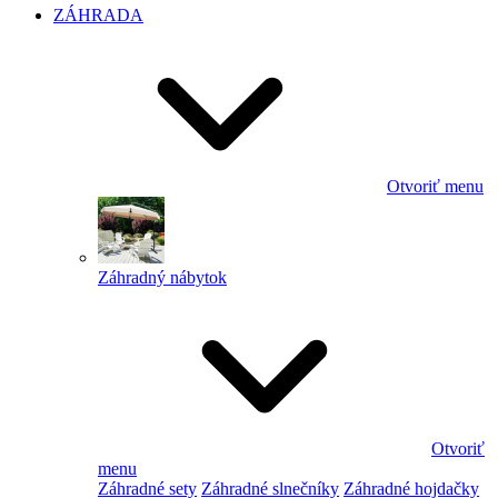
ZÁHRADA
Otvoriť menu
Záhradný nábytok
Otvoriť
menu
Záhradné sety
Záhradné slnečníky
Záhradné hojdačky