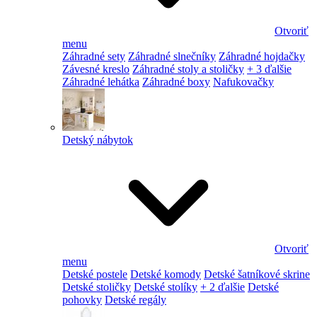
Otvoriť
menu
Záhradné sety
Záhradné slnečníky
Záhradné hojdačky
Závesné kreslo
Záhradné stoly a stoličky
+ 3 ďalšie
Záhradné lehátka
Záhradné boxy
Nafukovačky
Detský nábytok
Otvoriť
menu
Detské postele
Detské komody
Detské šatníkové skrine
Detské stoličky
Detské stolíky
+ 2 ďalšie
Detské
pohovky
Detské regály