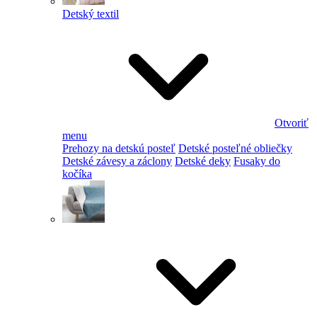
Detský textil
Otvoriť
menu
Prehozy na detskú posteľ
Detské posteľné obliečky
Detské závesy a záclony
Detské deky
Fusaky do
kočíka