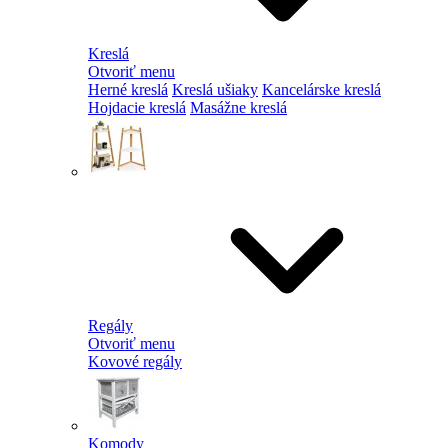
Kreslá
Otvoriť menu
Herné kreslá
Kreslá ušiaky
Kancelárske kreslá
Hojdacie kreslá
Masážne kreslá
Regály
Otvoriť menu
Kovové regály
Komody