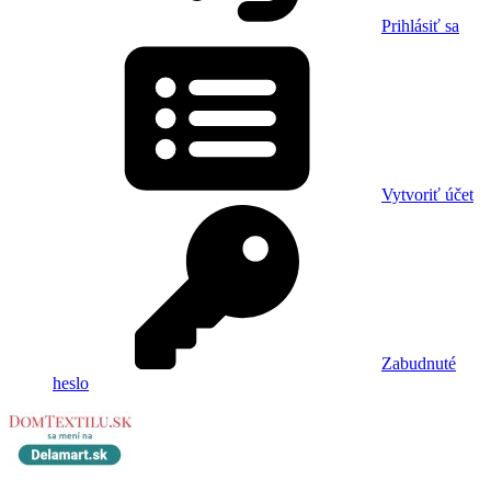
Prihlásiť sa
Vytvoriť účet
Zabudnuté
heslo