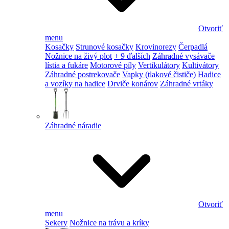
Otvoriť
menu
Kosačky
Strunové kosačky
Krovinorezy
Čerpadlá
Nožnice na živý plot
+ 9 ďalších
Záhradné vysávače
lístia a fukáre
Motorové píly
Vertikulátory
Kultivátory
Záhradné postrekovače
Vapky (tlakové čističe)
Hadice
a vozíky na hadice
Drviče konárov
Záhradné vrtáky
Záhradné náradie
Otvoriť
menu
Sekery
Nožnice na trávu a kríky