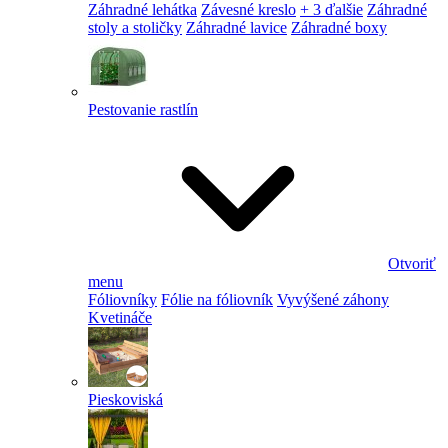
Záhradné lehátka
Závesné kreslo
+ 3 ďalšie
Záhradné
stoly a stoličky
Záhradné lavice
Záhradné boxy
Pestovanie rastlín
Otvoriť
menu
Fóliovníky
Fólie na fóliovník
Vyvýšené záhony
Kvetináče
Pieskoviská