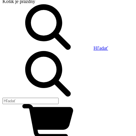
Košík
je prázdny
Hľadať