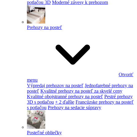
potlačou 3D
Moderné závesy k prehozom
Prehozy na posteľ
Otvoriť
menu
Výpredaj prehozov na posteľ
Jednofarebné prehozy na
posteľ
Kvalitné prehozy na posteľ za skvelé ceny
Kvalitné obojstranné prehozy na posteľ
Pestré prehozy
3D s potlačou
+ 2 ďalšie
Francúzske prehozy na posteľ
s potlačou
Prehozy na sedacie súpravy
Posteľné obliečky