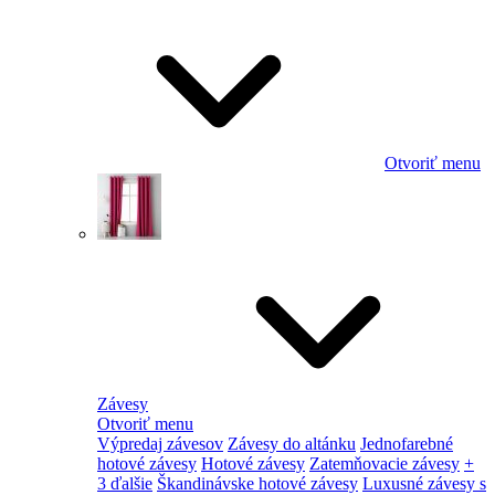
Otvoriť menu
Závesy
Otvoriť menu
Výpredaj závesov
Závesy do altánku
Jednofarebné
hotové závesy
Hotové závesy
Zatemňovacie závesy
+
3 ďalšie
Škandinávske hotové závesy
Luxusné závesy s