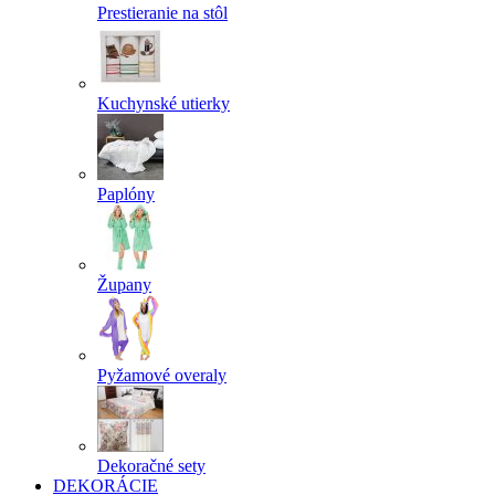
Prestieranie na stôl
Kuchynské utierky
Paplóny
Župany
Pyžamové overaly
Dekoračné sety
DEKORÁCIE