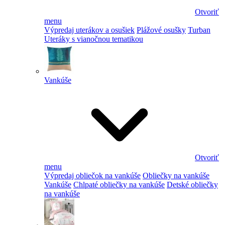
Otvoriť
menu
Výpredaj uterákov a osušiek
Plážové osušky
Turban
Uteráky s vianočnou tematikou
Vankúše
Otvoriť
menu
Výpredaj obliečok na vankúše
Obliečky na vankúše
Vankúše
Chlpaté obliečky na vankúše
Detské obliečky
na vankúše