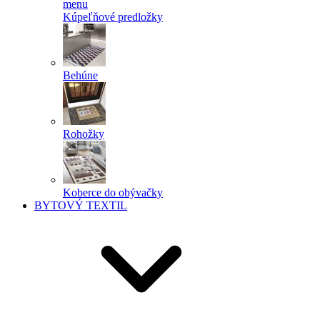
menu
Kúpeľňové predložky
Behúne
Rohožky
Koberce do obývačky
BYTOVÝ TEXTIL