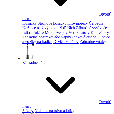
Otvoriť
menu
Kosačky
Strunové kosačky
Krovinorezy
Čerpadlá
Nožnice na živý plot
+ 9 ďalších
Záhradné vysávače
lístia a fukáre
Motorové píly
Vertikulátory
Kultivátory
Záhradné postrekovače
Vapky (tlakové čističe)
Hadice
a vozíky na hadice
Drviče konárov
Záhradné vrtáky
Záhradné náradie
Otvoriť
menu
Sekery
Nožnice na trávu a kríky