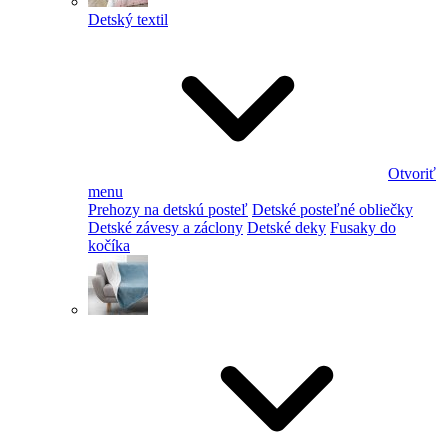
Detský textil
Otvoriť
menu
Prehozy na detskú posteľ
Detské posteľné obliečky
Detské závesy a záclony
Detské deky
Fusaky do
kočíka