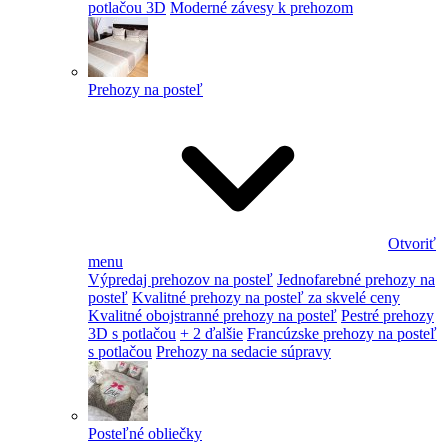
potlačou 3D
Moderné závesy k prehozom
Prehozy na posteľ
Otvoriť
menu
Výpredaj prehozov na posteľ
Jednofarebné prehozy na
posteľ
Kvalitné prehozy na posteľ za skvelé ceny
Kvalitné obojstranné prehozy na posteľ
Pestré prehozy
3D s potlačou
+ 2 ďalšie
Francúzske prehozy na posteľ
s potlačou
Prehozy na sedacie súpravy
Posteľné obliečky