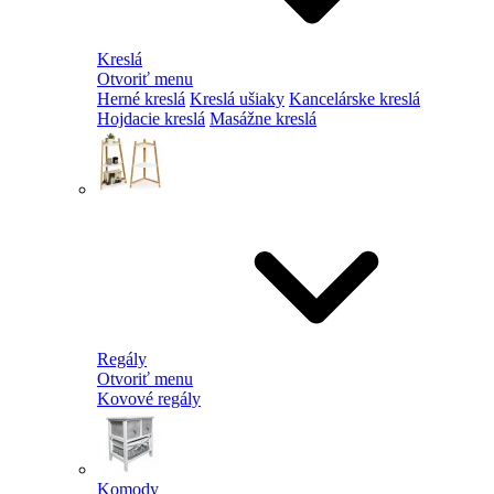
Kreslá
Otvoriť menu
Herné kreslá
Kreslá ušiaky
Kancelárske kreslá
Hojdacie kreslá
Masážne kreslá
Regály
Otvoriť menu
Kovové regály
Komody