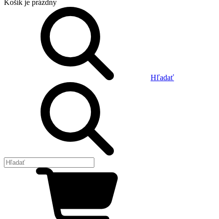
Košík
je prázdny
Hľadať