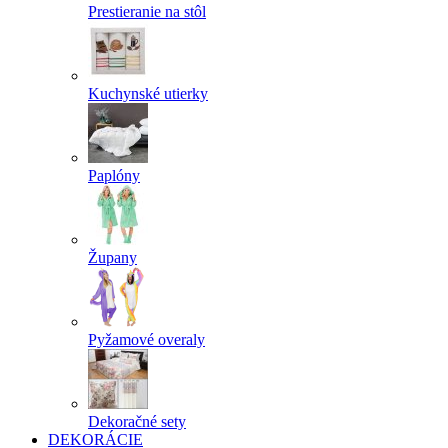
Prestieranie na stôl
Kuchynské utierky
Paplóny
Župany
Pyžamové overaly
Dekoračné sety
DEKORÁCIE