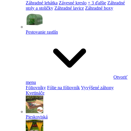
Záhradné lehátka
Závesné kreslo
+ 3 ďalšie
Záhradné
stoly a stoličky
Záhradné lavice
Záhradné boxy
Pestovanie rastlín
Otvoriť
menu
Fóliovníky
Fólie na fóliovník
Vyvýšené záhony
Kvetináče
Pieskoviská