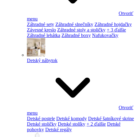
Otvoriť
menu
Záhradné sety
Záhradné slnečníky
Záhradné hojdačky
Závesné kreslo
Záhradné stoly a stoličky
+ 3 ďalšie
Záhradné lehátka
Záhradné boxy
Nafukovačky
Detský nábytok
Otvoriť
menu
Detské postele
Detské komody
Detské šatníkové skrine
Detské stoličky
Detské stolíky
+ 2 ďalšie
Detské
pohovky
Detské regály