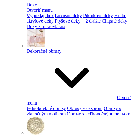
Deky
Otvoriť menu
Výpredaj diek
Luxusné deky
Piknikové deky
Hrubé
akrylové deky
Plyšové deky
+ 2 ďalšie
Chlpaté deky
Deky z mikrovlákna
Dekoračné obrusy
Otvoriť
menu
Jednofarebné obrusy
Obrusy so vzorom
Obrusy s
vianočným motívom
Obrusy s veľkonočným motívom