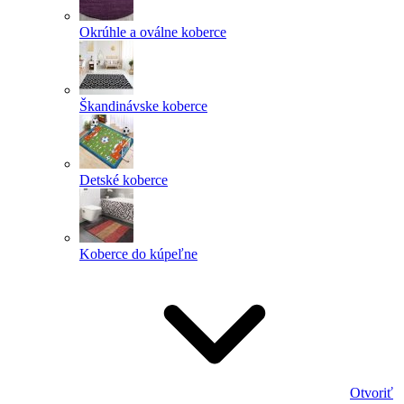
Okrúhle a oválne koberce
Škandinávske koberce
Detské koberce
Koberce do kúpeľne
Otvoriť