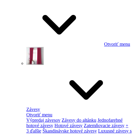
Otvoriť menu
Závesy
Otvoriť menu
Výpredaj závesov
Závesy do altánku
Jednofarebné
hotové závesy
Hotové závesy
Zatemňovacie závesy
+
3 ďalšie
Škandinávske hotové závesy
Luxusné závesy s