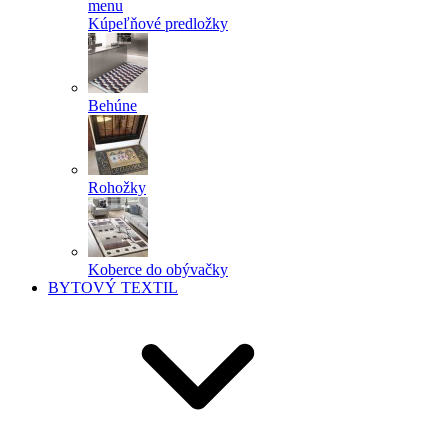
menu
Kúpeľňové predložky
Behúne
Rohožky
Koberce do obývačky
BYTOVÝ TEXTIL