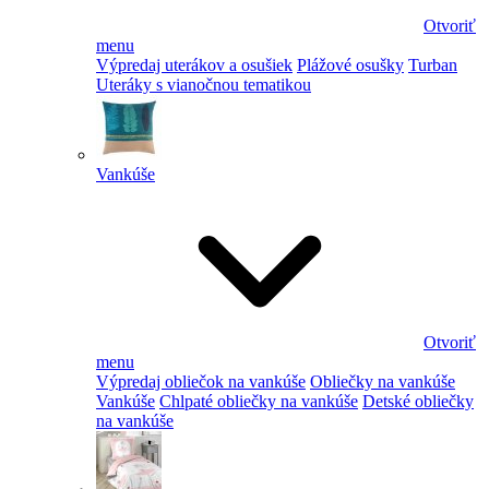
Otvoriť
menu
Výpredaj uterákov a osušiek
Plážové osušky
Turban
Uteráky s vianočnou tematikou
Vankúše
Otvoriť
menu
Výpredaj obliečok na vankúše
Obliečky na vankúše
Vankúše
Chlpaté obliečky na vankúše
Detské obliečky
na vankúše