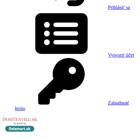
Prihlásiť sa
Vytvoriť účet
Zabudnuté
heslo