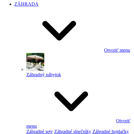
ZÁHRADA
Otvoriť menu
Záhradný nábytok
Otvoriť
menu
Záhradné sety
Záhradné slnečníky
Záhradné hojdačky