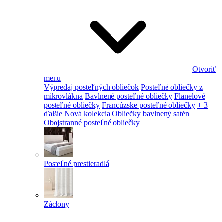
Otvoriť
menu
Výpredaj posteľných obliečok
Posteľné obliečky z
mikrovlákna
Bavlnené posteľné obliečky
Flanelové
posteľné obliečky
Francúzske posteľné obliečky
+ 3
ďalšie
Nová kolekcia
Obliečky bavlnený satén
Obojstranné posteľné obliečky
Posteľné prestieradlá
Záclony