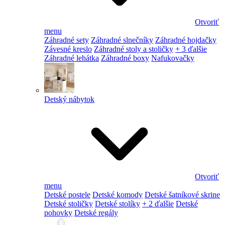
Otvoriť
menu
Záhradné sety
Záhradné slnečníky
Záhradné hojdačky
Závesné kreslo
Záhradné stoly a stoličky
+ 3 ďalšie
Záhradné lehátka
Záhradné boxy
Nafukovačky
Detský nábytok
Otvoriť
menu
Detské postele
Detské komody
Detské šatníkové skrine
Detské stoličky
Detské stolíky
+ 2 ďalšie
Detské
pohovky
Detské regály