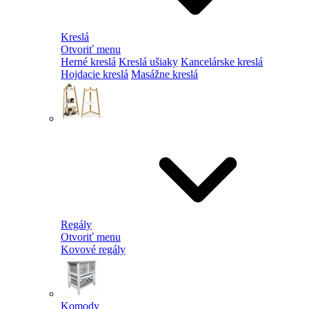
Kreslá
Otvoriť menu
Herné kreslá
Kreslá ušiaky
Kancelárske kreslá
Hojdacie kreslá
Masážne kreslá
Regály
Otvoriť menu
Kovové regály
Komody