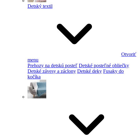
Detský textil
Otvoriť
menu
Prehozy na detskú posteľ
Detské posteľné obliečky
Detské závesy a záclony
Detské deky
Fusaky do
kočíka