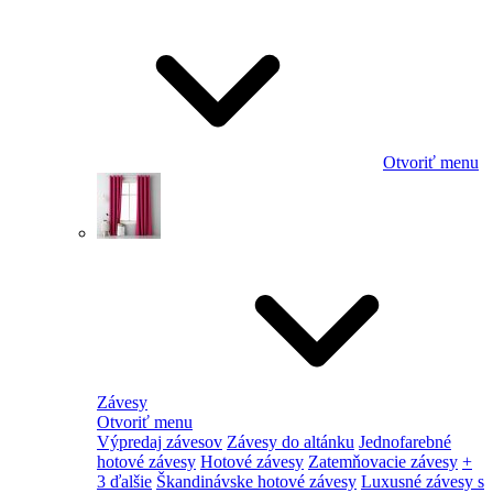
Otvoriť menu
Závesy
Otvoriť menu
Výpredaj závesov
Závesy do altánku
Jednofarebné
hotové závesy
Hotové závesy
Zatemňovacie závesy
+
3 ďalšie
Škandinávske hotové závesy
Luxusné závesy s