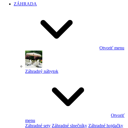
ZÁHRADA
Otvoriť menu
Záhradný nábytok
Otvoriť
menu
Záhradné sety
Záhradné slnečníky
Záhradné hojdačky