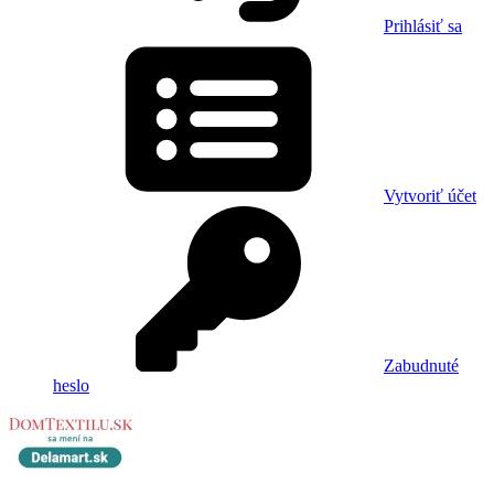
Prihlásiť sa
Vytvoriť účet
Zabudnuté
heslo