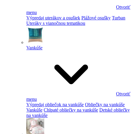
Otvoriť
menu
Výpredaj uterákov a osušiek
Plážové osušky
Turban
Uteráky s vianočnou tematikou
Vankúše
Otvoriť
menu
Výpredaj obliečok na vankúše
Obliečky na vankúše
Vankúše
Chlpaté obliečky na vankúše
Detské obliečky
na vankúše