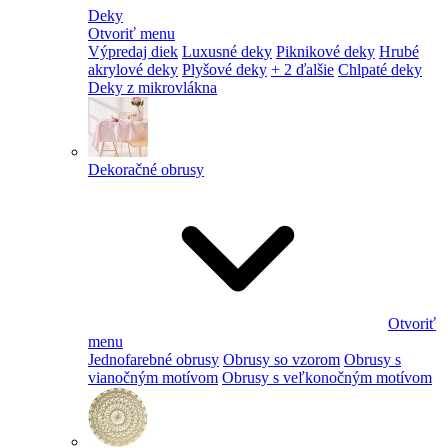
Deky
Otvoriť menu
Výpredaj diek
Luxusné deky
Piknikové deky
Hrubé
akrylové deky
Plyšové deky
+ 2 ďalšie
Chlpaté deky
Deky z mikrovlákna
Dekoračné obrusy
Otvoriť
menu
Jednofarebné obrusy
Obrusy so vzorom
Obrusy s
vianočným motívom
Obrusy s veľkonočným motívom