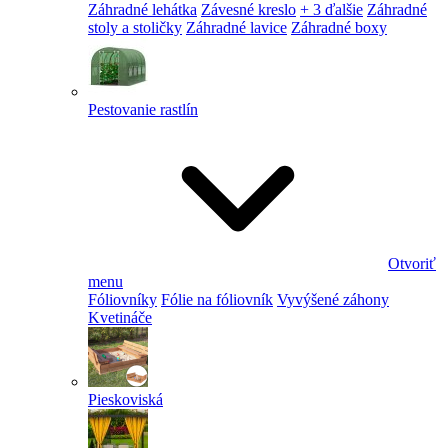
Záhradné lehátka
Závesné kreslo
+ 3 ďalšie
Záhradné
stoly a stoličky
Záhradné lavice
Záhradné boxy
Pestovanie rastlín
Otvoriť
menu
Fóliovníky
Fólie na fóliovník
Vyvýšené záhony
Kvetináče
Pieskoviská