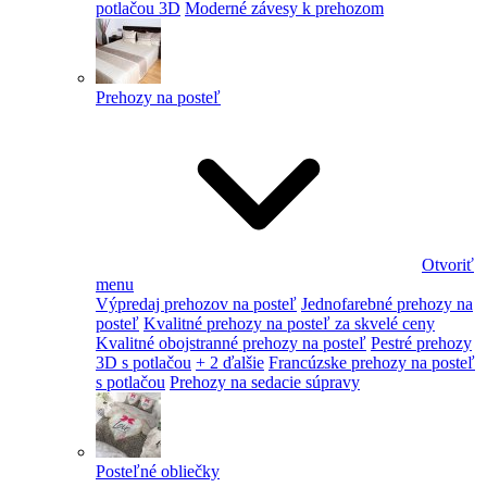
potlačou 3D
Moderné závesy k prehozom
Prehozy na posteľ
Otvoriť
menu
Výpredaj prehozov na posteľ
Jednofarebné prehozy na
posteľ
Kvalitné prehozy na posteľ za skvelé ceny
Kvalitné obojstranné prehozy na posteľ
Pestré prehozy
3D s potlačou
+ 2 ďalšie
Francúzske prehozy na posteľ
s potlačou
Prehozy na sedacie súpravy
Posteľné obliečky