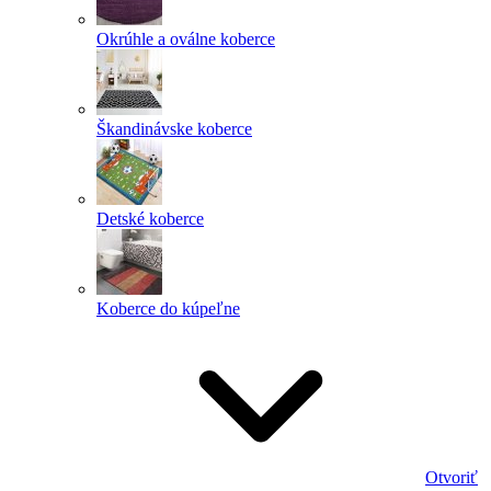
Okrúhle a oválne koberce
Škandinávske koberce
Detské koberce
Koberce do kúpeľne
Otvoriť