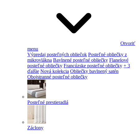
Otvoriť
menu
Výpredaj posteľných obliečok
Posteľné obliečky z
mikrovlákna
Bavlnené posteľné obliečky
Flanelové
posteľné obliečky
Francúzske posteľné obliečky
+ 3
ďalšie
Nová kolekcia
Obliečky bavlnený satén
Obojstranné posteľné obliečky
Posteľné prestieradlá
Záclony