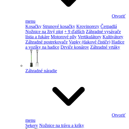
Otvoriť
menu
Kosačky
Strunové kosačky
Krovinorezy
Čerpadlá
Nožnice na živý plot
+ 9 ďalších
Záhradné vysávače
lístia a fukáre
Motorové píly
Vertikulátory
Kultivátory
Záhradné postrekovače
Vapky (tlakové čističe)
Hadice
a vozíky na hadice
Drviče konárov
Záhradné vrtáky
Záhradné náradie
Otvoriť
menu
Sekery
Nožnice na trávu a kríky