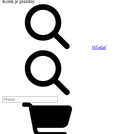
Košík
je prázdny
Hľadať