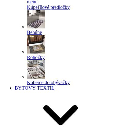
menu
Kúpeľňové predložky
Behúne
Rohožky
Koberce do obývačky
BYTOVÝ TEXTIL