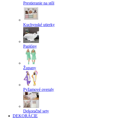
Prestieranie na stôl
Kuchynské utierky
Paplóny
Župany
Pyžamové overaly
Dekoračné sety
DEKORÁCIE