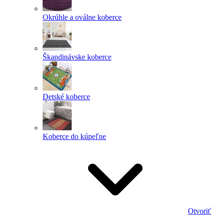
Okrúhle a oválne koberce
Škandinávske koberce
Detské koberce
Koberce do kúpeľne
Otvoriť