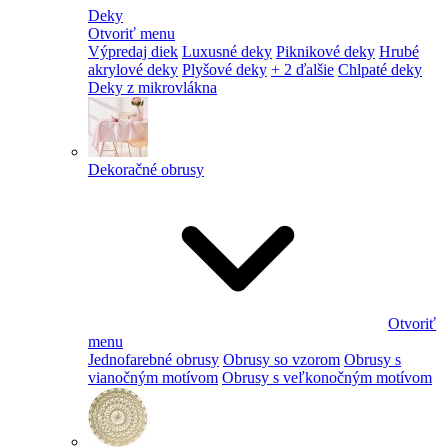
Deky
Otvoriť menu
Výpredaj diek
Luxusné deky
Piknikové deky
Hrubé
akrylové deky
Plyšové deky
+ 2 ďalšie
Chlpaté deky
Deky z mikrovlákna
Dekoračné obrusy
Otvoriť
menu
Jednofarebné obrusy
Obrusy so vzorom
Obrusy s
vianočným motívom
Obrusy s veľkonočným motívom