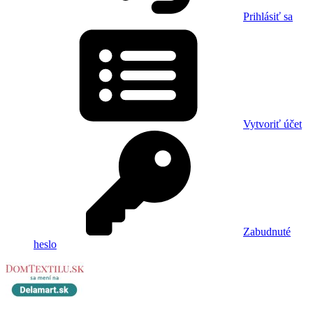
Prihlásiť sa
Vytvoriť účet
Zabudnuté
heslo