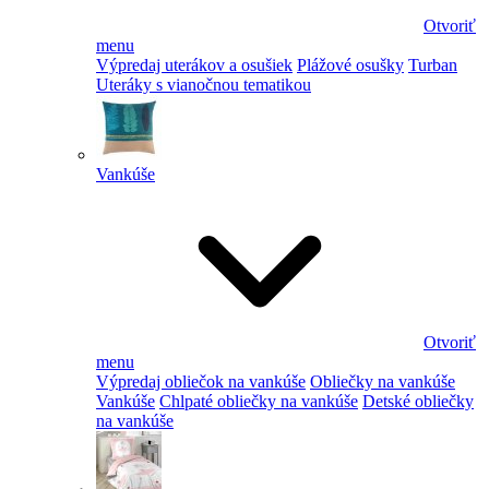
Otvoriť
menu
Výpredaj uterákov a osušiek
Plážové osušky
Turban
Uteráky s vianočnou tematikou
Vankúše
Otvoriť
menu
Výpredaj obliečok na vankúše
Obliečky na vankúše
Vankúše
Chlpaté obliečky na vankúše
Detské obliečky
na vankúše