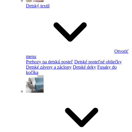
Detský textil
Otvoriť
menu
Prehozy na detskú posteľ
Detské posteľné obliečky
Detské závesy a záclony
Detské deky
Fusaky do
kočíka