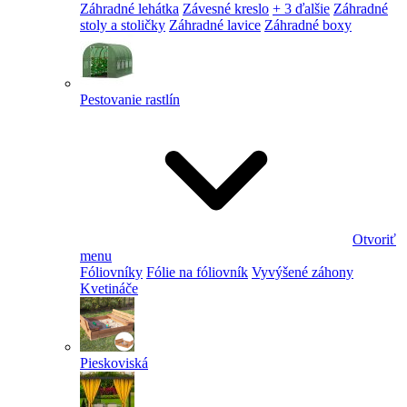
Záhradné lehátka
Závesné kreslo
+ 3 ďalšie
Záhradné
stoly a stoličky
Záhradné lavice
Záhradné boxy
Pestovanie rastlín
Otvoriť
menu
Fóliovníky
Fólie na fóliovník
Vyvýšené záhony
Kvetináče
Pieskoviská