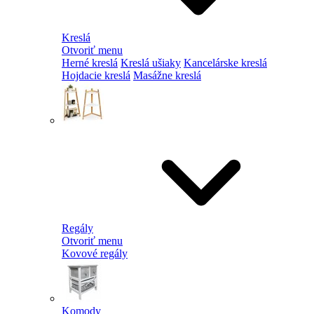
Kreslá
Otvoriť menu
Herné kreslá
Kreslá ušiaky
Kancelárske kreslá
Hojdacie kreslá
Masážne kreslá
Regály
Otvoriť menu
Kovové regály
Komody