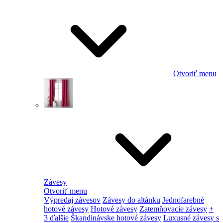
Otvoriť menu
Závesy
Otvoriť menu
Výpredaj závesov
Závesy do altánku
Jednofarebné
hotové závesy
Hotové závesy
Zatemňovacie závesy
+
3 ďalšie
Škandinávske hotové závesy
Luxusné závesy s