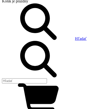
Košík
je prázdny
Hľadať