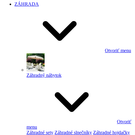
ZÁHRADA
Otvoriť menu
Záhradný nábytok
Otvoriť
menu
Záhradné sety
Záhradné slnečníky
Záhradné hojdačky