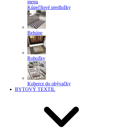
menu
Kúpeľňové predložky
Behúne
Rohožky
Koberce do obývačky
BYTOVÝ TEXTIL