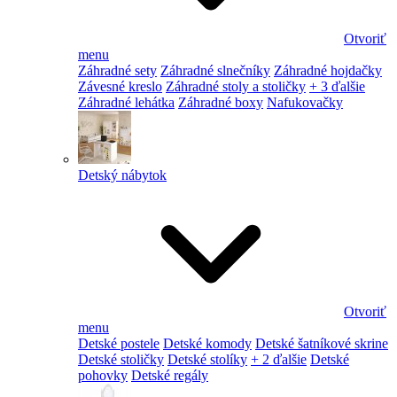
Otvoriť
menu
Záhradné sety
Záhradné slnečníky
Záhradné hojdačky
Závesné kreslo
Záhradné stoly a stoličky
+ 3 ďalšie
Záhradné lehátka
Záhradné boxy
Nafukovačky
Detský nábytok
Otvoriť
menu
Detské postele
Detské komody
Detské šatníkové skrine
Detské stoličky
Detské stolíky
+ 2 ďalšie
Detské
pohovky
Detské regály