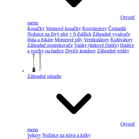
Otvoriť
menu
Kosačky
Strunové kosačky
Krovinorezy
Čerpadlá
Nožnice na živý plot
+ 9 ďalších
Záhradné vysávače
lístia a fukáre
Motorové píly
Vertikulátory
Kultivátory
Záhradné postrekovače
Vapky (tlakové čističe)
Hadice
a vozíky na hadice
Drviče konárov
Záhradné vrtáky
Záhradné náradie
Otvoriť
menu
Sekery
Nožnice na trávu a kríky