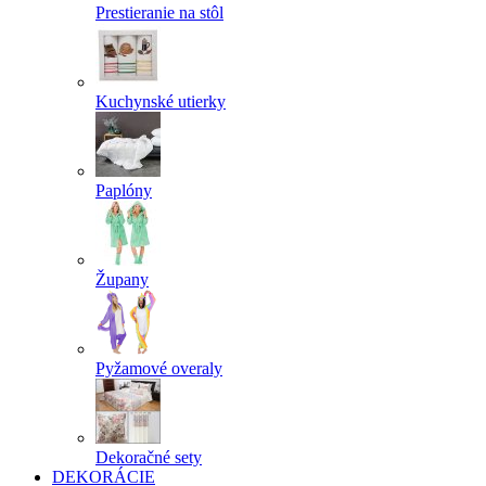
Prestieranie na stôl
Kuchynské utierky
Paplóny
Župany
Pyžamové overaly
Dekoračné sety
DEKORÁCIE