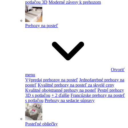
potlačou 3D
Moderné závesy k prehozom
Prehozy na posteľ
Otvoriť
menu
Výpredaj prehozov na posteľ
Jednofarebné prehozy na
posteľ
Kvalitné prehozy na posteľ za skvelé ceny
Kvalitné obojstranné prehozy na posteľ
Pestré prehozy
3D s potlačou
+ 2 ďalšie
Francúzske prehozy na posteľ
s potlačou
Prehozy na sedacie súpravy
Posteľné obliečky