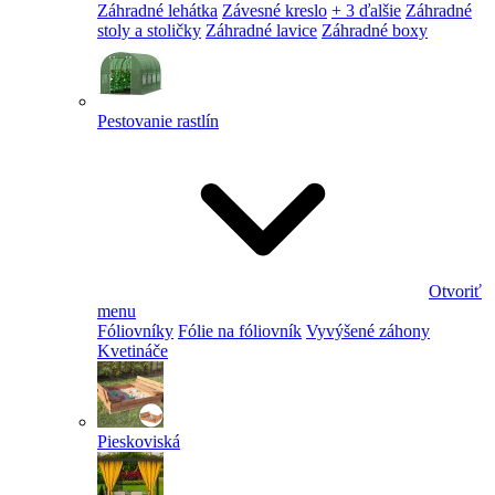
Záhradné lehátka
Závesné kreslo
+ 3 ďalšie
Záhradné
stoly a stoličky
Záhradné lavice
Záhradné boxy
Pestovanie rastlín
Otvoriť
menu
Fóliovníky
Fólie na fóliovník
Vyvýšené záhony
Kvetináče
Pieskoviská