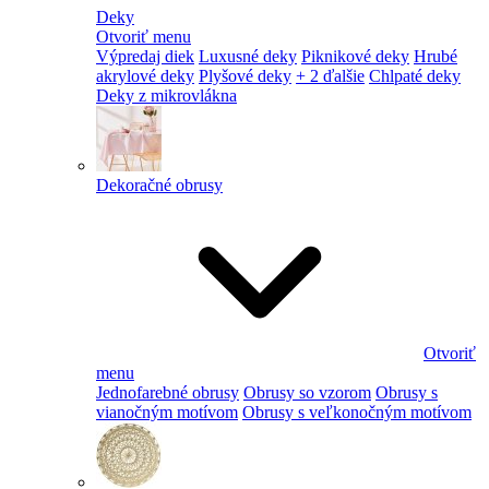
Deky
Otvoriť menu
Výpredaj diek
Luxusné deky
Piknikové deky
Hrubé
akrylové deky
Plyšové deky
+ 2 ďalšie
Chlpaté deky
Deky z mikrovlákna
Dekoračné obrusy
Otvoriť
menu
Jednofarebné obrusy
Obrusy so vzorom
Obrusy s
vianočným motívom
Obrusy s veľkonočným motívom