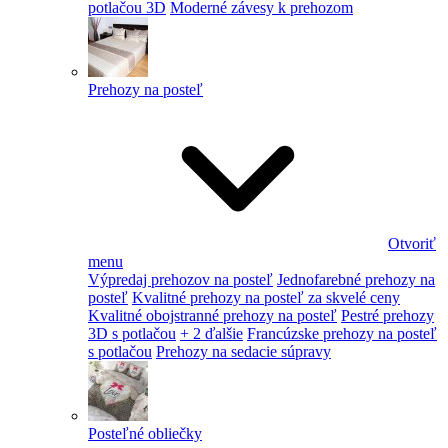
potlačou 3D
Moderné závesy k prehozom
Prehozy na posteľ
Otvoriť
menu
Výpredaj prehozov na posteľ
Jednofarebné prehozy na
posteľ
Kvalitné prehozy na posteľ za skvelé ceny
Kvalitné obojstranné prehozy na posteľ
Pestré prehozy
3D s potlačou
+ 2 ďalšie
Francúzske prehozy na posteľ
s potlačou
Prehozy na sedacie súpravy
Posteľné obliečky