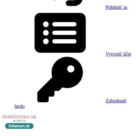
Prihlásiť sa
Vytvoriť účet
Zabudnuté
heslo