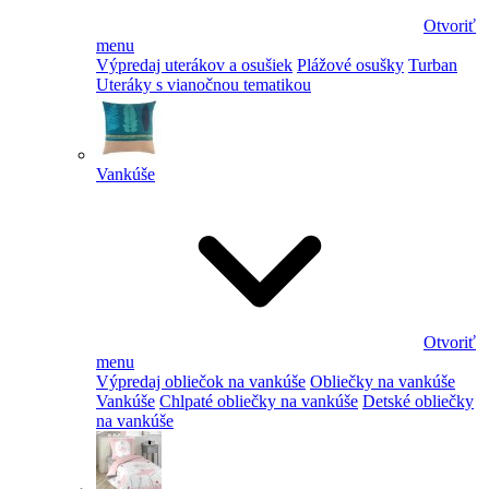
Otvoriť
menu
Výpredaj uterákov a osušiek
Plážové osušky
Turban
Uteráky s vianočnou tematikou
Vankúše
Otvoriť
menu
Výpredaj obliečok na vankúše
Obliečky na vankúše
Vankúše
Chlpaté obliečky na vankúše
Detské obliečky
na vankúše