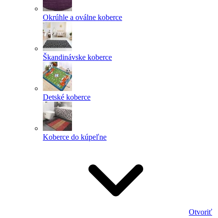
Okrúhle a oválne koberce
Škandinávske koberce
Detské koberce
Koberce do kúpeľne
Otvoriť