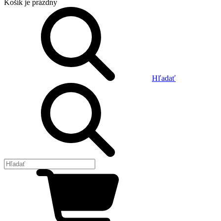
Košík
je prázdny
Hľadať