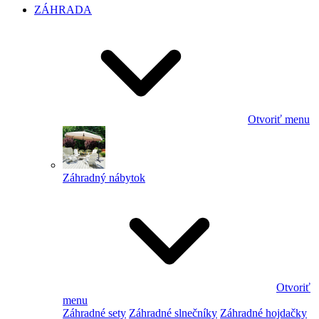
ZÁHRADA
Otvoriť menu
Záhradný nábytok
Otvoriť
menu
Záhradné sety
Záhradné slnečníky
Záhradné hojdačky