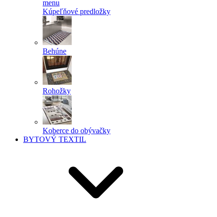
menu
Kúpeľňové predložky
Behúne
Rohožky
Koberce do obývačky
BYTOVÝ TEXTIL