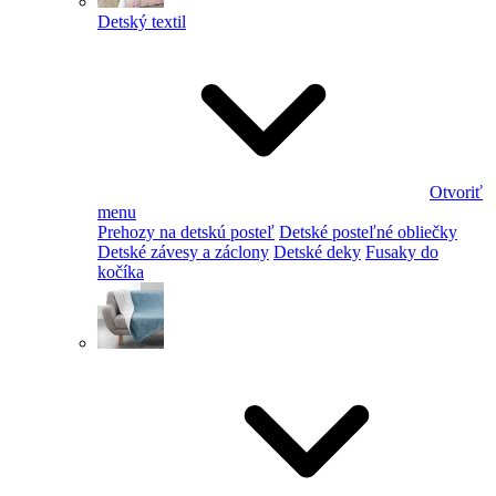
Detský textil
Otvoriť
menu
Prehozy na detskú posteľ
Detské posteľné obliečky
Detské závesy a záclony
Detské deky
Fusaky do
kočíka