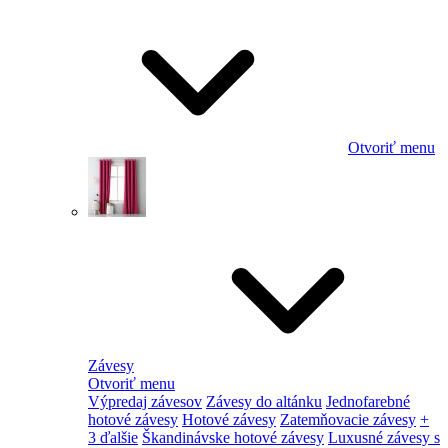
Otvoriť menu
Závesy
Otvoriť menu
Výpredaj závesov
Závesy do altánku
Jednofarebné
hotové závesy
Hotové závesy
Zatemňovacie závesy
+
3 ďalšie
Škandinávske hotové závesy
Luxusné závesy s