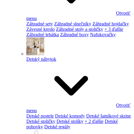
Otvoriť
menu
Záhradné sety
Záhradné slnečníky
Záhradné hojdačky
Závesné kreslo
Záhradné stoly a stoličky
+ 3 ďalšie
Záhradné lehátka
Záhradné boxy
Nafukovačky
Detský nábytok
Otvoriť
menu
Detské postele
Detské komody
Detské šatníkové skrine
Detské stoličky
Detské stolíky
+ 2 ďalšie
Detské
pohovky
Detské regály