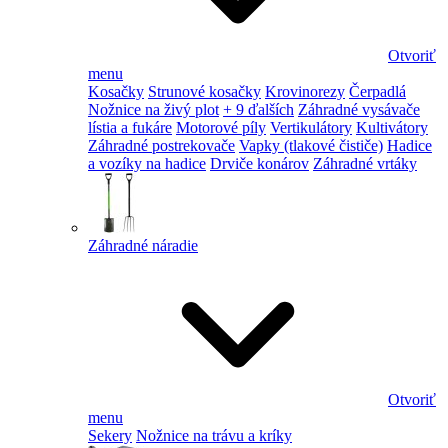
Otvoriť
menu
Kosačky
Strunové kosačky
Krovinorezy
Čerpadlá
Nožnice na živý plot
+ 9 ďalších
Záhradné vysávače
lístia a fukáre
Motorové píly
Vertikulátory
Kultivátory
Záhradné postrekovače
Vapky (tlakové čističe)
Hadice
a vozíky na hadice
Drviče konárov
Záhradné vrtáky
Záhradné náradie
Otvoriť
menu
Sekery
Nožnice na trávu a kríky