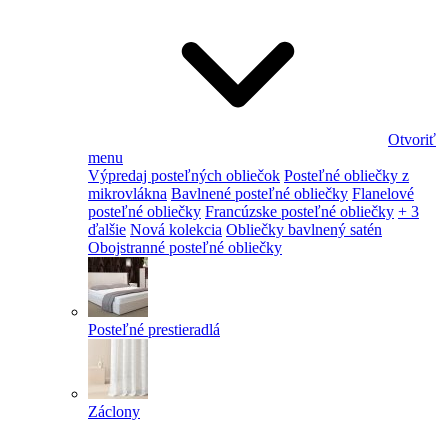
Otvoriť
menu
Výpredaj posteľných obliečok
Posteľné obliečky z
mikrovlákna
Bavlnené posteľné obliečky
Flanelové
posteľné obliečky
Francúzske posteľné obliečky
+ 3
ďalšie
Nová kolekcia
Obliečky bavlnený satén
Obojstranné posteľné obliečky
Posteľné prestieradlá
Záclony