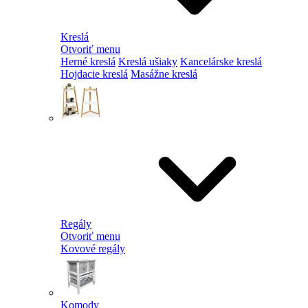
Kreslá
Otvoriť menu
Herné kreslá
Kreslá ušiaky
Kancelárske kreslá
Hojdacie kreslá
Masážne kreslá
Regály
Otvoriť menu
Kovové regály
Komody