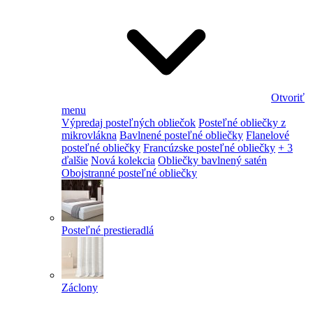
Otvoriť
menu
Výpredaj posteľných obliečok
Posteľné obliečky z
mikrovlákna
Bavlnené posteľné obliečky
Flanelové
posteľné obliečky
Francúzske posteľné obliečky
+ 3
ďalšie
Nová kolekcia
Obliečky bavlnený satén
Obojstranné posteľné obliečky
Posteľné prestieradlá
Záclony