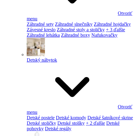
Otvoriť
menu
Záhradné sety
Záhradné slnečníky
Záhradné hojdačky
Závesné kreslo
Záhradné stoly a stoličky
+ 3 ďalšie
Záhradné lehátka
Záhradné boxy
Nafukovačky
Detský nábytok
Otvoriť
menu
Detské postele
Detské komody
Detské šatníkové skrine
Detské stoličky
Detské stolíky
+ 2 ďalšie
Detské
pohovky
Detské regály