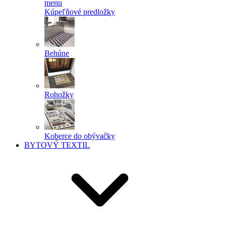
menu
Kúpeľňové predložky
Behúne
Rohožky
Koberce do obývačky
BYTOVÝ TEXTIL