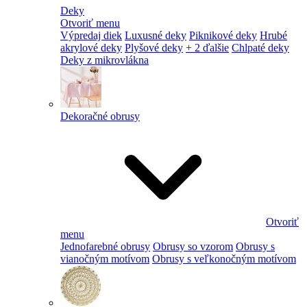
Deky
Otvoriť menu
Výpredaj diek
Luxusné deky
Piknikové deky
Hrubé
akrylové deky
Plyšové deky
+ 2 ďalšie
Chlpaté deky
Deky z mikrovlákna
Dekoračné obrusy
Otvoriť
menu
Jednofarebné obrusy
Obrusy so vzorom
Obrusy s
vianočným motívom
Obrusy s veľkonočným motívom