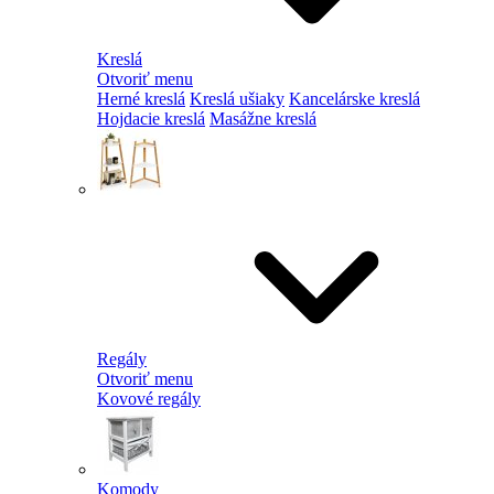
Kreslá
Otvoriť menu
Herné kreslá
Kreslá ušiaky
Kancelárske kreslá
Hojdacie kreslá
Masážne kreslá
Regály
Otvoriť menu
Kovové regály
Komody