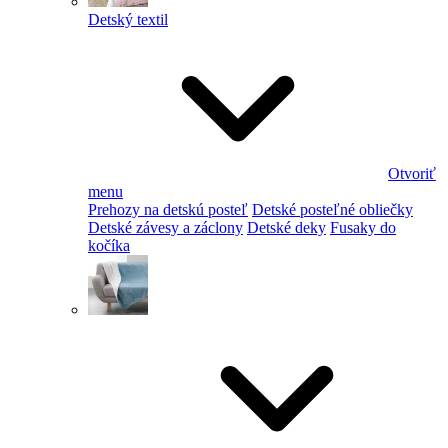
Detský textil
Otvoriť
menu
Prehozy na detskú posteľ
Detské posteľné obliečky
Detské závesy a záclony
Detské deky
Fusaky do
kočíka