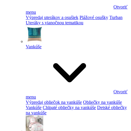
Otvoriť
menu
Výpredaj uterákov a osušiek
Plážové osušky
Turban
Uteráky s vianočnou tematikou
Vankúše
Otvoriť
menu
Výpredaj obliečok na vankúše
Obliečky na vankúše
Vankúše
Chlpaté obliečky na vankúše
Detské obliečky
na vankúše