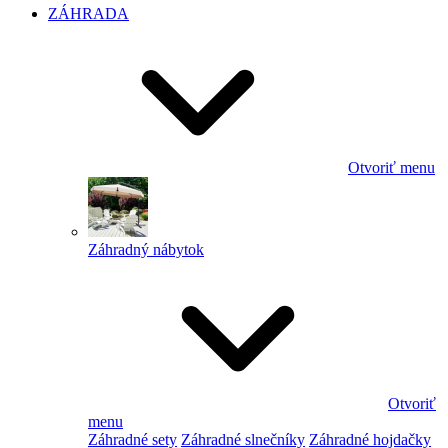
ZÁHRADA
Otvoriť menu
Záhradný nábytok
Otvoriť
menu
Záhradné sety
Záhradné slnečníky
Záhradné hojdačky