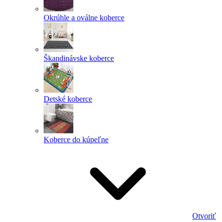
Okrúhle a oválne koberce
Škandinávske koberce
Detské koberce
Koberce do kúpeľne
Otvoriť