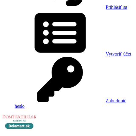
Prihlásiť sa
Vytvoriť účet
Zabudnuté
heslo