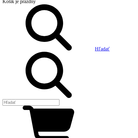
Košík
je prázdny
Hľadať