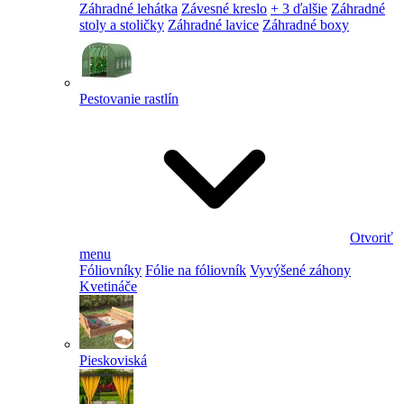
Záhradné lehátka
Závesné kreslo
+ 3 ďalšie
Záhradné
stoly a stoličky
Záhradné lavice
Záhradné boxy
Pestovanie rastlín
Otvoriť
menu
Fóliovníky
Fólie na fóliovník
Vyvýšené záhony
Kvetináče
Pieskoviská