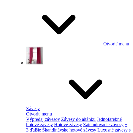
Otvoriť menu
Závesy
Otvoriť menu
Výpredaj závesov
Závesy do altánku
Jednofarebné
hotové závesy
Hotové závesy
Zatemňovacie závesy
+
3 ďalšie
Škandinávske hotové závesy
Luxusné závesy s