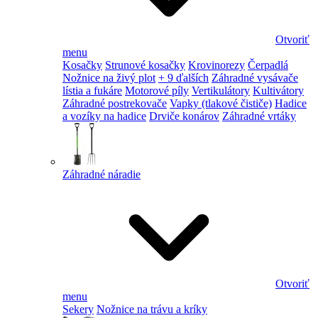
Otvoriť
menu
Kosačky
Strunové kosačky
Krovinorezy
Čerpadlá
Nožnice na živý plot
+ 9 ďalších
Záhradné vysávače
lístia a fukáre
Motorové píly
Vertikulátory
Kultivátory
Záhradné postrekovače
Vapky (tlakové čističe)
Hadice
a vozíky na hadice
Drviče konárov
Záhradné vrtáky
Záhradné náradie
Otvoriť
menu
Sekery
Nožnice na trávu a kríky