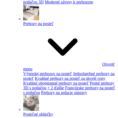
potlačou 3D
Moderné závesy k prehozom
Prehozy na posteľ
Otvoriť
menu
Výpredaj prehozov na posteľ
Jednofarebné prehozy na
posteľ
Kvalitné prehozy na posteľ za skvelé ceny
Kvalitné obojstranné prehozy na posteľ
Pestré prehozy
3D s potlačou
+ 2 ďalšie
Francúzske prehozy na posteľ
s potlačou
Prehozy na sedacie súpravy
Posteľné obliečky