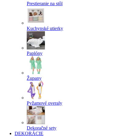
Prestieranie na stôl
Kuchynské utierky
Paplóny
Župany
Pyžamové overaly
Dekoračné sety
DEKORÁCIE