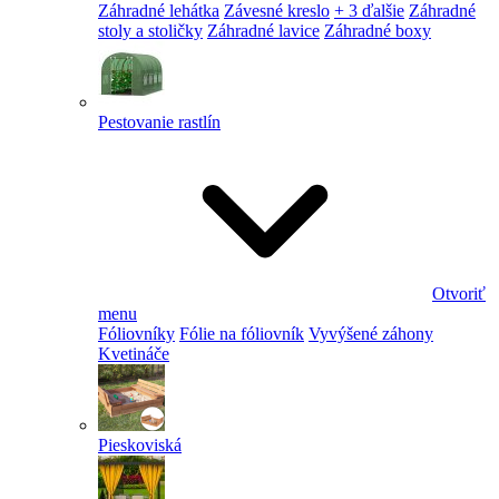
Záhradné lehátka
Závesné kreslo
+ 3 ďalšie
Záhradné
stoly a stoličky
Záhradné lavice
Záhradné boxy
Pestovanie rastlín
Otvoriť
menu
Fóliovníky
Fólie na fóliovník
Vyvýšené záhony
Kvetináče
Pieskoviská