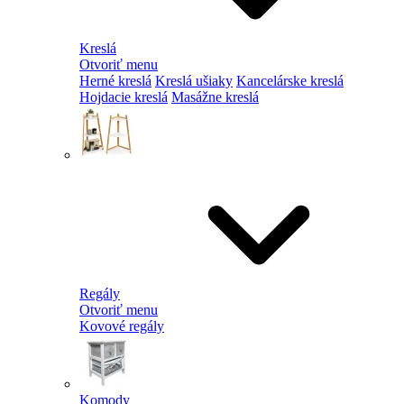
Kreslá
Otvoriť menu
Herné kreslá
Kreslá ušiaky
Kancelárske kreslá
Hojdacie kreslá
Masážne kreslá
Regály
Otvoriť menu
Kovové regály
Komody