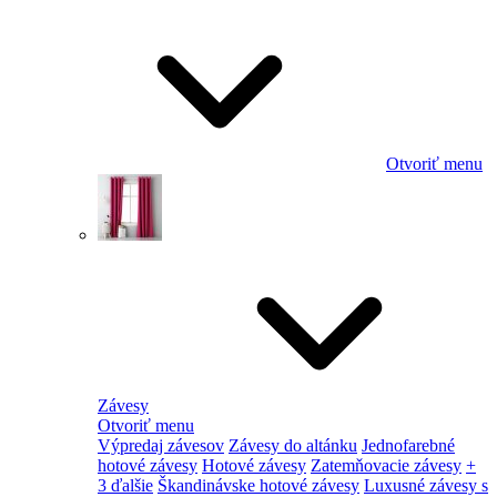
Otvoriť menu
Závesy
Otvoriť menu
Výpredaj závesov
Závesy do altánku
Jednofarebné
hotové závesy
Hotové závesy
Zatemňovacie závesy
+
3 ďalšie
Škandinávske hotové závesy
Luxusné závesy s