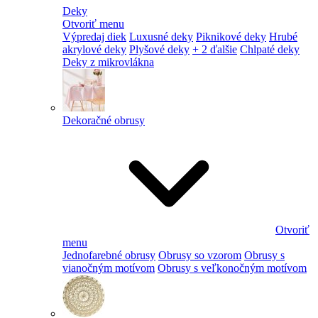
Deky
Otvoriť menu
Výpredaj diek
Luxusné deky
Piknikové deky
Hrubé
akrylové deky
Plyšové deky
+ 2 ďalšie
Chlpaté deky
Deky z mikrovlákna
Dekoračné obrusy
Otvoriť
menu
Jednofarebné obrusy
Obrusy so vzorom
Obrusy s
vianočným motívom
Obrusy s veľkonočným motívom