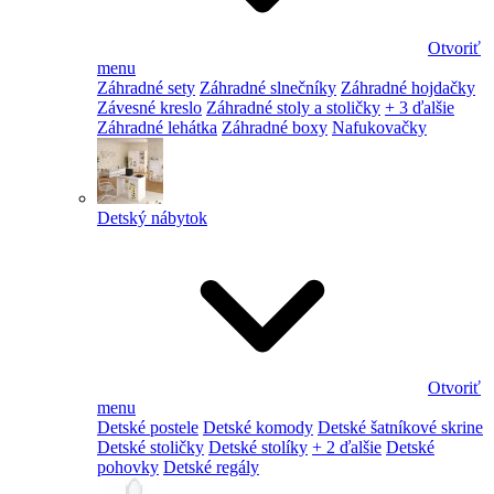
Otvoriť
menu
Záhradné sety
Záhradné slnečníky
Záhradné hojdačky
Závesné kreslo
Záhradné stoly a stoličky
+ 3 ďalšie
Záhradné lehátka
Záhradné boxy
Nafukovačky
Detský nábytok
Otvoriť
menu
Detské postele
Detské komody
Detské šatníkové skrine
Detské stoličky
Detské stolíky
+ 2 ďalšie
Detské
pohovky
Detské regály