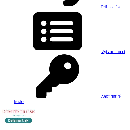
Prihlásiť sa
Vytvoriť účet
Zabudnuté
heslo