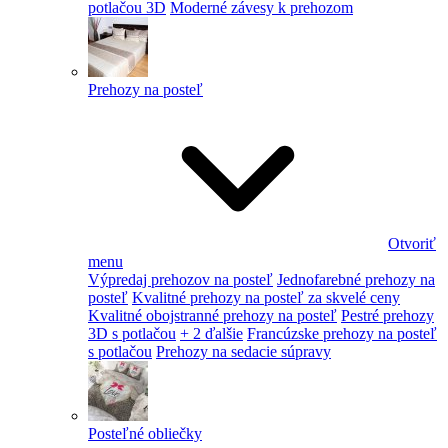
potlačou 3D
Moderné závesy k prehozom
Prehozy na posteľ
Otvoriť
menu
Výpredaj prehozov na posteľ
Jednofarebné prehozy na
posteľ
Kvalitné prehozy na posteľ za skvelé ceny
Kvalitné obojstranné prehozy na posteľ
Pestré prehozy
3D s potlačou
+ 2 ďalšie
Francúzske prehozy na posteľ
s potlačou
Prehozy na sedacie súpravy
Posteľné obliečky