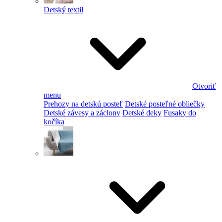
Detský textil
Otvoriť
menu
Prehozy na detskú posteľ
Detské posteľné obliečky
Detské závesy a záclony
Detské deky
Fusaky do
kočíka