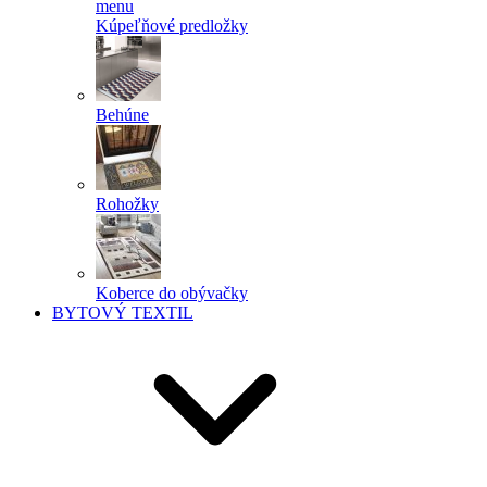
menu
Kúpeľňové predložky
Behúne
Rohožky
Koberce do obývačky
BYTOVÝ TEXTIL