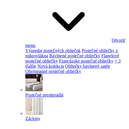
Otvoriť
menu
Výpredaj posteľných obliečok
Posteľné obliečky z
mikrovlákna
Bavlnené posteľné obliečky
Flanelové
posteľné obliečky
Francúzske posteľné obliečky
+ 3
ďalšie
Nová kolekcia
Obliečky bavlnený satén
Obojstranné posteľné obliečky
Posteľné prestieradlá
Záclony