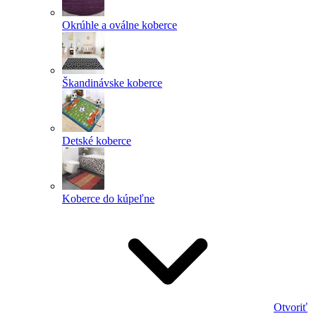
Okrúhle a oválne koberce
Škandinávske koberce
Detské koberce
Koberce do kúpeľne
Otvoriť