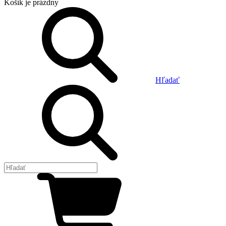
Košík
je prázdny
Hľadať