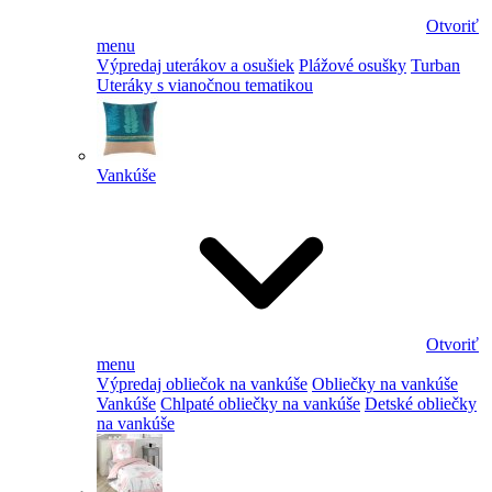
Otvoriť
menu
Výpredaj uterákov a osušiek
Plážové osušky
Turban
Uteráky s vianočnou tematikou
Vankúše
Otvoriť
menu
Výpredaj obliečok na vankúše
Obliečky na vankúše
Vankúše
Chlpaté obliečky na vankúše
Detské obliečky
na vankúše