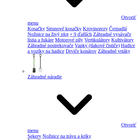
Otvoriť
menu
Kosačky
Strunové kosačky
Krovinorezy
Čerpadlá
Nožnice na živý plot
+ 9 ďalších
Záhradné vysávače
lístia a fukáre
Motorové píly
Vertikulátory
Kultivátory
Záhradné postrekovače
Vapky (tlakové čističe)
Hadice
a vozíky na hadice
Drviče konárov
Záhradné vrtáky
Záhradné náradie
Otvoriť
menu
Sekery
Nožnice na trávu a kríky