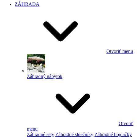
ZÁHRADA
Otvoriť menu
Záhradný nábytok
Otvoriť
menu
Záhradné sety
Záhradné slnečníky
Záhradné hojdačky