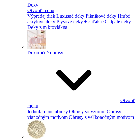
Deky
Otvoriť menu
Výpredaj diek
Luxusné deky
Piknikové deky
Hrubé
akrylové deky
Plyšové deky
+ 2 ďalšie
Chlpaté deky
Deky z mikrovlákna
Dekoračné obrusy
Otvoriť
menu
Jednofarebné obrusy
Obrusy so vzorom
Obrusy s
vianočným motívom
Obrusy s veľkonočným motívom