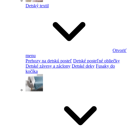
Detský textil
Otvoriť
menu
Prehozy na detskú posteľ
Detské posteľné obliečky
Detské závesy a záclony
Detské deky
Fusaky do
kočíka