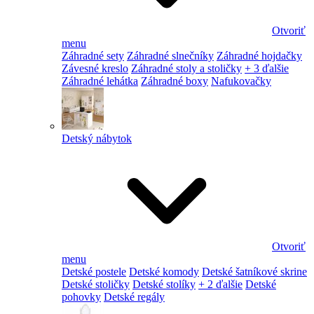
Otvoriť
menu
Záhradné sety
Záhradné slnečníky
Záhradné hojdačky
Závesné kreslo
Záhradné stoly a stoličky
+ 3 ďalšie
Záhradné lehátka
Záhradné boxy
Nafukovačky
Detský nábytok
Otvoriť
menu
Detské postele
Detské komody
Detské šatníkové skrine
Detské stoličky
Detské stolíky
+ 2 ďalšie
Detské
pohovky
Detské regály