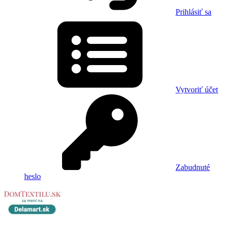
Prihlásiť sa
Vytvoriť účet
Zabudnuté
heslo