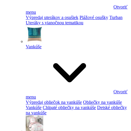
Otvoriť
menu
Výpredaj uterákov a osušiek
Plážové osušky
Turban
Uteráky s vianočnou tematikou
Vankúše
Otvoriť
menu
Výpredaj obliečok na vankúše
Obliečky na vankúše
Vankúše
Chlpaté obliečky na vankúše
Detské obliečky
na vankúše