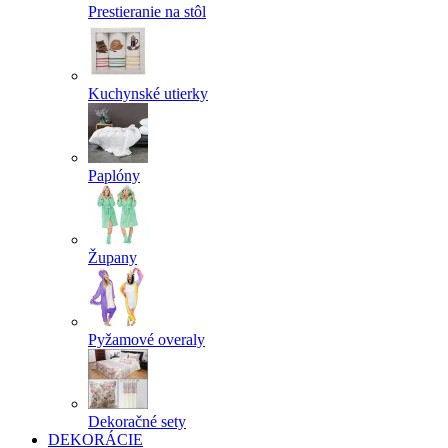
Prestieranie na stôl
Kuchynské utierky
Paplóny
Župany
Pyžamové overaly
Dekoračné sety
DEKORÁCIE