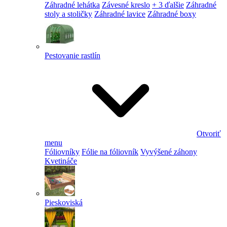
Záhradné lehátka
Závesné kreslo
+ 3 ďalšie
Záhradné
stoly a stoličky
Záhradné lavice
Záhradné boxy
Pestovanie rastlín
Otvoriť
menu
Fóliovníky
Fólie na fóliovník
Vyvýšené záhony
Kvetináče
Pieskoviská