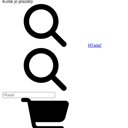
Košík
je prázdny
Hľadať