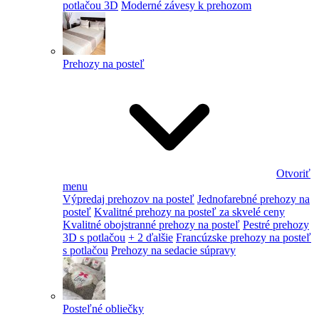
potlačou 3D
Moderné závesy k prehozom
Prehozy na posteľ
Otvoriť
menu
Výpredaj prehozov na posteľ
Jednofarebné prehozy na
posteľ
Kvalitné prehozy na posteľ za skvelé ceny
Kvalitné obojstranné prehozy na posteľ
Pestré prehozy
3D s potlačou
+ 2 ďalšie
Francúzske prehozy na posteľ
s potlačou
Prehozy na sedacie súpravy
Posteľné obliečky