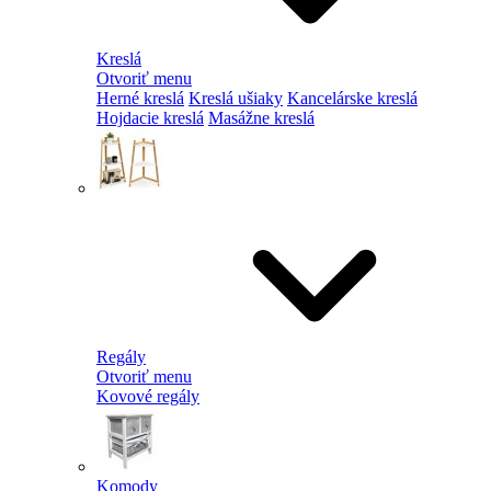
Kreslá
Otvoriť menu
Herné kreslá
Kreslá ušiaky
Kancelárske kreslá
Hojdacie kreslá
Masážne kreslá
Regály
Otvoriť menu
Kovové regály
Komody