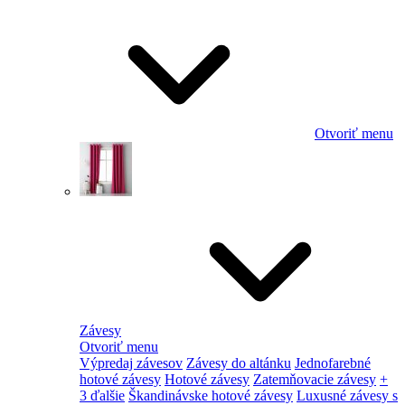
Otvoriť menu
Závesy
Otvoriť menu
Výpredaj závesov
Závesy do altánku
Jednofarebné
hotové závesy
Hotové závesy
Zatemňovacie závesy
+
3 ďalšie
Škandinávske hotové závesy
Luxusné závesy s