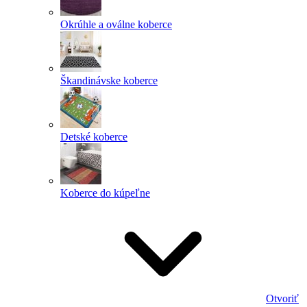
Okrúhle a oválne koberce
Škandinávske koberce
Detské koberce
Koberce do kúpeľne
Otvoriť