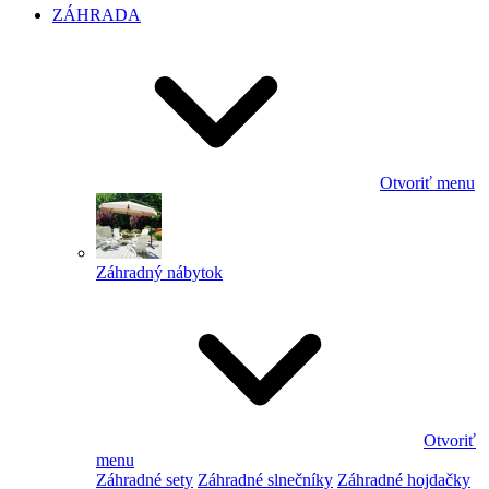
ZÁHRADA
Otvoriť menu
Záhradný nábytok
Otvoriť
menu
Záhradné sety
Záhradné slnečníky
Záhradné hojdačky