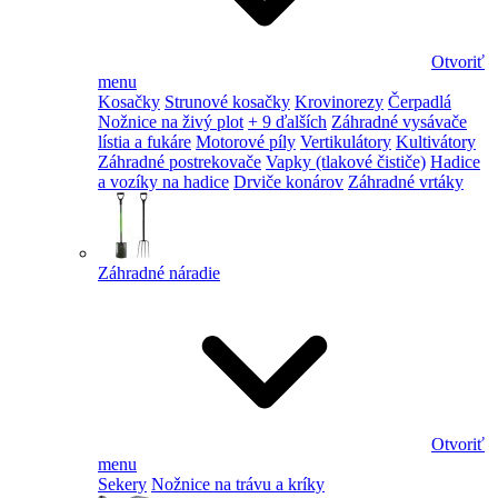
Otvoriť
menu
Kosačky
Strunové kosačky
Krovinorezy
Čerpadlá
Nožnice na živý plot
+ 9 ďalších
Záhradné vysávače
lístia a fukáre
Motorové píly
Vertikulátory
Kultivátory
Záhradné postrekovače
Vapky (tlakové čističe)
Hadice
a vozíky na hadice
Drviče konárov
Záhradné vrtáky
Záhradné náradie
Otvoriť
menu
Sekery
Nožnice na trávu a kríky