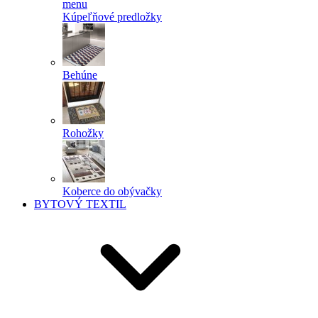
menu
Kúpeľňové predložky
Behúne
Rohožky
Koberce do obývačky
BYTOVÝ TEXTIL