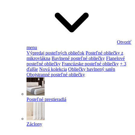
Otvoriť
menu
Výpredaj posteľných obliečok
Posteľné obliečky z
mikrovlákna
Bavlnené posteľné obliečky
Flanelové
posteľné obliečky
Francúzske posteľné obliečky
+ 3
ďalšie
Nová kolekcia
Obliečky bavlnený satén
Obojstranné posteľné obliečky
Posteľné prestieradlá
Záclony