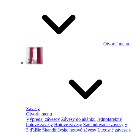
Otvoriť menu
Závesy
Otvoriť menu
Výpredaj závesov
Závesy do altánku
Jednofarebné
hotové závesy
Hotové závesy
Zatemňovacie závesy
+
3 ďalšie
Škandinávske hotové závesy
Luxusné závesy s