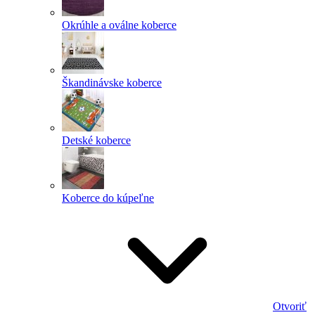
Okrúhle a oválne koberce
Škandinávske koberce
Detské koberce
Koberce do kúpeľne
Otvoriť