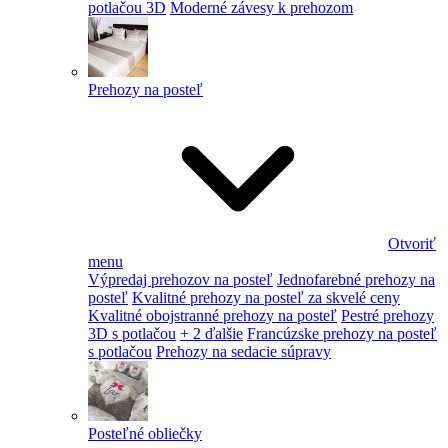
potlačou 3D
Moderné závesy k prehozom
Prehozy na posteľ
Otvoriť
menu
Výpredaj prehozov na posteľ
Jednofarebné prehozy na
posteľ
Kvalitné prehozy na posteľ za skvelé ceny
Kvalitné obojstranné prehozy na posteľ
Pestré prehozy
3D s potlačou
+ 2 ďalšie
Francúzske prehozy na posteľ
s potlačou
Prehozy na sedacie súpravy
Posteľné obliečky