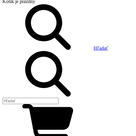
Košík
je prázdny
Hľadať