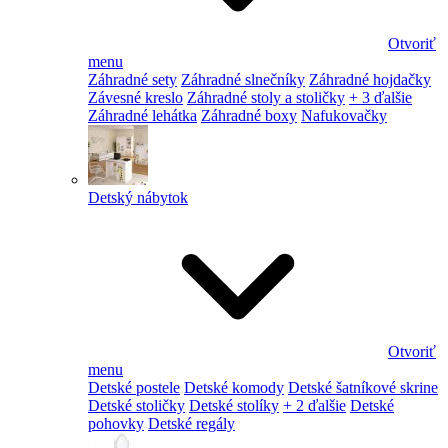
Otvoriť
menu
Záhradné sety
Záhradné slnečníky
Záhradné hojdačky
Závesné kreslo
Záhradné stoly a stoličky
+ 3 ďalšie
Záhradné lehátka
Záhradné boxy
Nafukovačky
Detský nábytok
Otvoriť
menu
Detské postele
Detské komody
Detské šatníkové skrine
Detské stoličky
Detské stolíky
+ 2 ďalšie
Detské
pohovky
Detské regály