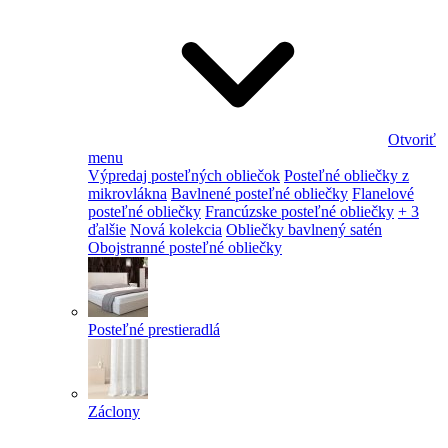
Otvoriť
menu
Výpredaj posteľných obliečok
Posteľné obliečky z
mikrovlákna
Bavlnené posteľné obliečky
Flanelové
posteľné obliečky
Francúzske posteľné obliečky
+ 3
ďalšie
Nová kolekcia
Obliečky bavlnený satén
Obojstranné posteľné obliečky
Posteľné prestieradlá
Záclony