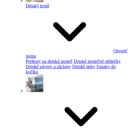
Detský textil
Otvoriť
menu
Prehozy na detskú posteľ
Detské posteľné obliečky
Detské závesy a záclony
Detské deky
Fusaky do
kočíka