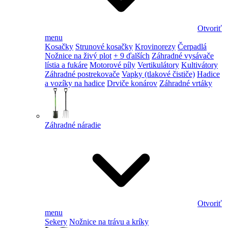
Otvoriť
menu
Kosačky
Strunové kosačky
Krovinorezy
Čerpadlá
Nožnice na živý plot
+ 9 ďalších
Záhradné vysávače
lístia a fukáre
Motorové píly
Vertikulátory
Kultivátory
Záhradné postrekovače
Vapky (tlakové čističe)
Hadice
a vozíky na hadice
Drviče konárov
Záhradné vrtáky
Záhradné náradie
Otvoriť
menu
Sekery
Nožnice na trávu a kríky