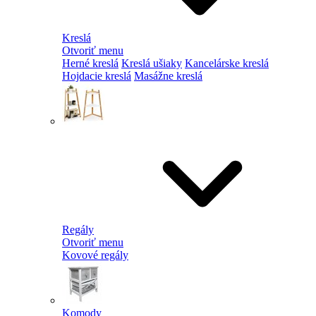
Kreslá
Otvoriť menu
Herné kreslá
Kreslá ušiaky
Kancelárske kreslá
Hojdacie kreslá
Masážne kreslá
Regály
Otvoriť menu
Kovové regály
Komody