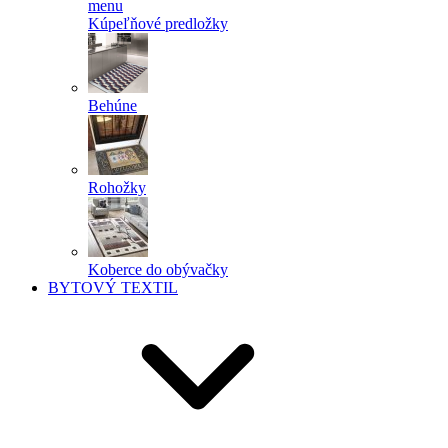
menu
Kúpeľňové predložky
Behúne
Rohožky
Koberce do obývačky
BYTOVÝ TEXTIL