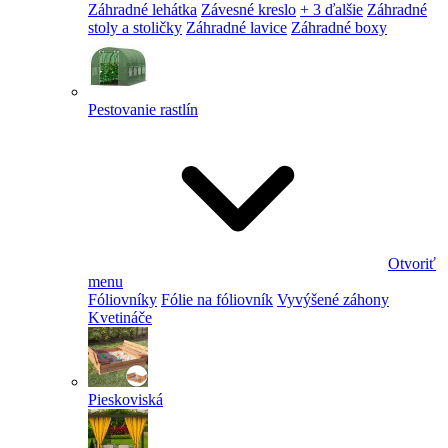
Záhradné lehátka
Závesné kreslo
+ 3 ďalšie
Záhradné
stoly a stoličky
Záhradné lavice
Záhradné boxy
Pestovanie rastlín
Otvoriť
menu
Fóliovníky
Fólie na fóliovník
Vyvýšené záhony
Kvetináče
Pieskoviská