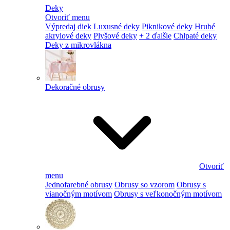
Deky
Otvoriť menu
Výpredaj diek
Luxusné deky
Piknikové deky
Hrubé
akrylové deky
Plyšové deky
+ 2 ďalšie
Chlpaté deky
Deky z mikrovlákna
Dekoračné obrusy
Otvoriť
menu
Jednofarebné obrusy
Obrusy so vzorom
Obrusy s
vianočným motívom
Obrusy s veľkonočným motívom