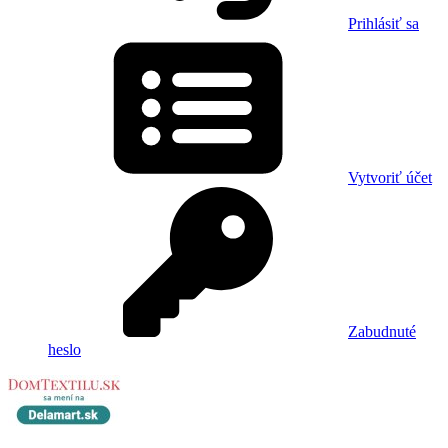
Prihlásiť sa
Vytvoriť účet
Zabudnuté
heslo