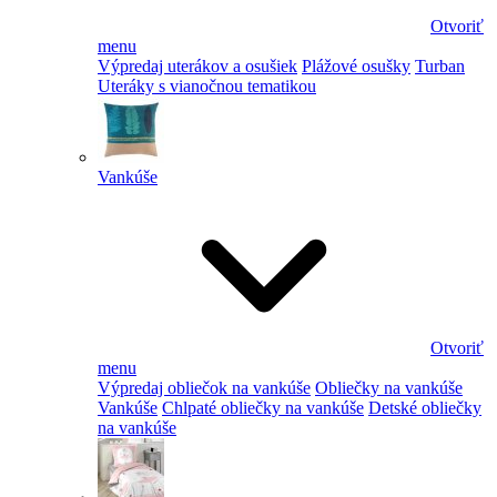
Otvoriť
menu
Výpredaj uterákov a osušiek
Plážové osušky
Turban
Uteráky s vianočnou tematikou
Vankúše
Otvoriť
menu
Výpredaj obliečok na vankúše
Obliečky na vankúše
Vankúše
Chlpaté obliečky na vankúše
Detské obliečky
na vankúše