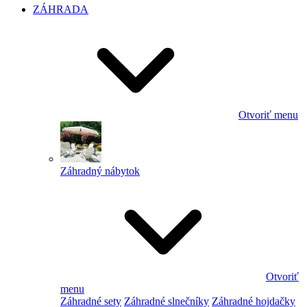
ZÁHRADA
Otvoriť menu
Záhradný nábytok
Otvoriť
menu
Záhradné sety
Záhradné slnečníky
Záhradné hojdačky