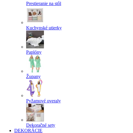
Prestieranie na stôl
Kuchynské utierky
Paplóny
Župany
Pyžamové overaly
Dekoračné sety
DEKORÁCIE