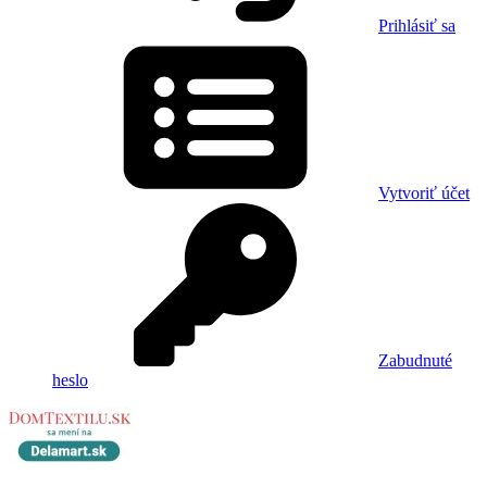
Prihlásiť sa
Vytvoriť účet
Zabudnuté
heslo