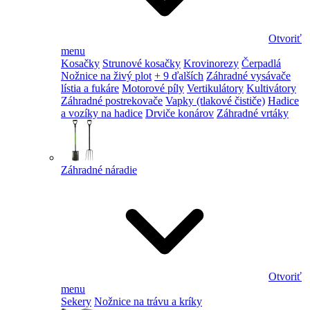
Otvoriť
menu
Kosačky
Strunové kosačky
Krovinorezy
Čerpadlá
Nožnice na živý plot
+ 9 ďalších
Záhradné vysávače
lístia a fukáre
Motorové píly
Vertikulátory
Kultivátory
Záhradné postrekovače
Vapky (tlakové čističe)
Hadice
a vozíky na hadice
Drviče konárov
Záhradné vrtáky
Záhradné náradie
Otvoriť
menu
Sekery
Nožnice na trávu a kríky