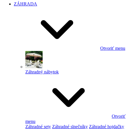
ZÁHRADA
Otvoriť menu
Záhradný nábytok
Otvoriť
menu
Záhradné sety
Záhradné slnečníky
Záhradné hojdačky