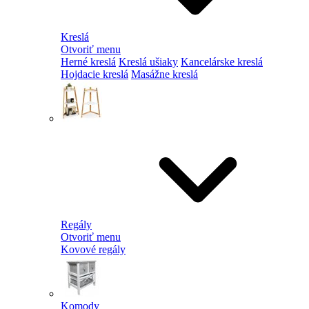
Kreslá
Otvoriť menu
Herné kreslá
Kreslá ušiaky
Kancelárske kreslá
Hojdacie kreslá
Masážne kreslá
Regály
Otvoriť menu
Kovové regály
Komody