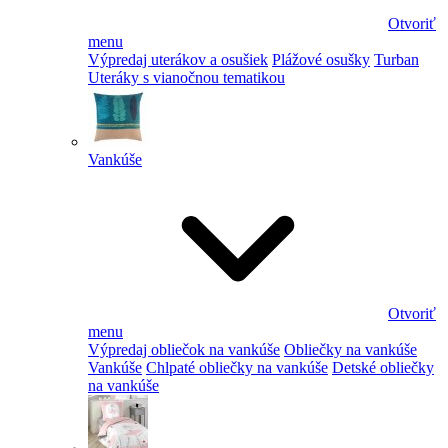
Otvoriť
menu
Výpredaj uterákov a osušiek
Plážové osušky
Turban
Uteráky s vianočnou tematikou
Vankúše
Otvoriť
menu
Výpredaj obliečok na vankúše
Obliečky na vankúše
Vankúše
Chlpaté obliečky na vankúše
Detské obliečky
na vankúše