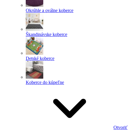
Okrúhle a oválne koberce
Škandinávske koberce
Detské koberce
Koberce do kúpeľne
Otvoriť