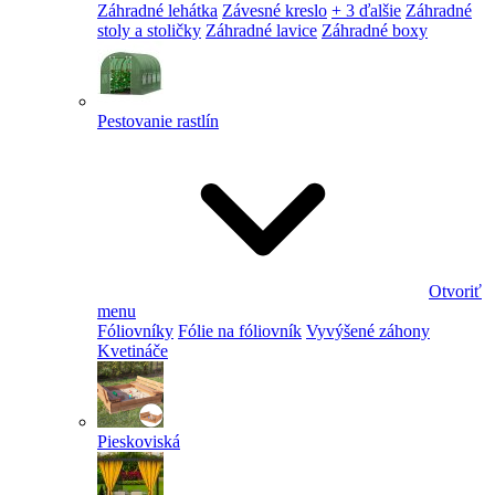
Záhradné lehátka
Závesné kreslo
+ 3 ďalšie
Záhradné
stoly a stoličky
Záhradné lavice
Záhradné boxy
Pestovanie rastlín
Otvoriť
menu
Fóliovníky
Fólie na fóliovník
Vyvýšené záhony
Kvetináče
Pieskoviská