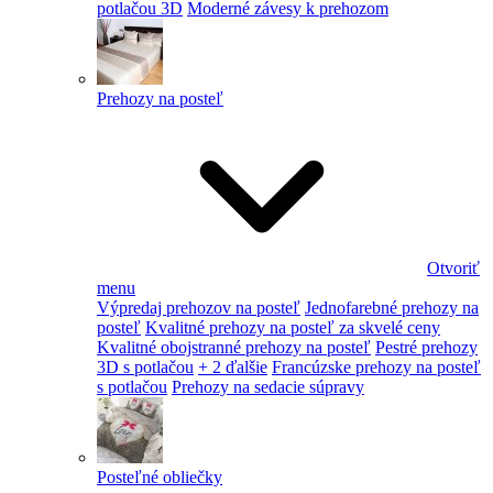
potlačou 3D
Moderné závesy k prehozom
Prehozy na posteľ
Otvoriť
menu
Výpredaj prehozov na posteľ
Jednofarebné prehozy na
posteľ
Kvalitné prehozy na posteľ za skvelé ceny
Kvalitné obojstranné prehozy na posteľ
Pestré prehozy
3D s potlačou
+ 2 ďalšie
Francúzske prehozy na posteľ
s potlačou
Prehozy na sedacie súpravy
Posteľné obliečky