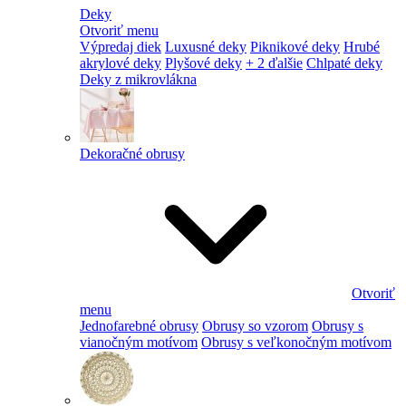
Deky
Otvoriť menu
Výpredaj diek
Luxusné deky
Piknikové deky
Hrubé
akrylové deky
Plyšové deky
+ 2 ďalšie
Chlpaté deky
Deky z mikrovlákna
Dekoračné obrusy
Otvoriť
menu
Jednofarebné obrusy
Obrusy so vzorom
Obrusy s
vianočným motívom
Obrusy s veľkonočným motívom