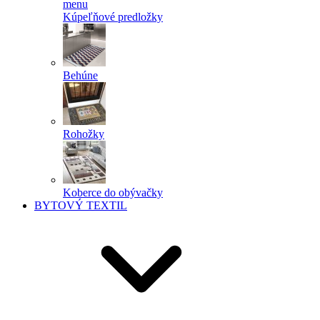
menu
Kúpeľňové predložky
Behúne
Rohožky
Koberce do obývačky
BYTOVÝ TEXTIL