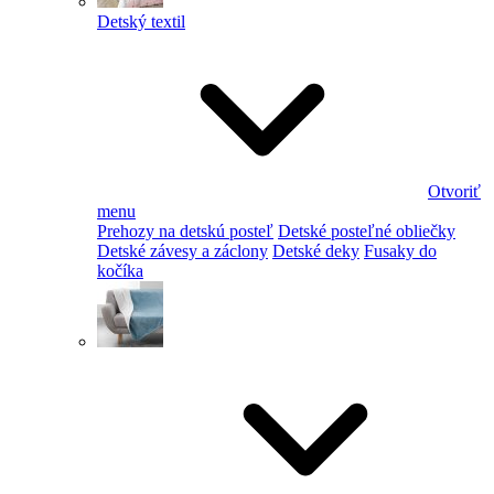
Detský textil
Otvoriť
menu
Prehozy na detskú posteľ
Detské posteľné obliečky
Detské závesy a záclony
Detské deky
Fusaky do
kočíka