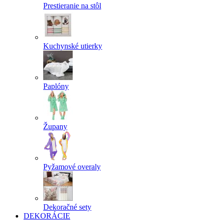
Prestieranie na stôl
Kuchynské utierky
Paplóny
Župany
Pyžamové overaly
Dekoračné sety
DEKORÁCIE