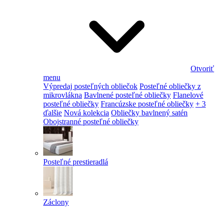
Otvoriť
menu
Výpredaj posteľných obliečok
Posteľné obliečky z
mikrovlákna
Bavlnené posteľné obliečky
Flanelové
posteľné obliečky
Francúzske posteľné obliečky
+ 3
ďalšie
Nová kolekcia
Obliečky bavlnený satén
Obojstranné posteľné obliečky
Posteľné prestieradlá
Záclony