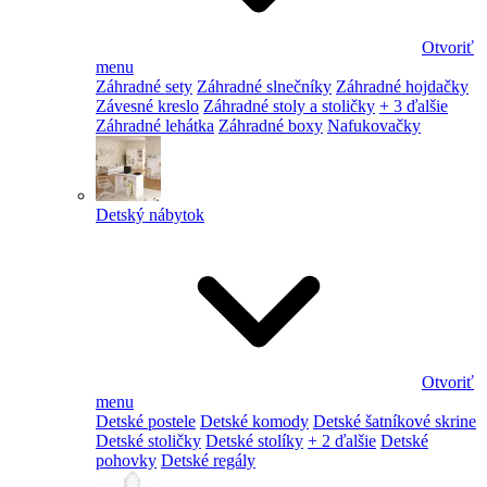
Otvoriť
menu
Záhradné sety
Záhradné slnečníky
Záhradné hojdačky
Závesné kreslo
Záhradné stoly a stoličky
+ 3 ďalšie
Záhradné lehátka
Záhradné boxy
Nafukovačky
Detský nábytok
Otvoriť
menu
Detské postele
Detské komody
Detské šatníkové skrine
Detské stoličky
Detské stolíky
+ 2 ďalšie
Detské
pohovky
Detské regály