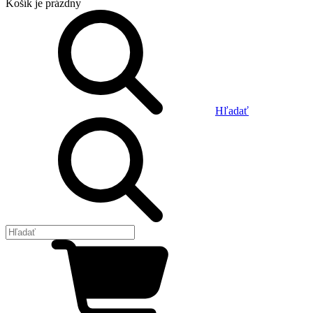
Košík
je prázdny
Hľadať