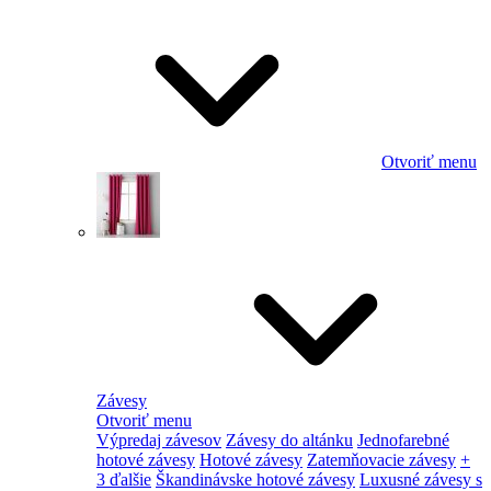
Otvoriť menu
Závesy
Otvoriť menu
Výpredaj závesov
Závesy do altánku
Jednofarebné
hotové závesy
Hotové závesy
Zatemňovacie závesy
+
3 ďalšie
Škandinávske hotové závesy
Luxusné závesy s