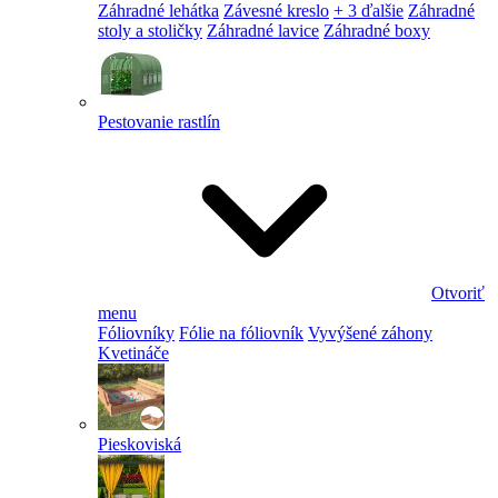
Záhradné lehátka
Závesné kreslo
+ 3 ďalšie
Záhradné
stoly a stoličky
Záhradné lavice
Záhradné boxy
Pestovanie rastlín
Otvoriť
menu
Fóliovníky
Fólie na fóliovník
Vyvýšené záhony
Kvetináče
Pieskoviská