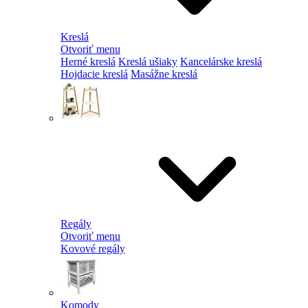
Kreslá
Otvoriť menu
Herné kreslá
Kreslá ušiaky
Kancelárske kreslá
Hojdacie kreslá
Masážne kreslá
Regály
Otvoriť menu
Kovové regály
Komody