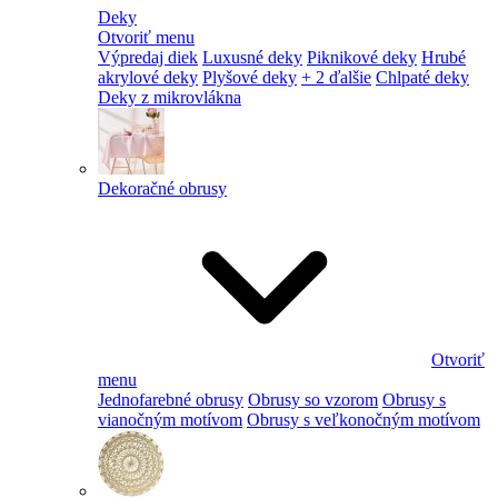
Deky
Otvoriť menu
Výpredaj diek
Luxusné deky
Piknikové deky
Hrubé
akrylové deky
Plyšové deky
+ 2 ďalšie
Chlpaté deky
Deky z mikrovlákna
Dekoračné obrusy
Otvoriť
menu
Jednofarebné obrusy
Obrusy so vzorom
Obrusy s
vianočným motívom
Obrusy s veľkonočným motívom