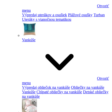
Otvoriť
menu
Výpredaj uterákov a osušiek
Plážové osušky
Turban
Uteráky s vianočnou tematikou
Vankúše
Otvoriť
menu
Výpredaj obliečok na vankúše
Obliečky na vankúše
Vankúše
Chlpaté obliečky na vankúše
Detské obliečky
na vankúše