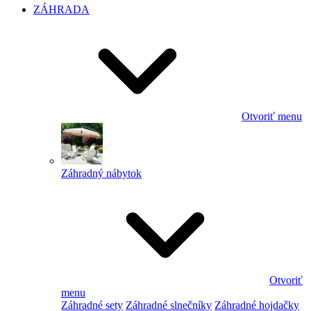
ZÁHRADA
Otvoriť menu
Záhradný nábytok
Otvoriť
menu
Záhradné sety
Záhradné slnečníky
Záhradné hojdačky