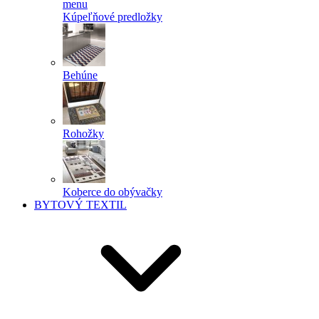
menu
Kúpeľňové predložky
Behúne
Rohožky
Koberce do obývačky
BYTOVÝ TEXTIL