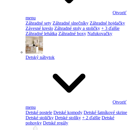
Otvoriť
menu
Záhradné sety
Záhradné slnečníky
Záhradné hojdačky
Závesné kreslo
Záhradné stoly a stoličky
+ 3 ďalšie
Záhradné lehátka
Záhradné boxy
Nafukovačky
Detský nábytok
Otvoriť
menu
Detské postele
Detské komody
Detské šatníkové skrine
Detské stoličky
Detské stolíky
+ 2 ďalšie
Detské
pohovky
Detské regály