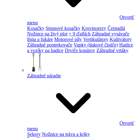
Otvoriť
menu
Kosačky
Strunové kosačky
Krovinorezy
Čerpadlá
Nožnice na živý plot
+ 9 ďalších
Záhradné vysávače
lístia a fukáre
Motorové píly
Vertikulátory
Kultivátory
Záhradné postrekovače
Vapky (tlakové čističe)
Hadice
a vozíky na hadice
Drviče konárov
Záhradné vrtáky
Záhradné náradie
Otvoriť
menu
Sekery
Nožnice na trávu a kríky