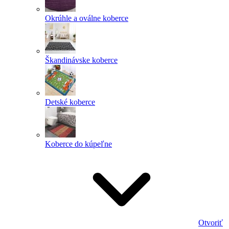
Okrúhle a oválne koberce
Škandinávske koberce
Detské koberce
Koberce do kúpeľne
Otvoriť