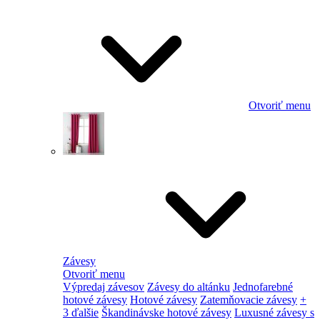
Otvoriť menu
Závesy
Otvoriť menu
Výpredaj závesov
Závesy do altánku
Jednofarebné
hotové závesy
Hotové závesy
Zatemňovacie závesy
+
3 ďalšie
Škandinávske hotové závesy
Luxusné závesy s