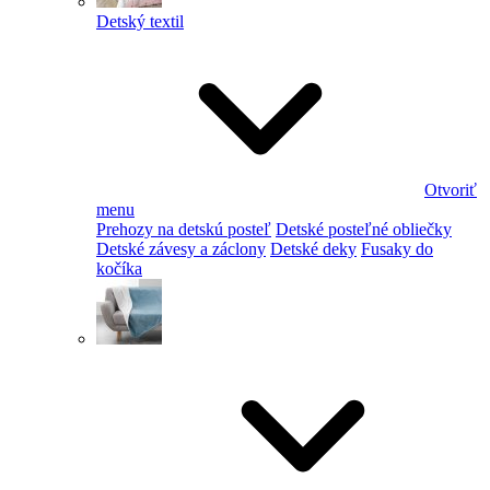
Detský textil
Otvoriť
menu
Prehozy na detskú posteľ
Detské posteľné obliečky
Detské závesy a záclony
Detské deky
Fusaky do
kočíka