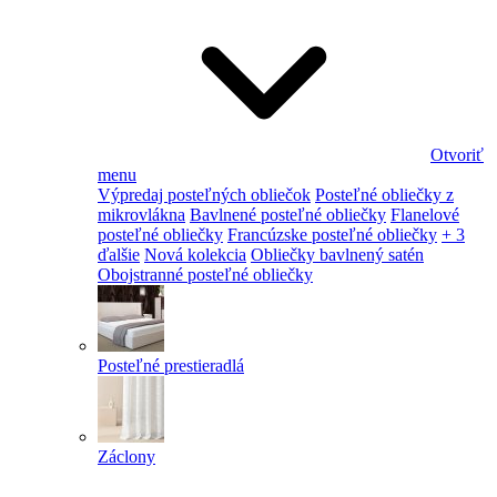
Otvoriť
menu
Výpredaj posteľných obliečok
Posteľné obliečky z
mikrovlákna
Bavlnené posteľné obliečky
Flanelové
posteľné obliečky
Francúzske posteľné obliečky
+ 3
ďalšie
Nová kolekcia
Obliečky bavlnený satén
Obojstranné posteľné obliečky
Posteľné prestieradlá
Záclony