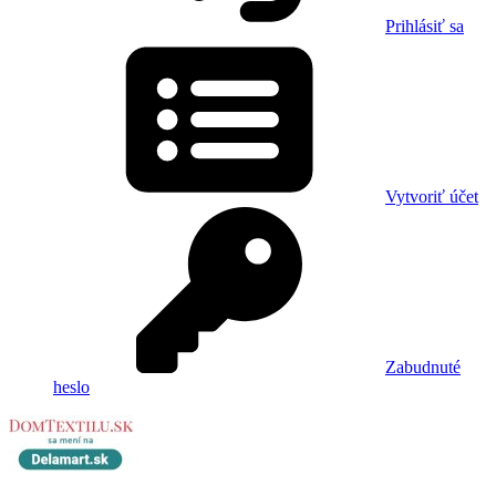
Prihlásiť sa
Vytvoriť účet
Zabudnuté
heslo