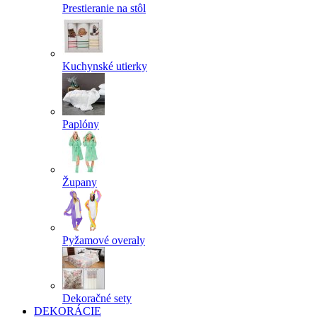
Prestieranie na stôl
Kuchynské utierky
Paplóny
Župany
Pyžamové overaly
Dekoračné sety
DEKORÁCIE