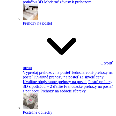
potlačou 3D
Moderné závesy k prehozom
Prehozy na posteľ
Otvoriť
menu
Výpredaj prehozov na posteľ
Jednofarebné prehozy na
posteľ
Kvalitné prehozy na posteľ za skvelé ceny
Kvalitné obojstranné prehozy na posteľ
Pestré prehozy
3D s potlačou
+ 2 ďalšie
Francúzske prehozy na posteľ
s potlačou
Prehozy na sedacie súpravy
Posteľné obliečky