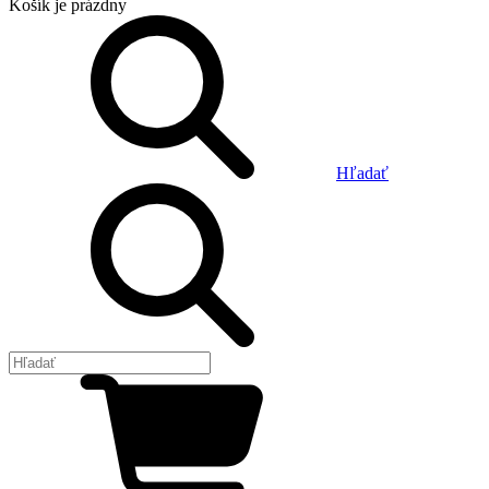
Košík
je prázdny
Hľadať