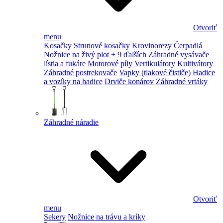
Otvoriť
menu
Kosačky
Strunové kosačky
Krovinorezy
Čerpadlá
Nožnice na živý plot
+ 9 ďalších
Záhradné vysávače
lístia a fukáre
Motorové píly
Vertikulátory
Kultivátory
Záhradné postrekovače
Vapky (tlakové čističe)
Hadice
a vozíky na hadice
Drviče konárov
Záhradné vrtáky
Záhradné náradie
Otvoriť
menu
Sekery
Nožnice na trávu a kríky