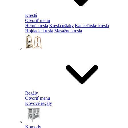
Kreslá
Otvoriť menu
Herné kreslá
Kreslá ušiaky
Kancelárske kreslá
Hojdacie kreslá
Masážne kreslá
Regály
Otvoriť menu
Kovové regály
Komody