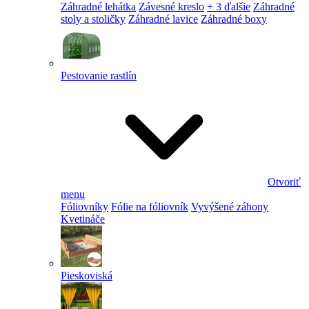
Záhradné lehátka
Závesné kreslo
+ 3 ďalšie
Záhradné
stoly a stoličky
Záhradné lavice
Záhradné boxy
Pestovanie rastlín
Otvoriť
menu
Fóliovníky
Fólie na fóliovník
Vyvýšené záhony
Kvetináče
Pieskoviská