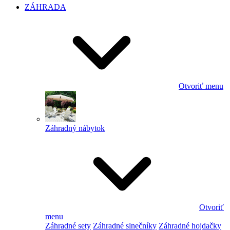
ZÁHRADA
Otvoriť menu
Záhradný nábytok
Otvoriť
menu
Záhradné sety
Záhradné slnečníky
Záhradné hojdačky