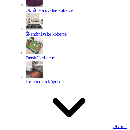
Okrúhle a oválne koberce
Škandinávske koberce
Detské koberce
Koberce do kúpeľne
Otvoriť