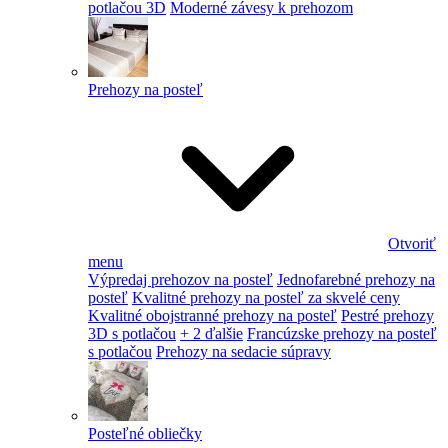
potlačou 3D
Moderné závesy k prehozom
Prehozy na posteľ
Otvoriť
menu
Výpredaj prehozov na posteľ
Jednofarebné prehozy na
posteľ
Kvalitné prehozy na posteľ za skvelé ceny
Kvalitné obojstranné prehozy na posteľ
Pestré prehozy
3D s potlačou
+ 2 ďalšie
Francúzske prehozy na posteľ
s potlačou
Prehozy na sedacie súpravy
Posteľné obliečky