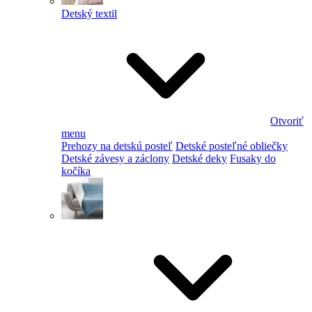
Detský textil
Otvoriť
menu
Prehozy na detskú posteľ
Detské posteľné obliečky
Detské závesy a záclony
Detské deky
Fusaky do
kočíka