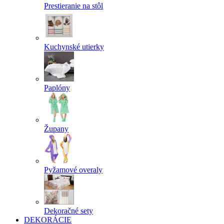
Prestieranie na stôl
Kuchynské utierky
Paplóny
Župany
Pyžamové overaly
Dekoračné sety
DEKORÁCIE