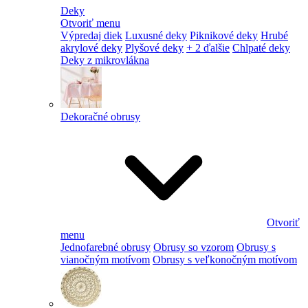
Deky
Otvoriť menu
Výpredaj diek
Luxusné deky
Piknikové deky
Hrubé
akrylové deky
Plyšové deky
+ 2 ďalšie
Chlpaté deky
Deky z mikrovlákna
Dekoračné obrusy
Otvoriť
menu
Jednofarebné obrusy
Obrusy so vzorom
Obrusy s
vianočným motívom
Obrusy s veľkonočným motívom