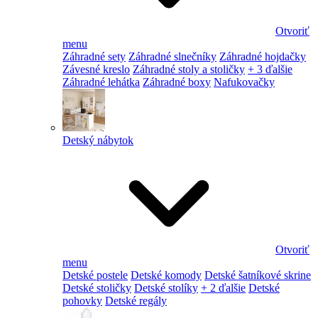
Otvoriť
menu
Záhradné sety
Záhradné slnečníky
Záhradné hojdačky
Závesné kreslo
Záhradné stoly a stoličky
+ 3 ďalšie
Záhradné lehátka
Záhradné boxy
Nafukovačky
Detský nábytok
Otvoriť
menu
Detské postele
Detské komody
Detské šatníkové skrine
Detské stoličky
Detské stolíky
+ 2 ďalšie
Detské
pohovky
Detské regály