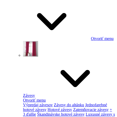
Otvoriť menu
Závesy
Otvoriť menu
Výpredaj závesov
Závesy do altánku
Jednofarebné
hotové závesy
Hotové závesy
Zatemňovacie závesy
+
3 ďalšie
Škandinávske hotové závesy
Luxusné závesy s