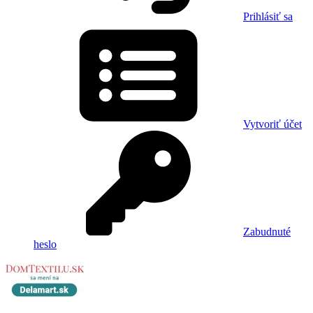
Prihlásiť sa
Vytvoriť účet
Zabudnuté
heslo