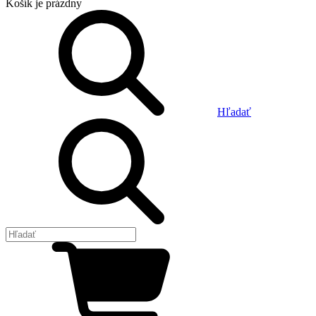
Košík
je prázdny
Hľadať