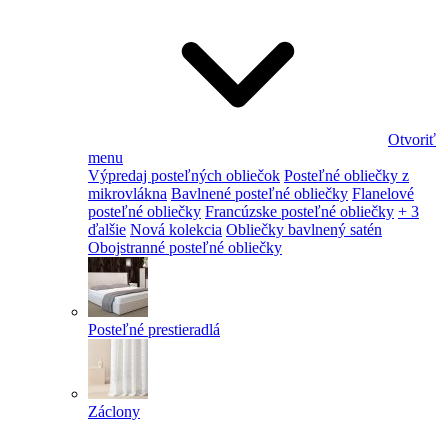
Otvoriť
menu
Výpredaj posteľných obliečok
Posteľné obliečky z
mikrovlákna
Bavlnené posteľné obliečky
Flanelové
posteľné obliečky
Francúzske posteľné obliečky
+ 3
ďalšie
Nová kolekcia
Obliečky bavlnený satén
Obojstranné posteľné obliečky
Posteľné prestieradlá
Záclony