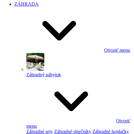
ZÁHRADA
Otvoriť menu
Záhradný nábytok
Otvoriť
menu
Záhradné sety
Záhradné slnečníky
Záhradné hojdačky