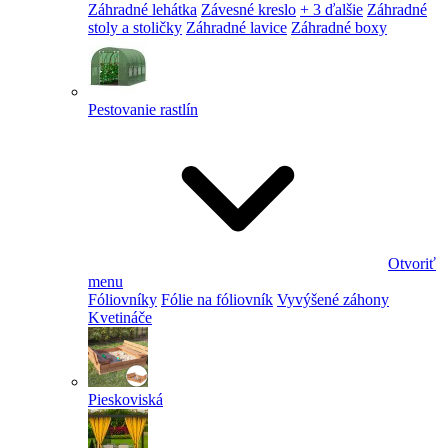
Záhradné lehátka
Závesné kreslo
+ 3 ďalšie
Záhradné
stoly a stoličky
Záhradné lavice
Záhradné boxy
Pestovanie rastlín
Otvoriť
menu
Fóliovníky
Fólie na fóliovník
Vyvýšené záhony
Kvetináče
Pieskoviská