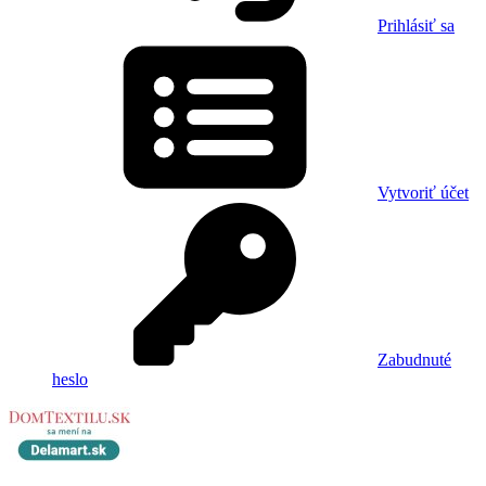
Prihlásiť sa
Vytvoriť účet
Zabudnuté
heslo