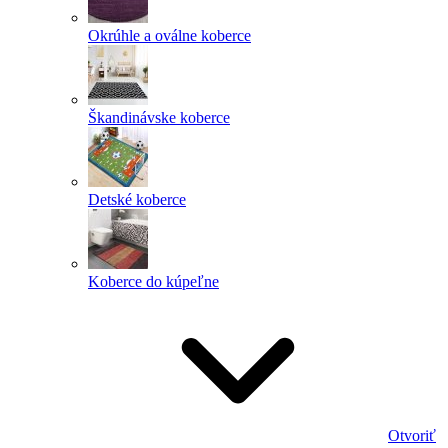
Okrúhle a oválne koberce
Škandinávske koberce
Detské koberce
Koberce do kúpeľne
Otvoriť