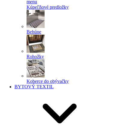
menu
Kúpeľňové predložky
Behúne
Rohožky
Koberce do obývačky
BYTOVÝ TEXTIL