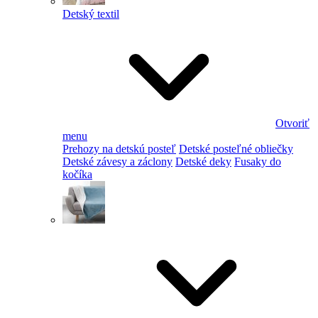
Detský textil
Otvoriť
menu
Prehozy na detskú posteľ
Detské posteľné obliečky
Detské závesy a záclony
Detské deky
Fusaky do
kočíka