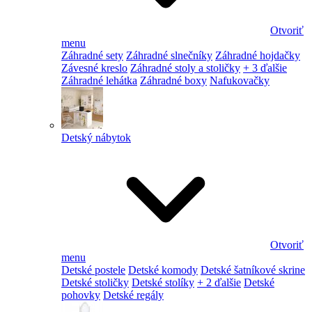
Otvoriť
menu
Záhradné sety
Záhradné slnečníky
Záhradné hojdačky
Závesné kreslo
Záhradné stoly a stoličky
+ 3 ďalšie
Záhradné lehátka
Záhradné boxy
Nafukovačky
Detský nábytok
Otvoriť
menu
Detské postele
Detské komody
Detské šatníkové skrine
Detské stoličky
Detské stolíky
+ 2 ďalšie
Detské
pohovky
Detské regály