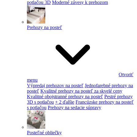
potlačou 3D
Moderné závesy k prehozom
Prehozy na posteľ
Otvoriť
menu
Výpredaj prehozov na posteľ
Jednofarebné prehozy na
posteľ
Kvalitné prehozy na posteľ za skvelé ceny
Kvalitné obojstranné prehozy na posteľ
Pestré prehozy
3D s potlačou
+ 2 ďalšie
Francúzske prehozy na posteľ
s potlačou
Prehozy na sedacie súpravy
Posteľné obliečky