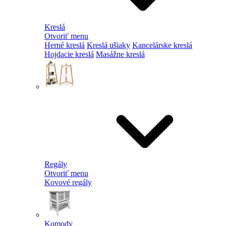
Kreslá
Otvoriť menu
Herné kreslá
Kreslá ušiaky
Kancelárske kreslá
Hojdacie kreslá
Masážne kreslá
Regály
Otvoriť menu
Kovové regály
Komody