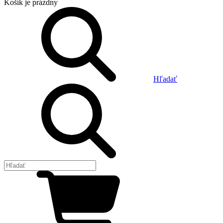
Košík
je prázdny
Hľadať