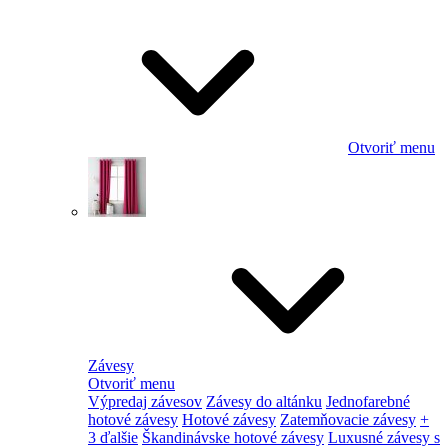
Otvoriť menu
Závesy
Otvoriť menu
Výpredaj závesov
Závesy do altánku
Jednofarebné
hotové závesy
Hotové závesy
Zatemňovacie závesy
+
3 ďalšie
Škandinávske hotové závesy
Luxusné závesy s