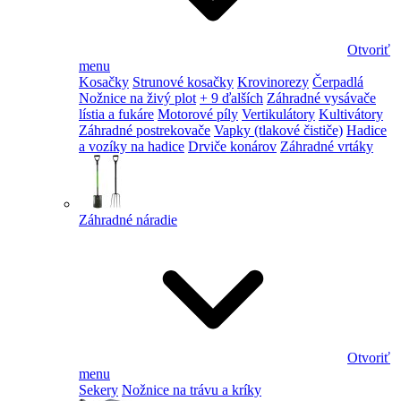
Otvoriť
menu
Kosačky
Strunové kosačky
Krovinorezy
Čerpadlá
Nožnice na živý plot
+ 9 ďalších
Záhradné vysávače
lístia a fukáre
Motorové píly
Vertikulátory
Kultivátory
Záhradné postrekovače
Vapky (tlakové čističe)
Hadice
a vozíky na hadice
Drviče konárov
Záhradné vrtáky
Záhradné náradie
Otvoriť
menu
Sekery
Nožnice na trávu a kríky