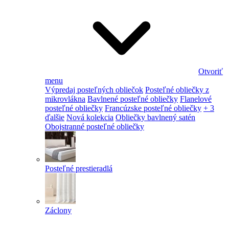
Otvoriť
menu
Výpredaj posteľných obliečok
Posteľné obliečky z
mikrovlákna
Bavlnené posteľné obliečky
Flanelové
posteľné obliečky
Francúzske posteľné obliečky
+ 3
ďalšie
Nová kolekcia
Obliečky bavlnený satén
Obojstranné posteľné obliečky
Posteľné prestieradlá
Záclony