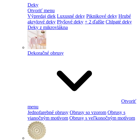
Deky
Otvoriť menu
Výpredaj diek
Luxusné deky
Piknikové deky
Hrubé
akrylové deky
Plyšové deky
+ 2 ďalšie
Chlpaté deky
Deky z mikrovlákna
Dekoračné obrusy
Otvoriť
menu
Jednofarebné obrusy
Obrusy so vzorom
Obrusy s
vianočným motívom
Obrusy s veľkonočným motívom