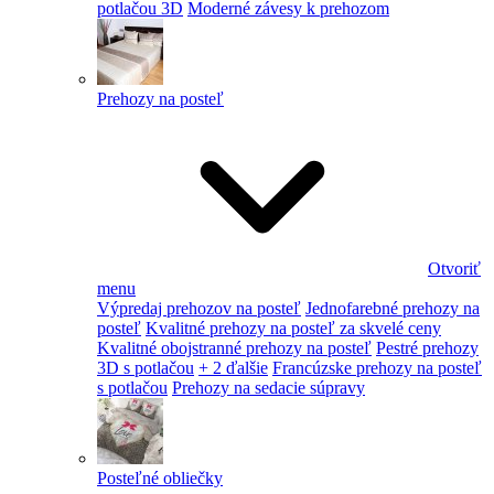
potlačou 3D
Moderné závesy k prehozom
Prehozy na posteľ
Otvoriť
menu
Výpredaj prehozov na posteľ
Jednofarebné prehozy na
posteľ
Kvalitné prehozy na posteľ za skvelé ceny
Kvalitné obojstranné prehozy na posteľ
Pestré prehozy
3D s potlačou
+ 2 ďalšie
Francúzske prehozy na posteľ
s potlačou
Prehozy na sedacie súpravy
Posteľné obliečky