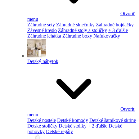
Otvoriť
menu
Záhradné sety
Záhradné slnečníky
Záhradné hojdačky
Závesné kreslo
Záhradné stoly a stoličky
+ 3 ďalšie
Záhradné lehátka
Záhradné boxy
Nafukovačky
Detský nábytok
Otvoriť
menu
Detské postele
Detské komody
Detské šatníkové skrine
Detské stoličky
Detské stolíky
+ 2 ďalšie
Detské
pohovky
Detské regály