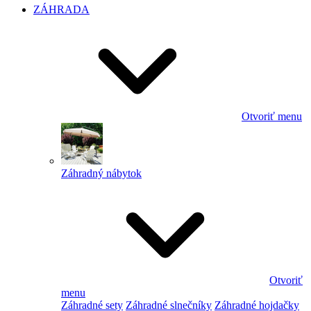
ZÁHRADA
Otvoriť menu
Záhradný nábytok
Otvoriť
menu
Záhradné sety
Záhradné slnečníky
Záhradné hojdačky