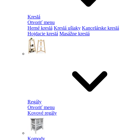
Kreslá
Otvoriť menu
Herné kreslá
Kreslá ušiaky
Kancelárske kreslá
Hojdacie kreslá
Masážne kreslá
Regály
Otvoriť menu
Kovové regály
Komody