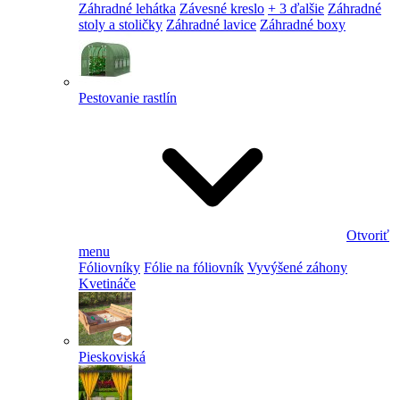
Záhradné lehátka
Závesné kreslo
+ 3 ďalšie
Záhradné
stoly a stoličky
Záhradné lavice
Záhradné boxy
Pestovanie rastlín
Otvoriť
menu
Fóliovníky
Fólie na fóliovník
Vyvýšené záhony
Kvetináče
Pieskoviská