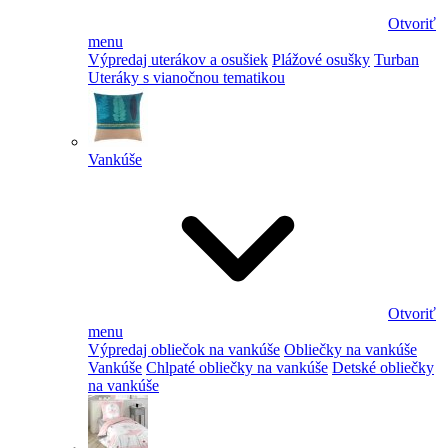
Otvoriť
menu
Výpredaj uterákov a osušiek
Plážové osušky
Turban
Uteráky s vianočnou tematikou
Vankúše
Otvoriť
menu
Výpredaj obliečok na vankúše
Obliečky na vankúše
Vankúše
Chlpaté obliečky na vankúše
Detské obliečky
na vankúše