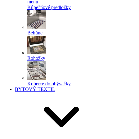
menu
Kúpeľňové predložky
Behúne
Rohožky
Koberce do obývačky
BYTOVÝ TEXTIL