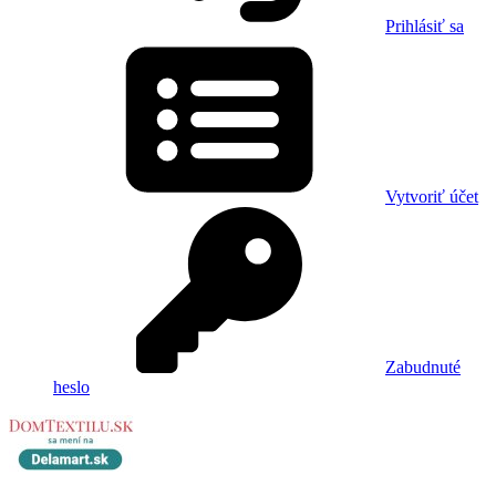
Prihlásiť sa
Vytvoriť účet
Zabudnuté
heslo