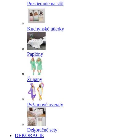
Prestieranie na stôl
Kuchynské utierky
Paplóny
Župany
Pyžamové overaly
Dekoračné sety
DEKORÁCIE