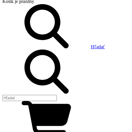
Košík
je prázdny
Hľadať