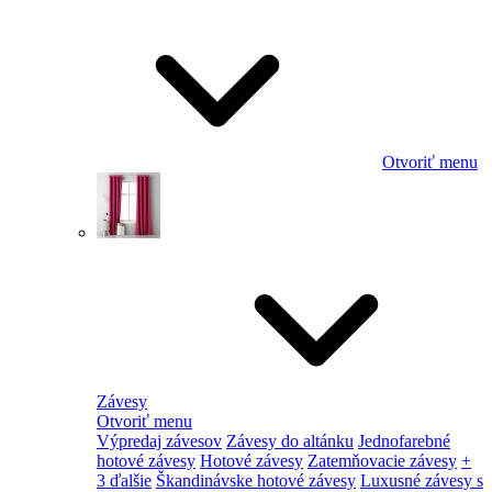
Otvoriť menu
Závesy
Otvoriť menu
Výpredaj závesov
Závesy do altánku
Jednofarebné
hotové závesy
Hotové závesy
Zatemňovacie závesy
+
3 ďalšie
Škandinávske hotové závesy
Luxusné závesy s