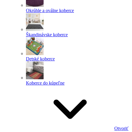
Okrúhle a oválne koberce
Škandinávske koberce
Detské koberce
Koberce do kúpeľne
Otvoriť