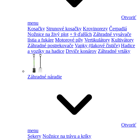
Otvoriť
menu
Kosačky
Strunové kosačky
Krovinorezy
Čerpadlá
Nožnice na živý plot
+ 9 ďalších
Záhradné vysávače
lístia a fukáre
Motorové píly
Vertikulátory
Kultivátory
Záhradné postrekovače
Vapky (tlakové čističe)
Hadice
a vozíky na hadice
Drviče konárov
Záhradné vrtáky
Záhradné náradie
Otvoriť
menu
Sekery
Nožnice na trávu a kríky