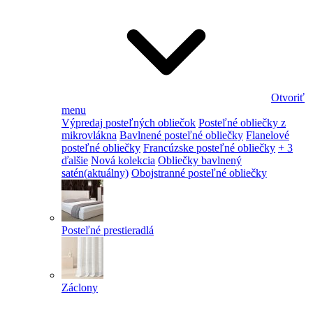
Otvoriť
menu
Výpredaj posteľných obliečok
Posteľné obliečky z
mikrovlákna
Bavlnené posteľné obliečky
Flanelové
posteľné obliečky
Francúzske posteľné obliečky
+ 3
ďalšie
Nová kolekcia
Obliečky bavlnený
satén
(aktuálny)
Obojstranné posteľné obliečky
Posteľné prestieradlá
Záclony