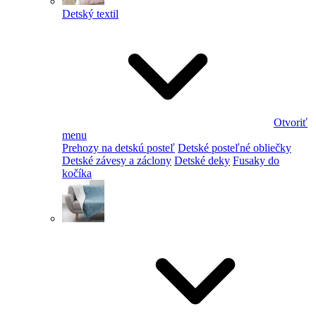
Detský textil
Otvoriť
menu
Prehozy na detskú posteľ
Detské posteľné obliečky
Detské závesy a záclony
Detské deky
Fusaky do
kočíka