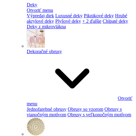
Deky
Otvoriť menu
Výpredaj diek
Luxusné deky
Piknikové deky
Hrubé
akrylové deky
Plyšové deky
+ 2 ďalšie
Chlpaté deky
Deky z mikrovlákna
Dekoračné obrusy
Otvoriť
menu
Jednofarebné obrusy
Obrusy so vzorom
Obrusy s
vianočným motívom
Obrusy s veľkonočným motívom