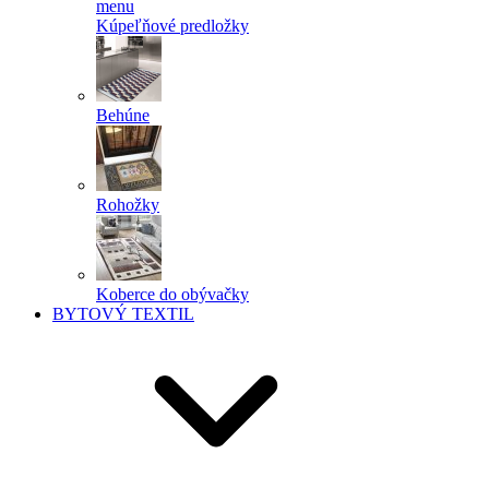
menu
Kúpeľňové predložky
Behúne
Rohožky
Koberce do obývačky
BYTOVÝ TEXTIL