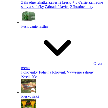
Záhradné lehátka
Závesné kreslo
+ 3 ďalšie
Záhradné
stoly a stoličky
Záhradné lavice
Záhradné boxy
Pestovanie rastlín
Otvoriť
menu
Fóliovníky
Fólie na fóliovník
Vyvýšené záhony
Kvetináče
Pieskoviská