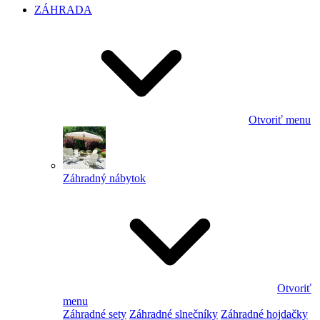
ZÁHRADA
Otvoriť menu
Záhradný nábytok
Otvoriť
menu
Záhradné sety
Záhradné slnečníky
Záhradné hojdačky