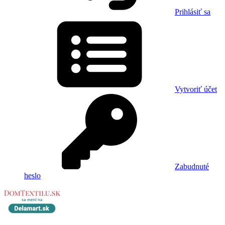
Prihlásiť sa
Vytvoriť účet
Zabudnuté
heslo