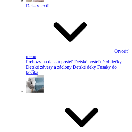
Detský textil
Otvoriť
menu
Prehozy na detskú posteľ
Detské posteľné obliečky
Detské závesy a záclony
Detské deky
Fusaky do
kočíka