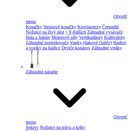
Otvoriť
menu
Kosačky
Strunové kosačky
Krovinorezy
Čerpadlá
Nožnice na živý plot
+ 9 ďalších
Záhradné vysávače
lístia a fukáre
Motorové píly
Vertikulátory
Kultivátory
Záhradné postrekovače
Vapky (tlakové čističe)
Hadice
a vozíky na hadice
Drviče konárov
Záhradné vrtáky
Záhradné náradie
Otvoriť
menu
Sekery
Nožnice na trávu a kríky