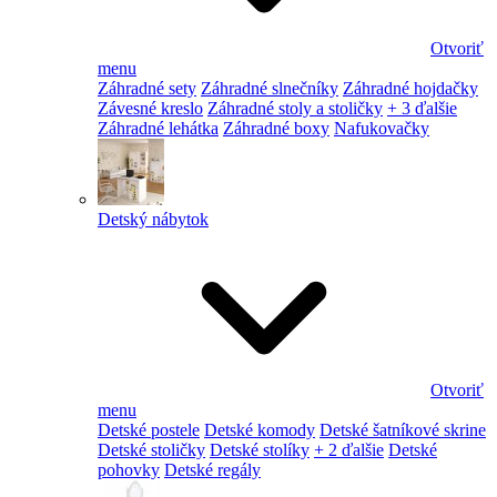
Otvoriť
menu
Záhradné sety
Záhradné slnečníky
Záhradné hojdačky
Závesné kreslo
Záhradné stoly a stoličky
+ 3 ďalšie
Záhradné lehátka
Záhradné boxy
Nafukovačky
Detský nábytok
Otvoriť
menu
Detské postele
Detské komody
Detské šatníkové skrine
Detské stoličky
Detské stolíky
+ 2 ďalšie
Detské
pohovky
Detské regály