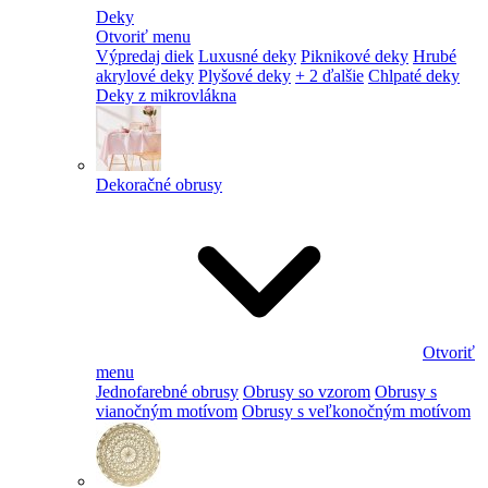
Deky
Otvoriť menu
Výpredaj diek
Luxusné deky
Piknikové deky
Hrubé
akrylové deky
Plyšové deky
+ 2 ďalšie
Chlpaté deky
Deky z mikrovlákna
Dekoračné obrusy
Otvoriť
menu
Jednofarebné obrusy
Obrusy so vzorom
Obrusy s
vianočným motívom
Obrusy s veľkonočným motívom