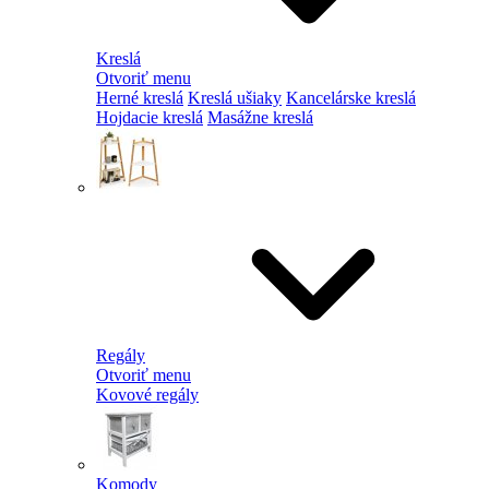
Kreslá
Otvoriť menu
Herné kreslá
Kreslá ušiaky
Kancelárske kreslá
Hojdacie kreslá
Masážne kreslá
Regály
Otvoriť menu
Kovové regály
Komody