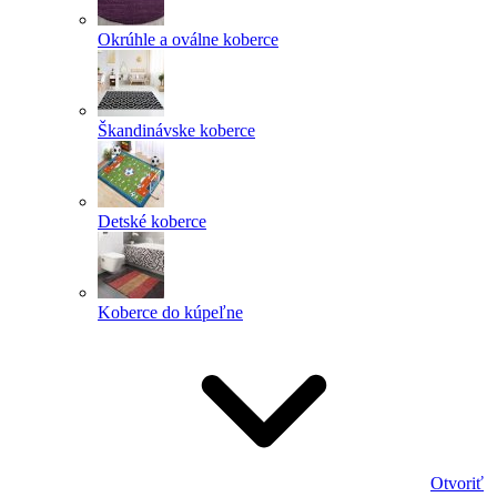
Okrúhle a oválne koberce
Škandinávske koberce
Detské koberce
Koberce do kúpeľne
Otvoriť