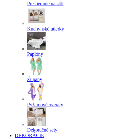
Prestieranie na stôl
Kuchynské utierky
Paplóny
Župany
Pyžamové overaly
Dekoračné sety
DEKORÁCIE