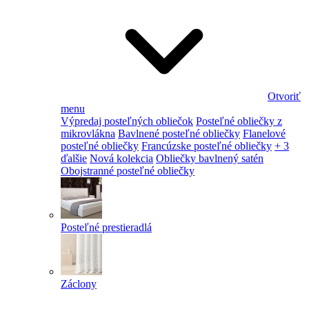
Otvoriť
menu
Výpredaj posteľných obliečok
Posteľné obliečky z
mikrovlákna
Bavlnené posteľné obliečky
Flanelové
posteľné obliečky
Francúzske posteľné obliečky
+ 3
ďalšie
Nová kolekcia
Obliečky bavlnený satén
Obojstranné posteľné obliečky
Posteľné prestieradlá
Záclony