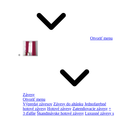
Otvoriť menu
Závesy
Otvoriť menu
Výpredaj závesov
Závesy do altánku
Jednofarebné
hotové závesy
Hotové závesy
Zatemňovacie závesy
+
3 ďalšie
Škandinávske hotové závesy
Luxusné závesy s