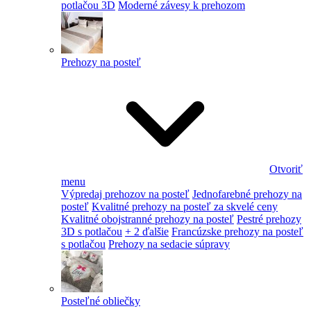
potlačou 3D
Moderné závesy k prehozom
Prehozy na posteľ
Otvoriť
menu
Výpredaj prehozov na posteľ
Jednofarebné prehozy na
posteľ
Kvalitné prehozy na posteľ za skvelé ceny
Kvalitné obojstranné prehozy na posteľ
Pestré prehozy
3D s potlačou
+ 2 ďalšie
Francúzske prehozy na posteľ
s potlačou
Prehozy na sedacie súpravy
Posteľné obliečky