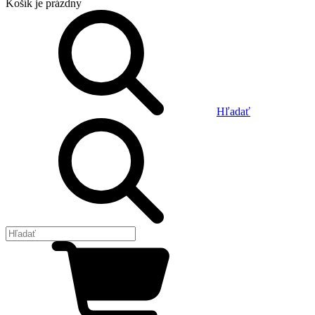
Košík
je prázdny
Hľadať