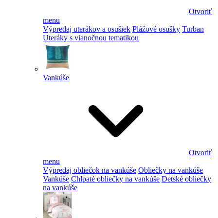
Otvoriť
menu
Výpredaj uterákov a osušiek
Plážové osušky
Turban
Uteráky s vianočnou tematikou
Vankúše
Otvoriť
menu
Výpredaj obliečok na vankúše
Obliečky na vankúše
Vankúše
Chlpaté obliečky na vankúše
Detské obliečky
na vankúše