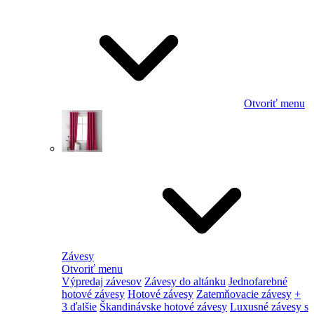
Otvoriť menu
Závesy
Otvoriť menu
Výpredaj závesov
Závesy do altánku
Jednofarebné
hotové závesy
Hotové závesy
Zatemňovacie závesy
+
3 ďalšie
Škandinávske hotové závesy
Luxusné závesy s