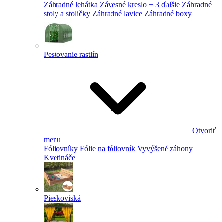
Záhradné lehátka
Závesné kreslo
+ 3 ďalšie
Záhradné
stoly a stoličky
Záhradné lavice
Záhradné boxy
Pestovanie rastlín
Otvoriť
menu
Fóliovníky
Fólie na fóliovník
Vyvýšené záhony
Kvetináče
Pieskoviská