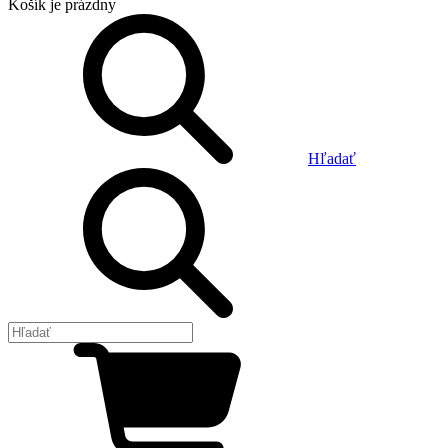
Košík
je prázdny
Hľadať