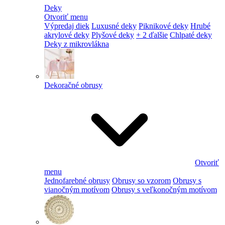
Deky
Otvoriť menu
Výpredaj diek
Luxusné deky
Piknikové deky
Hrubé
akrylové deky
Plyšové deky
+ 2 ďalšie
Chlpaté deky
Deky z mikrovlákna
Dekoračné obrusy
Otvoriť
menu
Jednofarebné obrusy
Obrusy so vzorom
Obrusy s
vianočným motívom
Obrusy s veľkonočným motívom