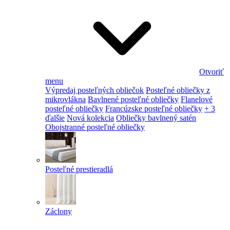
Otvoriť
menu
Výpredaj posteľných obliečok
Posteľné obliečky z
mikrovlákna
Bavlnené posteľné obliečky
Flanelové
posteľné obliečky
Francúzske posteľné obliečky
+ 3
ďalšie
Nová kolekcia
Obliečky bavlnený satén
Obojstranné posteľné obliečky
Posteľné prestieradlá
Záclony