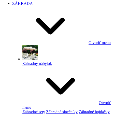
ZÁHRADA
Otvoriť menu
Záhradný nábytok
Otvoriť
menu
Záhradné sety
Záhradné slnečníky
Záhradné hojdačky