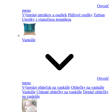
Otvoriť
menu
Výpredaj uterákov a osušiek
Plážové osušky
Turban
Uteráky s vianočnou tematikou
Vankúše
Otvoriť
menu
Výpredaj obliečok na vankúše
Obliečky na vankúše
Vankúše
Chlpaté obliečky na vankúše
Detské obliečky
na vankúše