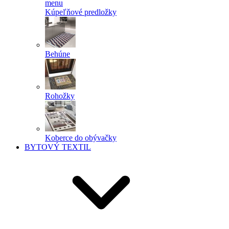
menu
Kúpeľňové predložky
Behúne
Rohožky
Koberce do obývačky
BYTOVÝ TEXTIL