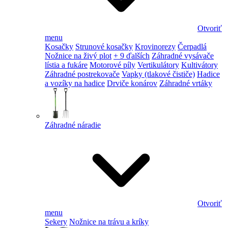
Otvoriť
menu
Kosačky
Strunové kosačky
Krovinorezy
Čerpadlá
Nožnice na živý plot
+ 9 ďalších
Záhradné vysávače
lístia a fukáre
Motorové píly
Vertikulátory
Kultivátory
Záhradné postrekovače
Vapky (tlakové čističe)
Hadice
a vozíky na hadice
Drviče konárov
Záhradné vrtáky
Záhradné náradie
Otvoriť
menu
Sekery
Nožnice na trávu a kríky