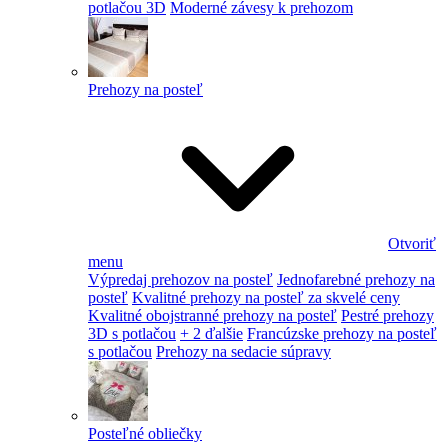
potlačou 3D
Moderné závesy k prehozom
Prehozy na posteľ
Otvoriť
menu
Výpredaj prehozov na posteľ
Jednofarebné prehozy na
posteľ
Kvalitné prehozy na posteľ za skvelé ceny
Kvalitné obojstranné prehozy na posteľ
Pestré prehozy
3D s potlačou
+ 2 ďalšie
Francúzske prehozy na posteľ
s potlačou
Prehozy na sedacie súpravy
Posteľné obliečky