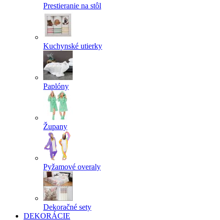
Prestieranie na stôl
Kuchynské utierky
Paplóny
Župany
Pyžamové overaly
Dekoračné sety
DEKORÁCIE