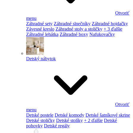
Otvoriť
menu
Záhradné sety
Záhradné slnečníky
Záhradné hojdačky
Závesné kreslo
Záhradné stoly a stoličky
+ 3 ďalšie
Záhradné lehátka
Záhradné boxy
Nafukovačky
Detský nábytok
Otvoriť
menu
Detské postele
Detské komody
Detské šatníkové skrine
Detské stoličky
Detské stolíky
+ 2 ďalšie
Detské
pohovky
Detské regály