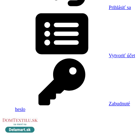
Prihlásiť sa
Vytvoriť účet
Zabudnuté
heslo