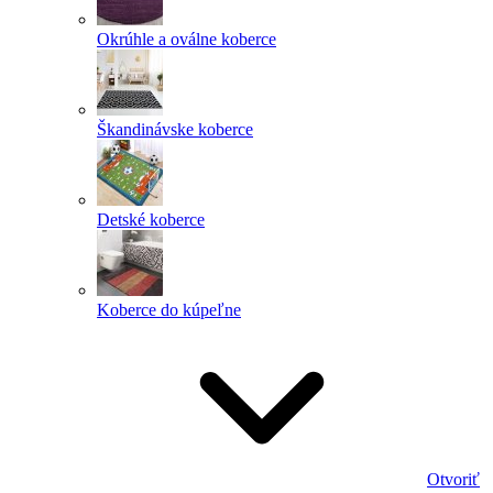
Okrúhle a oválne koberce
Škandinávske koberce
Detské koberce
Koberce do kúpeľne
Otvoriť