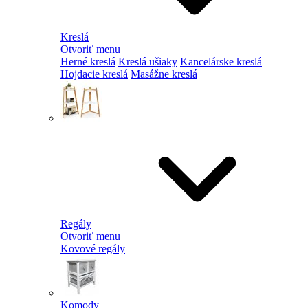
Kreslá
Otvoriť menu
Herné kreslá
Kreslá ušiaky
Kancelárske kreslá
Hojdacie kreslá
Masážne kreslá
Regály
Otvoriť menu
Kovové regály
Komody