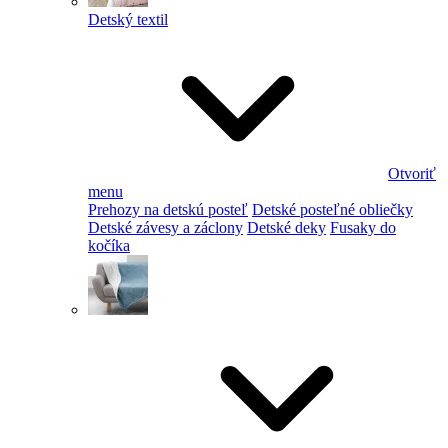
Detský textil
Otvoriť
menu
Prehozy na detskú posteľ
Detské posteľné obliečky
Detské závesy a záclony
Detské deky
Fusaky do
kočíka