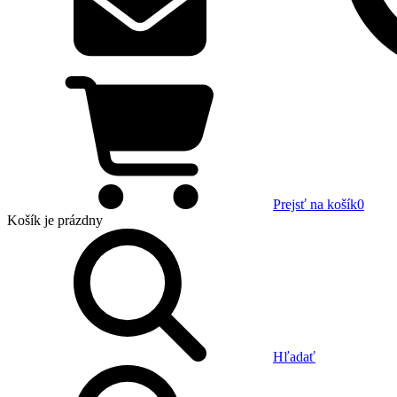
Prejsť na košík
0
Košík
je prázdny
Hľadať