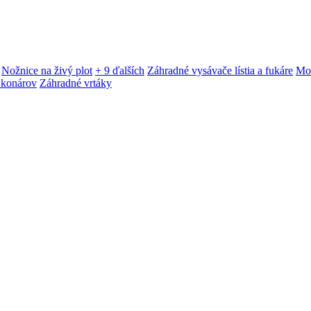
Nožnice na živý plot
+ 9 ďalších
Záhradné vysávače lístia a fukáre
Mot
 konárov
Záhradné vrtáky