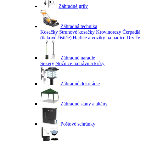
Záhradné grily
Záhradná technika
Kosačky
Strunové kosačky
Krovinorezy
Čerpadlá
(tlakové čističe)
Hadice a vozíky na hadice
Drviče
Záhradné náradie
Sekery
Nožnice na trávu a kríky
Záhradné dekorácie
Záhradné stany a altány
Poštové schránky