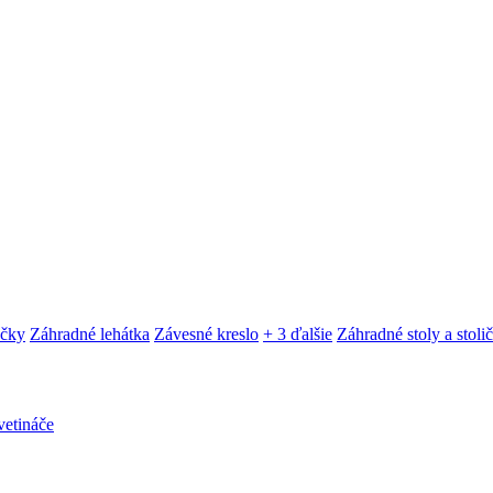
ačky
Záhradné lehátka
Závesné kreslo
+ 3 ďalšie
Záhradné stoly a stoli
etináče