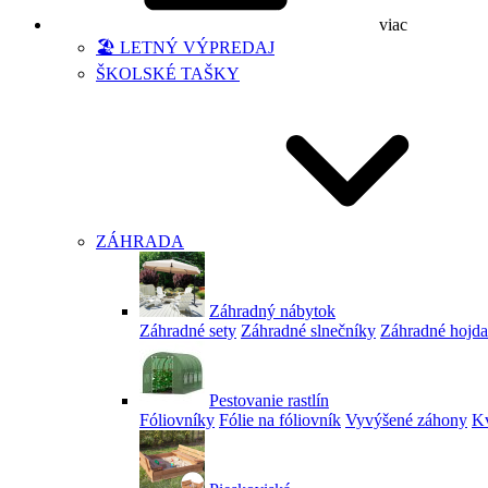
viac
🏖️ LETNÝ VÝPREDAJ
ŠKOLSKÉ TAŠKY
ZÁHRADA
Záhradný nábytok
Záhradné sety
Záhradné slnečníky
Záhradné hojd
Pestovanie rastlín
Fóliovníky
Fólie na fóliovník
Vyvýšené záhony
Kv