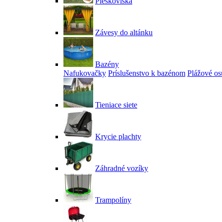
Pieskoviská
Závesy do altánku
Bazény
Nafukovačky
Príslušenstvo k bazénom
Plážové os
Tieniace siete
Krycie plachty
Záhradné vozíky
Trampolíny