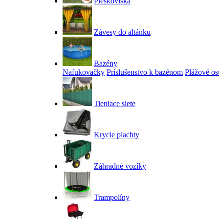
Pieskoviská
Závesy do altánku
Bazény
Nafukovačky
Príslušenstvo k bazénom
Plážové os
Tieniace siete
Krycie plachty
Záhradné vozíky
Trampolíny