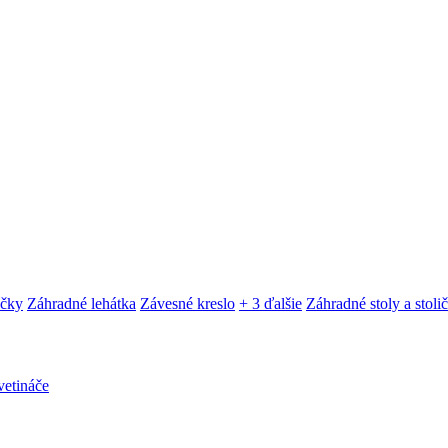
ačky
Záhradné lehátka
Závesné kreslo
+ 3 ďalšie
Záhradné stoly a stoli
etináče