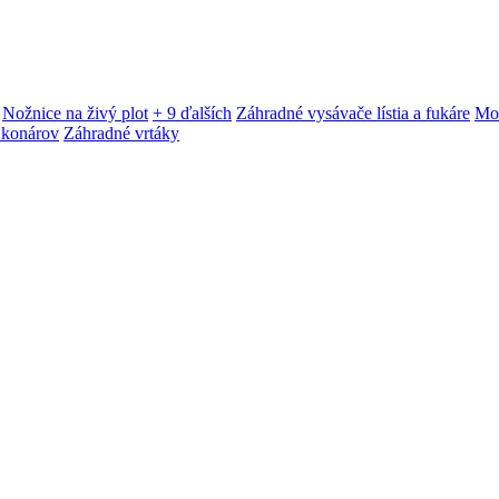
Nožnice na živý plot
+ 9 ďalších
Záhradné vysávače lístia a fukáre
Mot
 konárov
Záhradné vrtáky