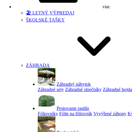
viac
🏖️ LETNÝ VÝPREDAJ
ŠKOLSKÉ TAŠKY
ZÁHRADA
Záhradný nábytok
Záhradné sety
Záhradné slnečníky
Záhradné hojd
Pestovanie rastlín
Fóliovníky
Fólie na fóliovník
Vyvýšené záhony
Kv