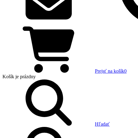
Prejsť na košík
0
Košík
je prázdny
Hľadať