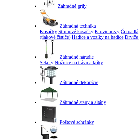
Záhradné grily
Záhradná technika
Kosačky
Strunové kosačky
Krovinorezy
Čerpadlá
(tlakové čističe)
Hadice a vozíky na hadice
Drviče
Záhradné náradie
Sekery
Nožnice na trávu a kríky
Záhradné dekorácie
Záhradné stany a altány
Poštové schránky