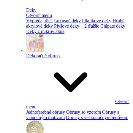
Deky
Otvoriť menu
Výpredaj diek
Luxusné deky
Piknikové deky
Hrubé
akrylové deky
Plyšové deky
+ 2 ďalšie
Chlpaté deky
Deky z mikrovlákna
Dekoračné obrusy
Otvoriť
menu
Jednofarebné obrusy
Obrusy so vzorom
Obrusy s
vianočným motívom
Obrusy s veľkonočným motívom