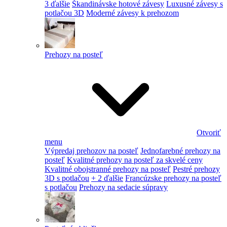
3 ďalšie
Škandinávske hotové závesy
Luxusné závesy s
potlačou 3D
Moderné závesy k prehozom
Prehozy na posteľ
Otvoriť
menu
Výpredaj prehozov na posteľ
Jednofarebné prehozy na
posteľ
Kvalitné prehozy na posteľ za skvelé ceny
Kvalitné obojstranné prehozy na posteľ
Pestré prehozy
3D s potlačou
+ 2 ďalšie
Francúzske prehozy na posteľ
s potlačou
Prehozy na sedacie súpravy