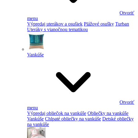
Otvoriť
menu
Výpredaj uterákov a osušiek
Plážové osušky
Turban
Uteráky s vianočnou tematikou
Vankúše
Otvoriť
menu
Výpredaj obliečok na vankúše
Obliečky na vankúše
Vankúše
Chlpaté obliečky na vankúše
Detské obliečky
na vankúše