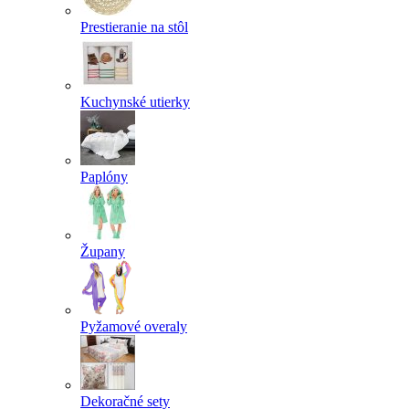
Prestieranie na stôl
Kuchynské utierky
Paplóny
Župany
Pyžamové overaly
Dekoračné sety