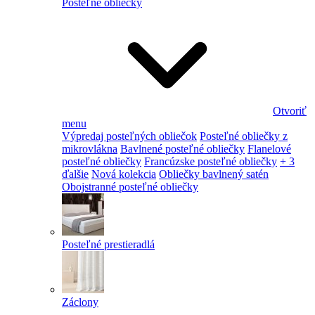
Posteľné obliečky
Otvoriť
menu
Výpredaj posteľných obliečok
Posteľné obliečky z
mikrovlákna
Bavlnené posteľné obliečky
Flanelové
posteľné obliečky
Francúzske posteľné obliečky
+ 3
ďalšie
Nová kolekcia
Obliečky bavlnený satén
Obojstranné posteľné obliečky
Posteľné prestieradlá
Záclony