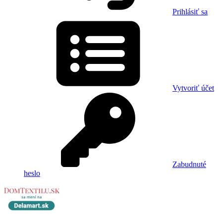
Prihlásiť sa
Vytvoriť účet
Zabudnuté
heslo