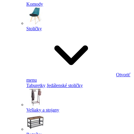
Komody
Stoličky
Otvoriť
menu
Taburetky
Jedálenské stoličky
Vešiaky a stojany