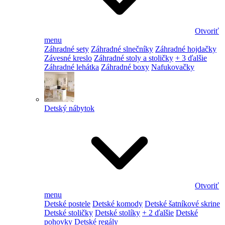
Otvoriť
menu
Záhradné sety
Záhradné slnečníky
Záhradné hojdačky
Závesné kreslo
Záhradné stoly a stoličky
+ 3 ďalšie
Záhradné lehátka
Záhradné boxy
Nafukovačky
Detský nábytok
Otvoriť
menu
Detské postele
Detské komody
Detské šatníkové skrine
Detské stoličky
Detské stolíky
+ 2 ďalšie
Detské
pohovky
Detské regály