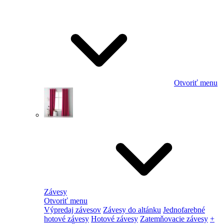
Otvoriť menu
Závesy
Otvoriť menu
Výpredaj závesov
Závesy do altánku
Jednofarebné
hotové závesy
Hotové závesy
Zatemňovacie závesy
+