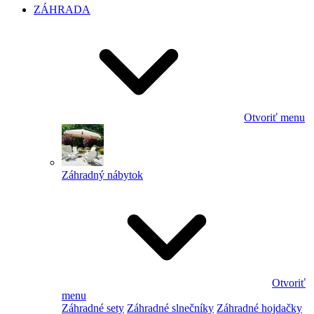
ZÁHRADA
Otvoriť menu
Záhradný nábytok
Otvoriť
menu
Záhradné sety
Záhradné slnečníky
Záhradné hojdačky