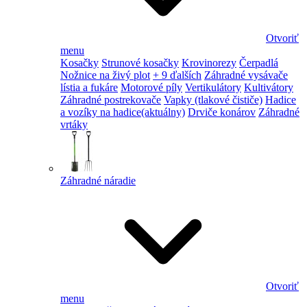
Otvoriť
menu
Kosačky
Strunové kosačky
Krovinorezy
Čerpadlá
Nožnice na živý plot
+ 9 ďalších
Záhradné vysávače
lístia a fukáre
Motorové píly
Vertikulátory
Kultivátory
Záhradné postrekovače
Vapky (tlakové čističe)
Hadice
a vozíky na hadice
(aktuálny)
Drviče konárov
Záhradné
vrtáky
Záhradné náradie
Otvoriť
menu