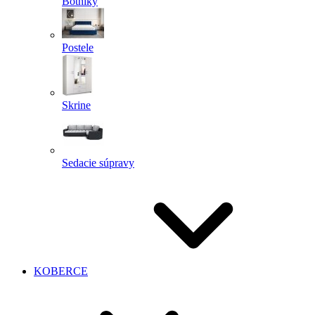
Botníky
Postele
Skrine
Sedacie súpravy
KOBERCE