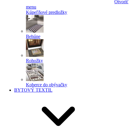
Otvoriť
menu
Kúpeľňové predložky
Behúne
Rohožky
Koberce do obývačky
BYTOVÝ TEXTIL