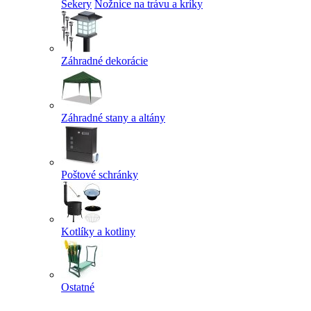
Sekery
Nožnice na trávu a kríky
Záhradné dekorácie
Záhradné stany a altány
Poštové schránky
Kotlíky a kotliny
Ostatné