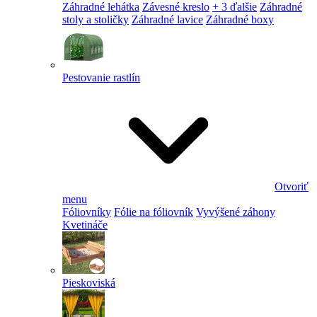
Záhradné lehátka
Závesné kreslo
+ 3 ďalšie
Záhradné
stoly a stoličky
Záhradné lavice
Záhradné boxy
Pestovanie rastlín
Otvoriť
menu
Fóliovníky
Fólie na fóliovník
Vyvýšené záhony
Kvetináče
Pieskoviská