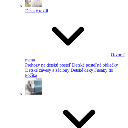
Detský textil
Otvoriť
menu
Prehozy na detskú posteľ
Detské posteľné obliečky
Detské závesy a záclony
Detské deky
Fusaky do
kočíka