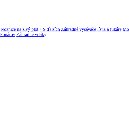
Nožnice na živý plot
+ 9 ďalších
Záhradné vysávače lístia a fukáre
Mot
 konárov
Záhradné vrtáky