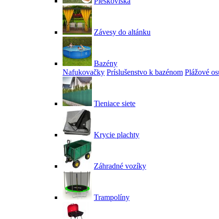
Pieskoviská
Závesy do altánku
Bazény
Nafukovačky
Príslušenstvo k bazénom
Plážové os
Tieniace siete
Krycie plachty
Záhradné vozíky
Trampolíny