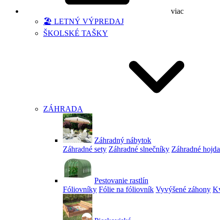
viac
🏖️ LETNÝ VÝPREDAJ
ŠKOLSKÉ TAŠKY
ZÁHRADA
Záhradný nábytok
Záhradné sety
Záhradné slnečníky
Záhradné hojd
Pestovanie rastlín
Fóliovníky
Fólie na fóliovník
Vyvýšené záhony
Kv