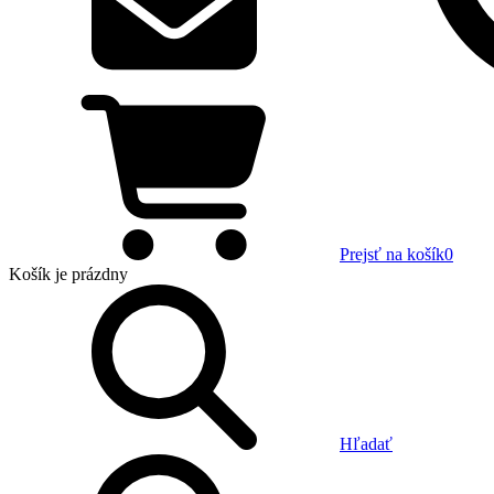
Prejsť na košík
0
Košík
je prázdny
Hľadať