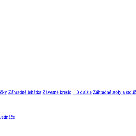
ačky
Záhradné lehátka
Závesné kreslo
+ 3 ďalšie
Záhradné stoly a stoli
etináče