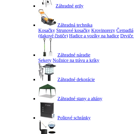
Záhradné grily
Záhradná technika
Kosačky
Strunové kosačky
Krovinorezy
Čerpadlá
(tlakové čističe)
Hadice a vozíky na hadice
Drviče
Záhradné náradie
Sekery
Nožnice na trávu a kríky
Záhradné dekorácie
Záhradné stany a altány
Poštové schránky